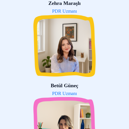
Zehra Maraşlı
PDR Uzmanı
Betül Güneç
PDR Uzmanı