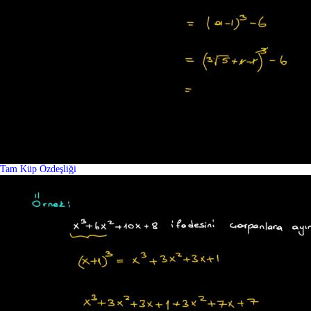
Tam Küp Özdeşliği