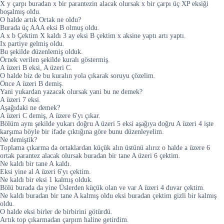
X y çarpı buradan x bir parantezin alacak olursak x bir çarpı üç XP eksiği
boşalmış oldu.
O halde artık Ortak ne oldu?
Burada üç AAA eksi B olmuş oldu.
A x b Çektim X kaldı 3 ay eksi B çektim x aksine yaptı artı yaptı.
Ix partiye gelmiş oldu.
Bu şekilde düzenlemiş olduk.
Örnek verilen şekilde kuralı göstermiş.
A üzeri B eksi, A üzeri C.
O halde biz de bu kuralın yola çıkarak soruyu çözelim.
Önce A üzeri B demiş.
Yani yukardan yazacak olursak yani bu ne demek?
A üzeri 7 eksi.
Aşağıdaki ne demek?
A üzeri C demiş, A üzere 6'yı çıkar.
Bölüm aynı şekilde yukarı doğru A üzeri 5 eksi aşağıya doğru A üzeri 4 işte
karşıma böyle bir ifade çıktığına göre bunu düzenleyelim.
Ne demiştik?
Toplama çıkarma da ortaklardan küçük alın üstünü alırız o halde a üzere 6
ortak parantez alacak olursak buradan bir tane A üzeri 6 çektim.
Ne kaldı bir tane A kaldı.
Eksi yine al A üzeri 6'yı çektim.
Ne kaldı bir eksi 1 kalmış olduk.
Bölü burada da yine Üslerden küçük olan ve var A üzeri 4 duvar çektim.
Ne kaldı buradan bir tane A kalmış oldu eksi buradan çektim gizli bir kalmış
oldu.
O halde eksi birler de birbirini götürdü.
Artık top çıkarmadan çarpım haline getirdim.