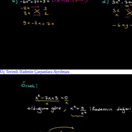
Üç Terimli İfadenin Çarpanlara Ayrılması