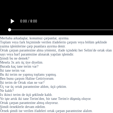
Merhaba arkadaşlar, konumuz çarpanlar, ayırma.
Toplam veya fark biçiminde verilen ifadelerin çarpım veya bölüm şeklinde
yazma işlemlerine çarp puanlara ayırma denir.
Ortak çarpan parantezine alma yöntemi, ifade içindeki her Selim'de ortak olan
sayı veya harf parantezine alınarak yapılan işlemdir.
Şimdi bu ne demek?
Mesela 3x artı üç üye diyelim.
Burada kaç tane terim var?
İki tane terim var.
Bu iki terim ne yapmış toplamı yapmış.
Ben bunu çarpım Haline Getiriyorum.
İki terim de Ortak olan ne var?
Üç var üç ortak parantezine aldım, üçü çektim.
Ne kaldı?
Ix ikinci terim de üçü şeklinde kaldı.
Ye işte artık iki tane Terim'den, bir tane Terim'e düşmüş oluyor.
Ortak çarpan parantezine almış oluyoruz.
Şimdi örneklerle devam edelim.
Örnek şimdi ise verilen ifadeleri ortak çarpan parantezine alalım.