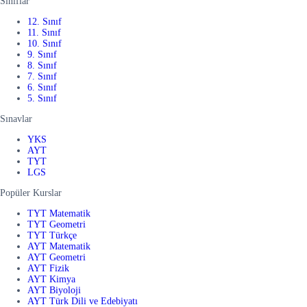
Sınıflar
12. Sınıf
11. Sınıf
10. Sınıf
9. Sınıf
8. Sınıf
7. Sınıf
6. Sınıf
5. Sınıf
Sınavlar
YKS
AYT
TYT
LGS
Popüler Kurslar
TYT Matematik
TYT Geometri
TYT Türkçe
AYT Matematik
AYT Geometri
AYT Fizik
AYT Kimya
AYT Biyoloji
AYT Türk Dili ve Edebiyatı