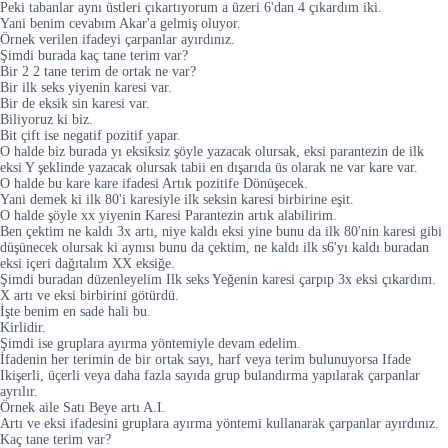
Peki tabanlar aynı üstleri çıkartıyorum a üzeri 6'dan 4 çıkardım iki.
Yani benim cevabım Akar'a gelmiş oluyor.
Örnek verilen ifadeyi çarpanlar ayırdınız.
Şimdi burada kaç tane terim var?
Bir 2 2 tane terim de ortak ne var?
Bir ilk seks yiyenin karesi var.
Bir de eksik sin karesi var.
Biliyoruz ki biz.
Bit çift ise negatif pozitif yapar.
O halde biz burada yı eksiksiz şöyle yazacak olursak, eksi parantezin de ilk
eksi Y şeklinde yazacak olursak tabii en dışarıda üs olarak ne var kare var.
O halde bu kare kare ifadesi Artık pozitife Dönüşecek.
Yani demek ki ilk 80'i karesiyle ilk seksin karesi birbirine eşit.
O halde şöyle xx yiyenin Karesi Parantezin artık alabilirim.
Ben çektim ne kaldı 3x artı, niye kaldı eksi yine bunu da ilk 80'nin karesi gibi
düşünecek olursak ki aynısı bunu da çektim, ne kaldı ilk s6'yı kaldı buradan
eksi içeri dağıtalım XX eksiğe.
Şimdi buradan düzenleyelim Ilk seks Yeğenin karesi çarpıp 3x eksi çıkardım.
X artı ve eksi birbirini götürdü.
İşte benim en sade hali bu.
Kirlidir.
Şimdi ise gruplara ayırma yöntemiyle devam edelim.
İfadenin her terimin de bir ortak sayı, harf veya terim bulunuyorsa Ifade
Ikişerli, üçerli veya daha fazla sayıda grup bulandırma yapılarak çarpanlar
ayrılır.
Örnek aile Satı Beye artı A.I.
Artı ve eksi ifadesini gruplara ayırma yöntemi kullanarak çarpanlar ayırdınız.
Kaç tane terim var?