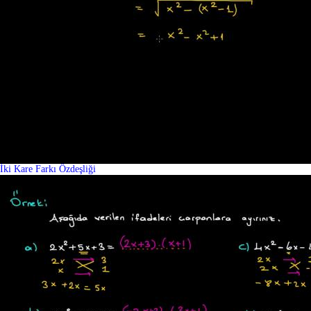
İki Kare Farkı Özdeşliği