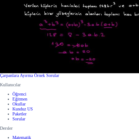
Çarpanlara Ayırma Örnek Sorular
Kullanıcılar
Öğrenci
Eğitmen
Okullar
Kunduz US
Paketler
Sorular
Dersler
Matematik