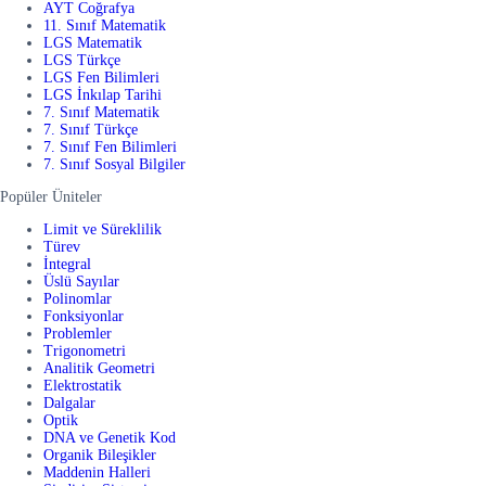
AYT Coğrafya
11. Sınıf Matematik
LGS Matematik
LGS Türkçe
LGS Fen Bilimleri
LGS İnkılap Tarihi
7. Sınıf Matematik
7. Sınıf Türkçe
7. Sınıf Fen Bilimleri
7. Sınıf Sosyal Bilgiler
Popüler Üniteler
Limit ve Süreklilik
Türev
İntegral
Üslü Sayılar
Polinomlar
Fonksiyonlar
Problemler
Trigonometri
Analitik Geometri
Elektrostatik
Dalgalar
Optik
DNA ve Genetik Kod
Organik Bileşikler
Maddenin Halleri