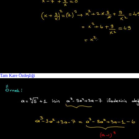
Tam Kare Özdeşliği