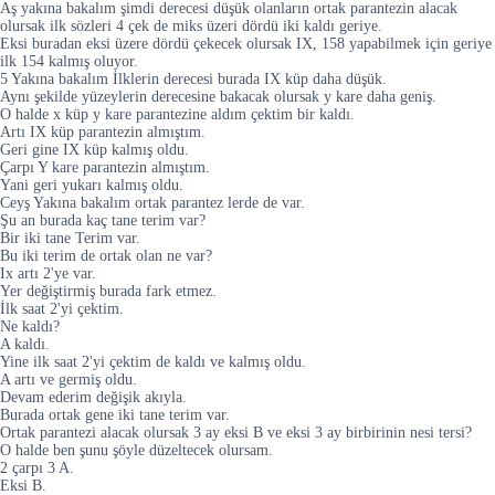
Aş yakına bakalım şimdi derecesi düşük olanların ortak parantezin alacak
olursak ilk sözleri 4 çek de miks üzeri dördü iki kaldı geriye.
Eksi buradan eksi üzere dördü çekecek olursak IX, 158 yapabilmek için geriye
ilk 154 kalmış oluyor.
5 Yakına bakalım İlklerin derecesi burada IX küp daha düşük.
Aynı şekilde yüzeylerin derecesine bakacak olursak y kare daha geniş.
O halde x küp y kare parantezine aldım çektim bir kaldı.
Artı IX küp parantezin almıştım.
Geri gine IX küp kalmış oldu.
Çarpı Y kare parantezin almıştım.
Yani geri yukarı kalmış oldu.
Ceyş Yakına bakalım ortak parantez lerde de var.
Şu an burada kaç tane terim var?
Bir iki tane Terim var.
Bu iki terim de ortak olan ne var?
Ix artı 2'ye var.
Yer değiştirmiş burada fark etmez.
İlk saat 2'yi çektim.
Ne kaldı?
A kaldı.
Yine ilk saat 2'yi çektim de kaldı ve kalmış oldu.
A artı ve germiş oldu.
Devam ederim dеğіşіk akıyla.
Burada ortak gene iki tane terim var.
Ortak parantezi alacak olursak 3 ay eksi B ve eksi 3 ay birbirinin nesi tersi?
O halde ben şunu şöyle düzeltecek olursam.
2 çarpı 3 A.
Eksi B.