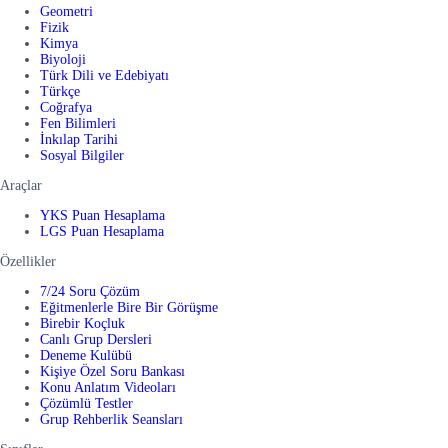
Geometri
Fizik
Kimya
Biyoloji
Türk Dili ve Edebiyatı
Türkçe
Coğrafya
Fen Bilimleri
İnkılap Tarihi
Sosyal Bilgiler
Araçlar
YKS Puan Hesaplama
LGS Puan Hesaplama
Özellikler
7/24 Soru Çözüm
Eğitmenlerle Bire Bir Görüşme
Birebir Koçluk
Canlı Grup Dersleri
Deneme Kulübü
Kişiye Özel Soru Bankası
Konu Anlatım Videoları
Çözümlü Testler
Grup Rehberlik Seansları