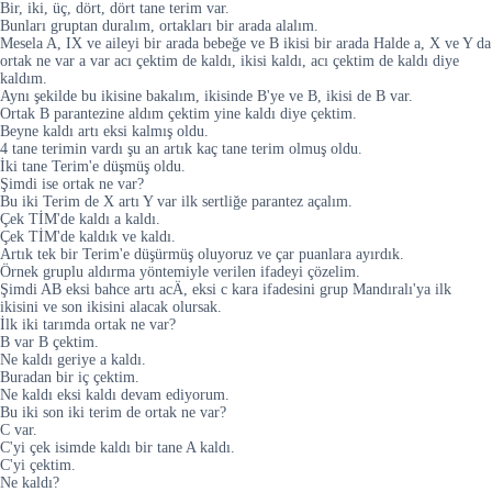
Bir, iki, üç, dört, dört tane terim var.
Bunları gruptan duralım, ortakları bir arada alalım.
Mesela A, IX ve aileyi bir arada bebeğe ve B ikisi bir arada Halde a, X ve Y da
ortak ne var a var acı çektim de kaldı, ikisi kaldı, acı çektim de kaldı diye
kaldım.
Aynı şekilde bu ikisine bakalım, ikisinde B'ye ve B, ikisi de B var.
Ortak B parantezine aldım çektim yine kaldı diye çektim.
Beyne kaldı artı eksi kalmış oldu.
4 tane terimin vardı şu an artık kaç tane terim olmuş oldu.
İki tane Terim'e düşmüş oldu.
Şimdi ise ortak ne var?
Bu iki Terim de X artı Y var ilk sertliğe parantez açalım.
Çek TİM'de kaldı a kaldı.
Çek TİM'de kaldık ve kaldı.
Artık tek bir Terim'e düşürmüş oluyoruz ve çar puanlara ayırdık.
Örnek gruplu aldırma yöntemiyle verilen ifadeyi çözelim.
Şimdi AB eksi bahce artı acÄ, eksi c kara ifadesini grup Mandıralı'ya ilk
ikisini ve son ikisini alacak olursak.
İlk iki tarımda ortak ne var?
B var B çektim.
Ne kaldı geriye a kaldı.
Buradan bir iç çektim.
Ne kaldı eksi kaldı devam ediyorum.
Bu iki son iki terim de ortak ne var?
C var.
C'yi çek isimde kaldı bir tane A kaldı.
C'yi çektim.
Ne kaldı?