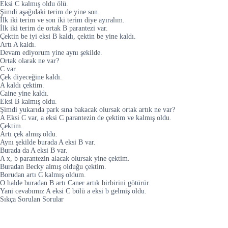
Eksi C kalmış oldu ölü.
Şimdi aşağıdaki terim de yine son.
İlk iki terim ve son iki terim diye ayıralım.
İlk iki terim de ortak B parantezi var.
Çektin be iyi eksi B kaldı, çektin be yine kaldı.
Artı A kaldı.
Devam ediyorum yine aynı şekilde.
Ortak olarak ne var?
C var.
Çek diyeceğine kaldı.
A kaldı çektim.
Caine yine kaldı.
Eksi B kalmış oldu.
Şimdi yukarıda park sına bakacak olursak ortak artık ne var?
A Eksi C var, a eksi C parantezin de çektim ve kalmış oldu.
Çektim.
Artı çek almış oldu.
Aynı şekilde burada A eksi B var.
Burada da A eksi B var.
A x, b parantezin alacak olursak yine çektim.
Buradan Becky almış olduğu çektim.
Borudan artı C kalmış oldum.
O halde buradan B artı Caner artık birbirini götürür.
Yani cevabımız A eksi C bölü a eksi b gelmiş oldu.
Sıkça Sorulan Sorular