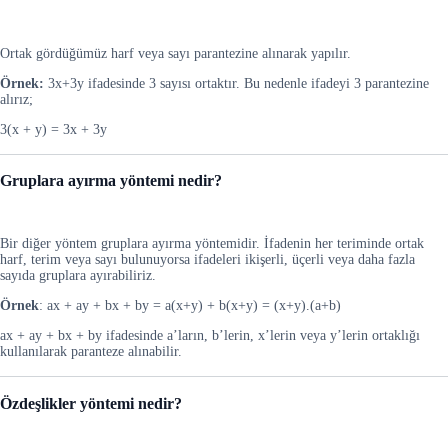
Ortak gördüğümüz harf veya sayı parantezine alınarak yapılır.
Örnek:
3x+3y ifadesinde 3 sayısı ortaktır. Bu nedenle ifadeyi 3 parantezine
alırız;
3(x + y) = 3x + 3y
Gruplara ayırma yöntemi nedir?
Bir diğer yöntem gruplara ayırma yöntemidir. İfadenin her teriminde ortak
harf, terim veya sayı bulunuyorsa ifadeleri ikişerli, üçerli veya daha fazla
sayıda gruplara ayırabiliriz.
Örnek
: ax + ay + bx + by = a(x+y) + b(x+y) = (x+y).(a+b)
ax + ay + bx + by ifadesinde a’ların, b’lerin, x’lerin veya y’lerin ortaklığı
kullanılarak paranteze alınabilir.
Özdeşlikler yöntemi nedir?