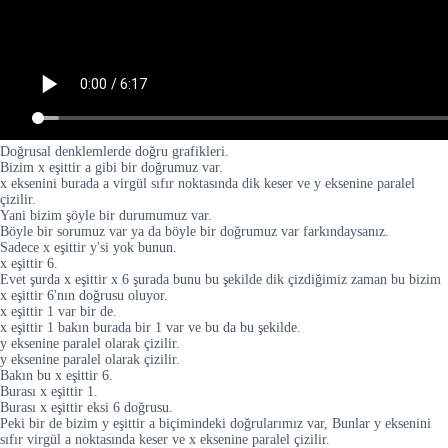
Doğrusal denklemlerde doğru grafikleri.
Bizim x eşittir a gibi bir doğrumuz var.
x eksenini burada a virgül sıfır noktasında dik keser ve y eksenine paralel
çizilir.
Yani bizim şöyle bir durumumuz var.
Böyle bir sorumuz var ya da böyle bir doğrumuz var farkındaysanız.
Sadece x eşittir y'si yok bunun.
x eşittir 6.
Evet şurda x eşittir x 6 şurada bunu bu şekilde dik çizdiğimiz zaman bu bizim
x eşittir 6'nın doğrusu oluyor.
x eşittir 1 var bir de.
x eşittir 1 bakın burada bir 1 var ve bu da bu şekilde.
y eksenine paralel olarak çizilir.
y eksenine paralel olarak çizilir.
Bakın bu x eşittir 6.
Burası x eşittir 1.
Burası x eşittir eksi 6 doğrusu.
Peki bir de bizim y eşittir a biçimindeki doğrularımız var, Bunlar y eksenini
sıfır virgül a noktasında keser ve x eksenine paralel çizilir.