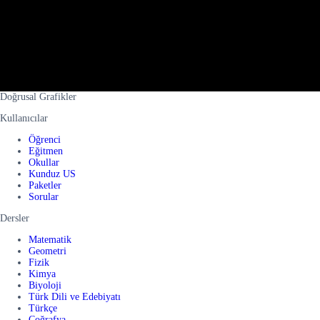
Doğrusal Grafikler
Kullanıcılar
Öğrenci
Eğitmen
Okullar
Kunduz US
Paketler
Sorular
Dersler
Matematik
Geometri
Fizik
Kimya
Biyoloji
Türk Dili ve Edebiyatı
Türkçe
Coğrafya