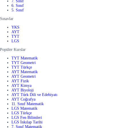
7. Sınıf
6. Sınıf
5. Sınıf
Sınavlar
YKS
AYT
TYT
LGS
Popüler Kurslar
TYT Matematik
TYT Geometri
TYT Türkçe
AYT Matematik
AYT Geometri
AYT Fizik
AYT Kimya
AYT Biyoloji
AYT Türk Dili ve Edebiyatı
AYT Coğrafya
11. Sınıf Matematik
LGS Matematik
LGS Türkçe
LGS Fen Bilimleri
LGS İnkılap Tarihi
7. Sınıf Matematik