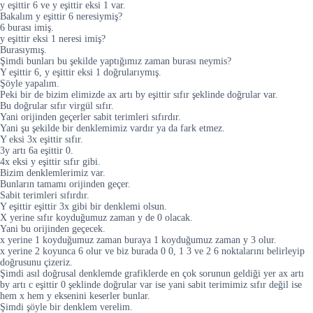
y eşittir 6 ve y eşittir eksi 1 var.
Bakalım y eşittir 6 neresiymiş?
6 burası imiş.
y eşittir eksi 1 neresi imiş?
Burasıymış.
Şimdi bunları bu şekilde yaptığımız zaman burası neymis?
Y eşittir 6, y eşittir eksi 1 doğrularıymış.
Şöyle yapalım.
Peki bir de bizim elimizde ax artı by eşittir sıfır şeklinde doğrular var.
Bu doğrular sıfır virgül sıfır.
Yani orijinden geçerler sabit terimleri sıfırdır.
Yani şu şekilde bir denklemimiz vardır ya da fark etmez.
Y eksi 3x eşittir sıfır.
3y artı 6a eşittir 0.
4x eksi y eşittir sıfır gibi.
Bizim denklemlerimiz var.
Bunların tamamı orijinden geçer.
Sabit terimleri sıfırdır.
Y eşittir eşittir 3x gibi bir denklemi olsun.
X yerine sıfır koyduğumuz zaman y de 0 olacak.
Yani bu orijinden geçecek.
x yerine 1 koyduğumuz zaman buraya 1 koyduğumuz zaman y 3 olur.
x yerine 2 koyunca 6 olur ve biz burada 0 0, 1 3 ve 2 6 noktalarını belirleyip
doğrusunu çizeriz.
Şimdi asıl doğrusal denklemde grafiklerde en çok sorunun geldiği yer ax artı
by artı c eşittir 0 şeklinde doğrular var ise yani sabit terimimiz sıfır değil ise
hem x hem y eksenini keserler bunlar.
Şimdi şöyle bir denklem verelim.