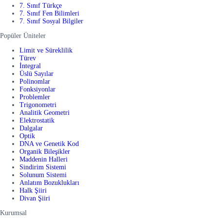
7. Sınıf Türkçe
7. Sınıf Fen Bilimleri
7. Sınıf Sosyal Bilgiler
Popüler Üniteler
Limit ve Süreklilik
Türev
İntegral
Üslü Sayılar
Polinomlar
Fonksiyonlar
Problemler
Trigonometri
Analitik Geometri
Elektrostatik
Dalgalar
Optik
DNA ve Genetik Kod
Organik Bileşikler
Maddenin Halleri
Sindirim Sistemi
Solunum Sistemi
Anlatım Bozuklukları
Halk Şiiri
Divan Şiiri
Kurumsal