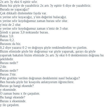
2x artı 3y eksi 6 eşittir sıfır.
Bunu biz şöyle de yazabiliriz 2x artı 3y eşittir 6 diye de yazabiliriz.
Burada ne yapacağız?
Çok dikkatli dinlemekte fayda var.
x yerine sıfır koyacağız, y'nin değerini bulacağız.
x yerine sıfır koyduğumuz zaman burası sıfır olur.
y'miz de 2 olur.
y yerine sıfır koyduğumuz zaman x'imiz de 3 olur.
Şimdi x şurası 3,0 noktasıdır burası.
Bakın 3,0.
Burası 0,2.
Burasını da biz.
0,2 diye yazarız 0 2 ve doğruyu şöyle renklendirelim ve çizelim.
Bizim elimizde şöyle bir doğrumuz var şöyle yaparsak, şurayı da şöyle
yaparsak bakalım bizim elimizde 2x artı 3y eksi 6 0 denkleminin doğrusu bu
şekildedir.
Burası nedir?
2'dir.
Burası nedir?
Burası 3'tür.
Peki grafikte verilen doğrunun denklemini nasıl bulacağız?
Ben burada şöyle bir kısayolu anlatıyorum öğrencilere.
Burası şu hangi eksende?
y ekseninde.
O zaman bunu x ile çarpalım.
Bu hangi eksende?
Burası x ekseninde.
y ile çarpalım.