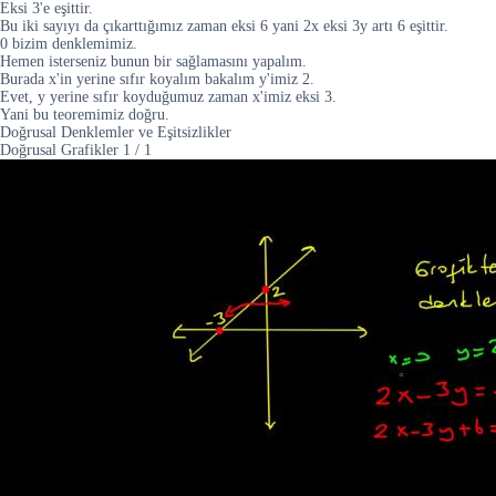
Eksi 3'e eşittir.
Bu iki sayıyı da çıkarttığımız zaman eksi 6 yani 2x eksi 3y artı 6 eşittir.
0 bizim denklemimiz.
Hemen isterseniz bunun bir sağlamasını yapalım.
Burada x'in yerine sıfır koyalım bakalım y'imiz 2.
Evet, y yerine sıfır koyduğumuz zaman x'imiz eksi 3.
Yani bu teoremimiz doğru.
Doğrusal Denklemler ve Eşitsizlikler
Doğrusal Grafikler
1
/
1