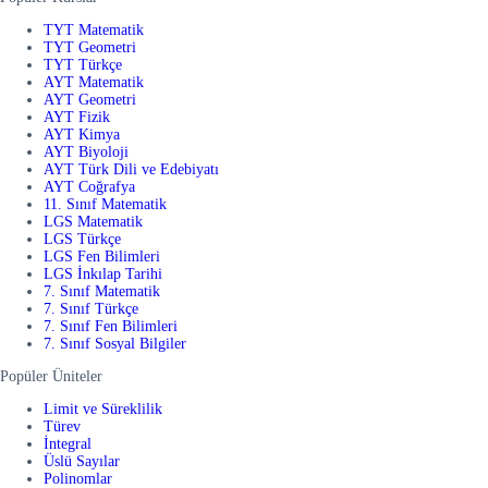
TYT Matematik
TYT Geometri
TYT Türkçe
AYT Matematik
AYT Geometri
AYT Fizik
AYT Kimya
AYT Biyoloji
AYT Türk Dili ve Edebiyatı
AYT Coğrafya
11. Sınıf Matematik
LGS Matematik
LGS Türkçe
LGS Fen Bilimleri
LGS İnkılap Tarihi
7. Sınıf Matematik
7. Sınıf Türkçe
7. Sınıf Fen Bilimleri
7. Sınıf Sosyal Bilgiler
Popüler Üniteler
Limit ve Süreklilik
Türev
İntegral
Üslü Sayılar
Polinomlar