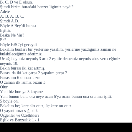
B, C, D ve E olsun.
Şimdi bizim buradaki benzer ligimiz neydi?
Adete.
A, B, A, B, C.
Şimdi A.D.
Böyle A Bey'di burası.
Eşittir.
Baska Ne Var?
Ee?
Böyle BBC'yi geceydi.
Bakalım bunları bir yerlerine yazalım, yerlerine yazdığımız zaman ne
bulabileceğimiz adetimiz.
Uc ağabeyimiz neymiş 3 artı 2 eşittir dememiz neymis abes vereceğimiz
neymis 10.
Bakın burası iki kat artmış.
Burası da iki kat çarpı 2 yapalım çarpı 2.
Burasının 6 olması lazım.
O zaman ilk isimiz bizim 3.
Olur.
Yani biz buraya 3 koyarız.
Yani bunun buna ora neye ucun 6'ya oranı bunun una oranına işitti.
5 böyle on.
Bakalım beş kere altı otuz, üç kere on otuz.
O yaşantımızı sağladık.
Üçgenler ve Özellikleri
Eşlik ve Benzerlik
1
/
1