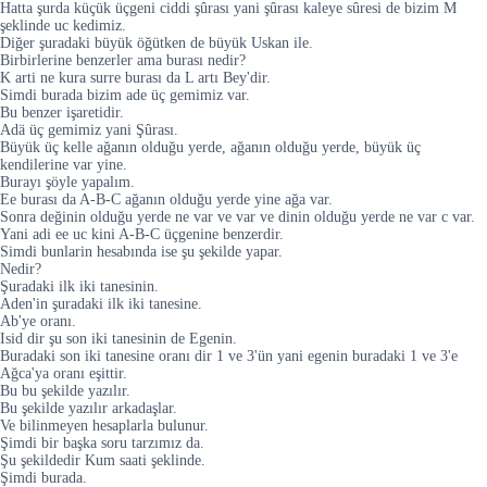
Hatta şurda küçük üçgeni ciddi şûrası yani şûrası kaleye sûresi de bizim M
şeklinde uc kedimiz.
Diğer şuradaki büyük öğütken de büyük Uskan ile.
Birbirlerine benzerler ama burası nedir?
K arti ne kura surre burası da L artı Bey'dir.
Simdi burada bizim ade üç gemimiz var.
Bu benzer işaretidir.
Adä üç gemimiz yani Şûrası.
Büyük üç kelle ağanın olduğu yerde, ağanın olduğu yerde, büyük üç
kеndіlеrіnе var yine.
Burayı şöyle yapalım.
Ee burası da A-B-C ağanın olduğu yerde yine ağa var.
Sonra değinin olduğu yerde ne var ve var ve dinin olduğu yerde ne var c var.
Yani adi ee uc kini A-B-C üçgenine benzerdir.
Simdi bunlarin hesabında ise şu şekilde yapar.
Nedir?
Şuradaki ilk iki tanesinin.
Aden'in şuradaki ilk iki tanesine.
Ab'ye oranı.
Isid dir şu son iki tanesinin de Egenin.
Buradaki son iki tanesine oranı dir 1 ve 3'ün yani egenin buradaki 1 ve 3'e
Ağca'ya oranı eşittir.
Bu bu şekilde yazılır.
Bu şekilde yazılır arkadaşlar.
Ve bilinmeyen hesaplarla bulunur.
Şimdi bir başka soru tarzımız da.
Şu şekildedir Kum saati şeklinde.
Şimdi burada.