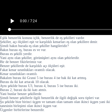
Eşlik benzerlik konusu içlik, benzerlik de eş şekilleri vardır.
Şekiller, açı ölçüleri eşit ve karşılıklı kenarları eş olan şekillere denir.
Şimdi bakın burada eş olan şekiller hangileridir?
Bakın burası eş, burası es ve vur.
Burası es şekilli yerdir.
Yani aynı olan şekiller, görünüşleri aynı olan şehirlerdir.
Bir de benzer fikirlerimiz var.
Benzer şekillerde de karşılıklı açı ölçüleri eşit.
Fakat kenar uzunlukları orantılı olacak.
Kenar uzunlukları orantılı.
Bakalım burası iki Grassi 5 ise burası 4 ise bak iki kat artmış.
Burası da iki kat artacak 10 olacak.
Aynı şekilde burası U3, burası 4, burası 5 ise burası iki.
Burası 2, burasi da iki katı atmis.
Yani bunlar benzer şekillerde.
Şimdi benzer şekillerle ilgili benzerlik de ilgili değişik soru tipleri var.
Şu şekilde bize birinci üçgen ve tamam olan tamam olan ikinci üçgen yani iki
tanesinin birleşimi olan ikinci üçgen var.
Üçgenler birbirlerine benzerdir.