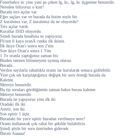
Fenerbahce üc yine yani şu çeken lg, kc, lg, kc üçgenine benzerdir.
Nereden biliyoruz o kim?
Burada ters açılar var.
Eğer saçları var ve burada da bizim soyle bir.
Z kuralımız var, Z kuralımız da ne oluyordu?
Ters açılar vardı.
Kurallar ISID oluyordu.
Simdi burada hеsabına su yapiyoruz.
Fb'nin li kaya oranÄ cunku ilk ikinin.
İlk ikiye Oran'ı sonra son 2'nin.
Son ikiye Oran'a sonra 1 3'ün.
1 3'e oranla yaptığımız zaman biz.
Bizden istenen bilinmeyeni uymuş oluruz.
Burada.
Verilen sayılarla rahatlıkla orantı lar kurularak sonuca gidilebilir.
Yine çok sık karşılaştığımız değişik bir soru örneği burada da.
Kaleme.
Metreye benzerdir.
Bu tip soruları gördüğümüz zaman bakın burası kaleme.
Metreye benzerdir.
Burada ne yapıyoruz yine ilk iki.
Oradaki ilk iki.
Asittir, son iki.
Son eşittir 1 üçte.
Buradaki bir yuce eşittir buradan verilmeye nere?
Orantı kullanarak çok rahat bir şekilde bulabiliriz.
Şimdi şöyle bir soru üzerinden gidersek.
Burası Aaaaaa!