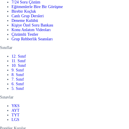
7/24 Soru Çözüm
Eğitmenlerle Bire Bir Görüşme
Birebir Koçluk
Canlı Grup Dersleri
Deneme Kulübü
Kişiye Özel Soru Bankası
Konu Anlatım Videoları
Çözümlü Testler
Grup Rehberlik Seansları
Sınıflar
12. Sınıf
11. Sınıf
10. Sınıf
9. Sınıf
8. Sınıf
7. Sınıf
6. Sınıf
5. Sınıf
Sınavlar
YKS
AYT
TYT
LGS
Popüler Kurslar