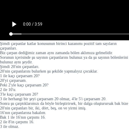
Şimdi çarpanlar katlar konusunun birinci kazanımı pozitif tam sayıların
çarpanları.
Biz çarpan dediğimiz zaman aynı zamanda bölen aklımıza gelmelidir.
Sorunun içerisinde şu sayının çarpanlarını bulunuz ya da şu sayının bölenlerini
bulunuz aynı şeydir.
Şimdi 20'nin çarpanları.
20'nin çarpanlarını bulurken şu şekilde yapmalıyız çocuklar.
1 ile kaçı çarparsam 20?
20'yi çarparsam.
Peki 2'yle kaçı çarparsam 20?
2 ile 10'u.
3'le kaçı çarparsam 20?
3 ile herhangi bir şeyi çarparsam 20 olmaz, 4'le 5'i çarparsam 20.
Sonra şu çarptıklarımızı da böyle birleştirirsek, bir dalga oluşturursak bak bize
20'nin çarpanları bir, iki, dört, beş, on ve yirmi imiş.
16'nın çarpanlarına bakalım.
Bak 1 ile 16'nın çarpımı 16.
2 ile 8'in çarpımı 16.
3 ile olmaz.