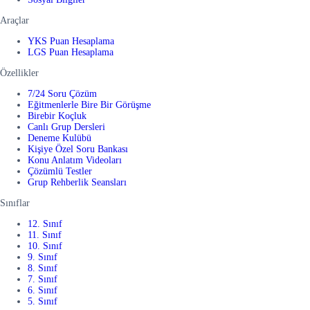
Araçlar
YKS Puan Hesaplama
LGS Puan Hesaplama
Özellikler
7/24 Soru Çözüm
Eğitmenlerle Bire Bir Görüşme
Birebir Koçluk
Canlı Grup Dersleri
Deneme Kulübü
Kişiye Özel Soru Bankası
Konu Anlatım Videoları
Çözümlü Testler
Grup Rehberlik Seansları
Sınıflar
12. Sınıf
11. Sınıf
10. Sınıf
9. Sınıf
8. Sınıf
7. Sınıf
6. Sınıf
5. Sınıf