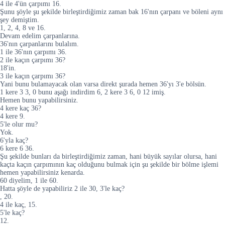
4 ile 4'ün çarpımı 16.
Şunu şöyle şu şekilde birleştirdiğimiz zaman bak 16'nın çarpanı ve böleni aynı
şey demiştim.
1, 2, 4, 8 ve 16.
Devam edelim çarpanlarına.
36'nın çarpanlarını bulalım.
1 ile 36'nın çarpımı 36.
2 ile kaçın çarpımı 36?
18'in.
3 ile kaçın çarpımı 36?
Yani bunu bulamayacak olan varsa direkt şurada hemen 36'yı 3'e bölsün.
1 kere 3 3, 0 bunu aşağı indirdim 6, 2 kere 3 6, 0 12 imiş.
Hemen bunu yapabilirsiniz.
4 kere kaç 36?
4 kere 9.
5'le olur mu?
Yok.
6'yla kaç?
6 kere 6 36.
Şu şekilde bunları da birleştirdiğimiz zaman, hani büyük sayılar olursa, hani
kaçta kaçın çarpımının kaç olduğunu bulmak için şu şekilde bir bölme işlemi
hemen yapabilirsiniz kenarda.
60 diyelim, 1 ile 60.
Hatta şöyle de yapabiliriz 2 ile 30, 3'le kaç?
, 20.
4 ile kaç, 15.
5'le kaç?
12.