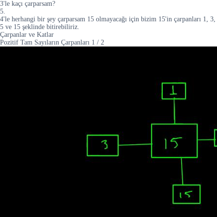
3'le kaçı çarparsam?
5.
4'le herhangi bir şey çarparsam 15 olmayacağı için bizim 15'in çarpanları 1, 3,
5 ve 15 şeklinde bitirebiliriz.
Çarpanlar ve Katlar
Pozitif Tam Sayıların Çarpanları
1
/
2