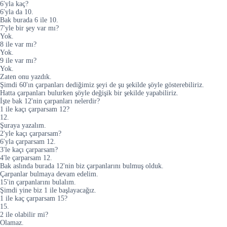
6'yla kaç?
6'yla da 10.
Bak burada 6 ile 10.
7'yle bir şey var mı?
Yok.
8 ile var mı?
Yok.
9 ile var mı?
Yok.
Zaten onu yazdık.
Şimdi 60'ın çarpanları dediğimiz şeyi de şu şekilde şöyle gösterebiliriz.
Hatta çarpanları bulurken şöyle değişik bir şekilde yapabiliriz.
İşte bak 12'nin çarpanları nelerdir?
1 ile kaçı çarparsam 12?
12.
Şuraya yazalım.
2'yle kaçı çarparsam?
6'yla çarparsam 12.
3'le kaçı çarparsam?
4'le çarparsam 12.
Bak aslında burada 12'nin biz çarpanlarını bulmuş olduk.
Çarpanlar bulmaya devam edelim.
15'in çarpanlarını bulalım.
Şimdi yine biz 1 ile başlayacağız.
1 ile kaç çarparsam 15?
15.
2 ile olabilir mi?
Olamaz.