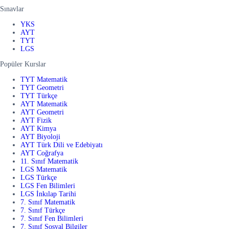
Sınavlar
YKS
AYT
TYT
LGS
Popüler Kurslar
TYT Matematik
TYT Geometri
TYT Türkçe
AYT Matematik
AYT Geometri
AYT Fizik
AYT Kimya
AYT Biyoloji
AYT Türk Dili ve Edebiyatı
AYT Coğrafya
11. Sınıf Matematik
LGS Matematik
LGS Türkçe
LGS Fen Bilimleri
LGS İnkılap Tarihi
7. Sınıf Matematik
7. Sınıf Türkçe
7. Sınıf Fen Bilimleri
7. Sınıf Sosyal Bilgiler