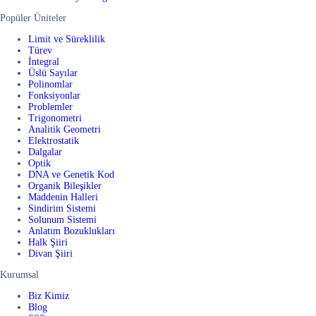
Popüler Üniteler
Limit ve Süreklilik
Türev
İntegral
Üslü Sayılar
Polinomlar
Fonksiyonlar
Problemler
Trigonometri
Analitik Geometri
Elektrostatik
Dalgalar
Optik
DNA ve Genetik Kod
Organik Bileşikler
Maddenin Halleri
Sindirim Sistemi
Solunum Sistemi
Anlatım Bozuklukları
Halk Şiiri
Divan Şiiri
Kurumsal
Biz Kimiz
Blog