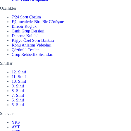
Özellikler
7/24 Soru Çözüm
Eğitmenlerle Bire Bir Görüşme
Birebir Koçluk
Canlı Grup Dersleri
Deneme Kulübü
Kişiye Özel Soru Bankası
Konu Anlatım Videoları
Çözümlü Testler
Grup Rehberlik Seansları
Sınıflar
12. Sınıf
11. Sınıf
10. Sınıf
9. Sınıf
8. Sınıf
7. Sınıf
6. Sınıf
5. Sınıf
Sınavlar
YKS
AYT