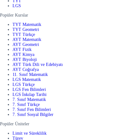
TYT
LGS
Popüler Kurslar
TYT Matematik
TYT Geometri
TYT Türkçe
AYT Matematik
AYT Geometri
AYT Fizik
AYT Kimya
AYT Biyoloji
AYT Türk Dili ve Edebiyatı
AYT Coğrafya
11. Sınıf Matematik
LGS Matematik
LGS Türkçe
LGS Fen Bilimleri
LGS İnkılap Tarihi
7. Sınıf Matematik
7. Sınıf Türkçe
7. Sınıf Fen Bilimleri
7. Sınıf Sosyal Bilgiler
Popüler Üniteler
Limit ve Süreklilik
Türev