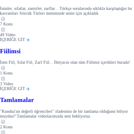
İsimler, sıfatlar, zamirler, zarflar... Türkçe sorularında sıklıkla karşılaştığın bu
kavramları Sözcük Türleri ünitemizde senin için açıkladık.
7
Konu
49
Video
İÇERİĞE GİT
Fiilimsi
İsim Fiil, Sıfat Fiil, Zarf Fiil... İhtiyacın olan tüm Fiilimsi içerikleri burada!
1
Konu
3
Video
İÇERİĞE GİT
Tamlamalar
"Kunduz'un değerli öğrencileri" ifadesinin de bir tamlama olduğunu biliyor
muydun? Tamlamalar videolarımızda seni bekliyoruz.
2
Konu