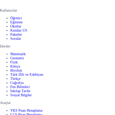
Kullanıcılar
Öğrenci
Eğitmen
Okullar
Kunduz US
Paketler
Sorular
Dersler
Matematik
Geometri
Fizik
Kimya
Biyoloji
Türk Dili ve Edebiyatı
Türkçe
Coğrafya
Fen Bilimleri
İnkılap Tarihi
Sosyal Bilgiler
Araçlar
YKS Puan Hesaplama
LGS Puan Hesaplama