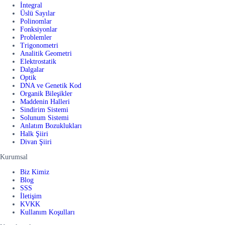
İntegral
Üslü Sayılar
Polinomlar
Fonksiyonlar
Problemler
Trigonometri
Analitik Geometri
Elektrostatik
Dalgalar
Optik
DNA ve Genetik Kod
Organik Bileşikler
Maddenin Halleri
Sindirim Sistemi
Solunum Sistemi
Anlatım Bozuklukları
Halk Şiiri
Divan Şiiri
Kurumsal
Biz Kimiz
Blog
SSS
İletişim
KVKK
Kullanım Koşulları