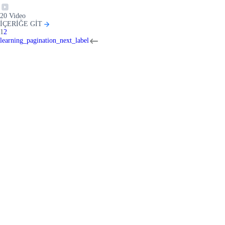
20
Video
İÇERİĞE GİT
1
2
learning_pagination_next_label