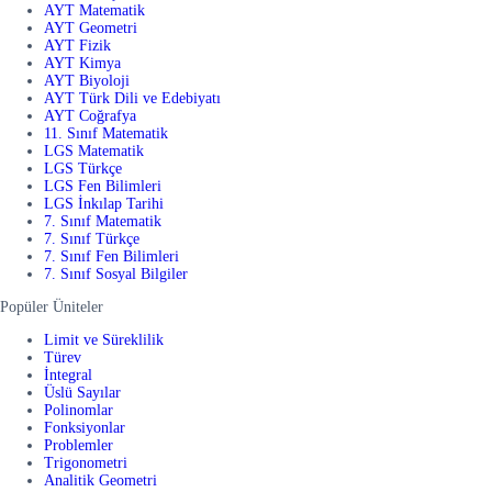
AYT Matematik
AYT Geometri
AYT Fizik
AYT Kimya
AYT Biyoloji
AYT Türk Dili ve Edebiyatı
AYT Coğrafya
11. Sınıf Matematik
LGS Matematik
LGS Türkçe
LGS Fen Bilimleri
LGS İnkılap Tarihi
7. Sınıf Matematik
7. Sınıf Türkçe
7. Sınıf Fen Bilimleri
7. Sınıf Sosyal Bilgiler
Popüler Üniteler
Limit ve Süreklilik
Türev
İntegral
Üslü Sayılar
Polinomlar
Fonksiyonlar
Problemler
Trigonometri
Analitik Geometri