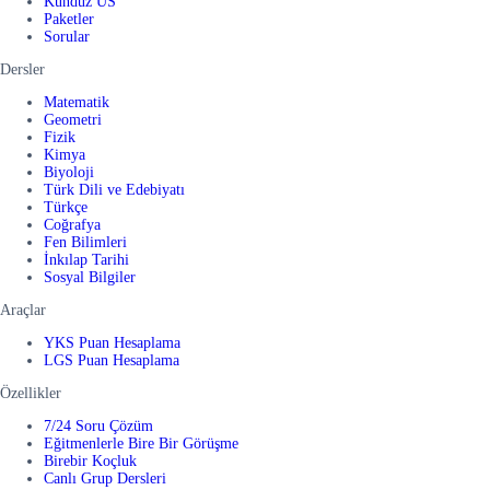
Kunduz US
Paketler
Sorular
Dersler
Matematik
Geometri
Fizik
Kimya
Biyoloji
Türk Dili ve Edebiyatı
Türkçe
Coğrafya
Fen Bilimleri
İnkılap Tarihi
Sosyal Bilgiler
Araçlar
YKS Puan Hesaplama
LGS Puan Hesaplama
Özellikler
7/24 Soru Çözüm
Eğitmenlerle Bire Bir Görüşme
Birebir Koçluk
Canlı Grup Dersleri