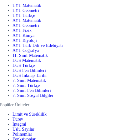
TYT Matematik
TYT Geometri
TYT Türkçe
AYT Matematik
AYT Geometri
AYT Fizik
AYT Kimya
AYT Biyoloji
AYT Türk Dili ve Edebiyatı
AYT Coğrafya
11. Sınıf Matematik
LGS Matematik
LGS Türkçe
LGS Fen Bilimleri
LGS İnkılap Tarihi
7. Sınıf Matematik
7. Sınıf Türkçe
7. Sınıf Fen Bilimleri
7. Sınıf Sosyal Bilgiler
Popüler Üniteler
Limit ve Süreklilik
Türev
İntegral
Üslü Sayılar
Polinomlar
Fonksiyonlar