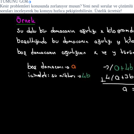
TÜMÜNÜ GÖR
Kesir problemleri konusunda zorlanıyor musun? Yeni nesil sorular ve çözümlü
soruları inceleyerek bu konuyu hızlıca pekiştirebilirsin. Üstelik ücretsiz!