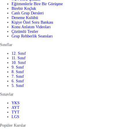
Eğitmenlerle Bire Bir Görüşme
Birebir Koçluk
Canlı Grup Dersleri
Deneme Kulübü
Kişiye Özel Soru Bankası
Konu Anlatım Videoları
Çözümlü Testler
Grup Rehberlik Seansları
Sınıflar
12. Sınıf
11. Sınıf
10. Sınıf
9. Sınıf
8. Sınıf
7. Sınıf
6. Sınıf
5. Sınıf
Sınavlar
YKS
AYT
TYT
LGS
Popüler Kurslar