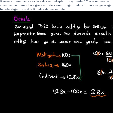
Kar-zarar hesaplamak sadece dükkan sahiplerinin işi midir? Yoksa üniversite
sınavına hazırlanan bir öğrencinin de sorumluluğu mudur? Sınava ve geleceğe
hazırlandığın bu yolda Kunduz daima seninle!