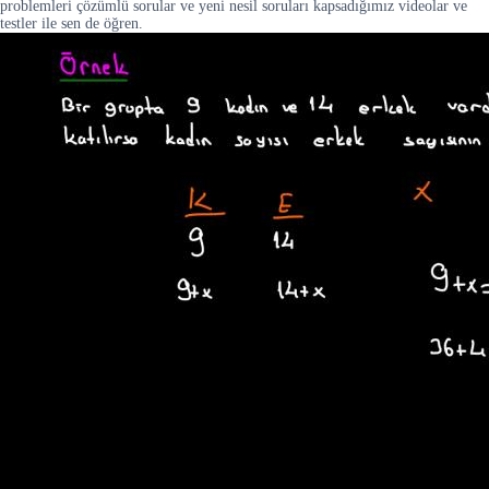
problemleri çözümlü sorular ve yeni nesil soruları kapsadığımız videolar ve
testler ile sen de öğren.