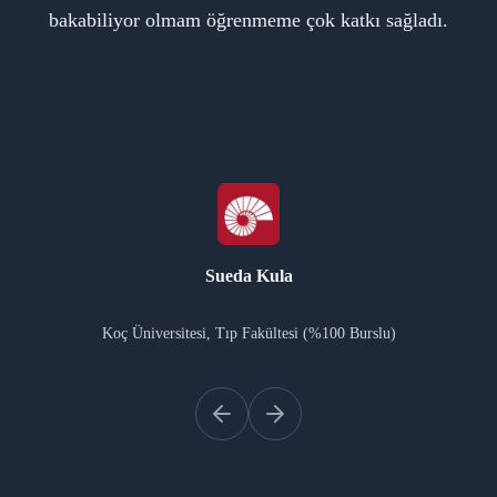
bakabiliyor olmam öğrenmeme çok katkı sağladı.
alı
o
a
y
b
Sueda Kula
Koç Üniversitesi, Tıp Fakültesi (%100 Burslu)