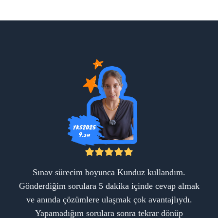
Sınav sürecim boyunca Kunduz kullandım.
Gönderdiğim sorulara 5 dakika içinde cevap almak
ve anında çözümlere ulaşmak çok avantajlıydı.
Yapamadığım sorulara sonra tekrar dönüp
A