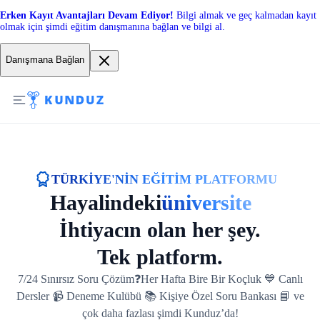
Erken Kayıt Avantajları Devam Ediyor!
Bilgi almak ve geç kalmadan kayıt
olmak için şimdi eğitim danışmanına bağlan ve bilgi al.
Danışmana Bağlan
TÜRKİYE'NİN EĞİTİM PLATFORMU
Hayalindeki
üniversite
lise
İhtiyacın olan her şey.
Tek platform.
7/24 Sınırsız Soru Çözüm❓Her Hafta Bire Bir Koçluk 💙 Canlı
Dersler 📹 Deneme Kulübü 📚 Kişiye Özel Soru Bankası 📘 ve
çok daha fazlası şimdi Kunduz’da!