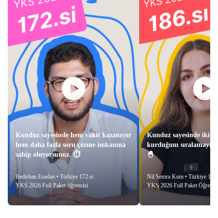
Kunduz sayesinde hem vakit kazanıyor
Kunduz sayesinde iki se
hem daha fazla soru çözme imkanına
kurduğum sıralamayı ge
sahip oluyorsunuz. ⏱️
🐣
Bedirhan Eraslan • Türkiye 172.si

Nil Semra Kum • Türkiye 186.s
YKS 2026 Full Paket öğrencisi
YKS 2026 Full Paket Öğrenci