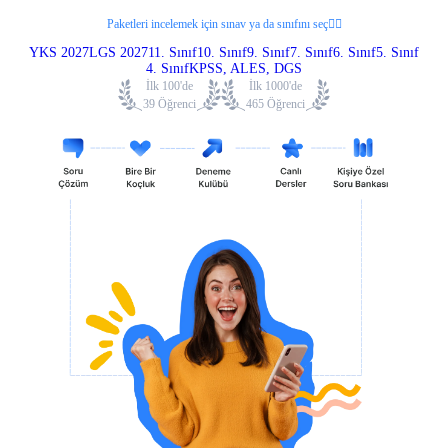
Paketleri incelemek için sınav ya da sınıfını seç👇🏼
YKS 2027
LGS 2027
11. Sınıf
10. Sınıf
9. Sınıf
7. Sınıf
6. Sınıf
5. Sınıf
4. Sınıf
KPSS, ALES, DGS
İlk 100'de
İlk 1000'de
39 Öğrenci
465 Öğrenci