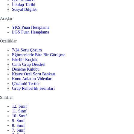
İnkılap Tarihi
Sosyal Bilgiler
Araçlar
YKS Puan Hesaplama
LGS Puan Hesaplama
Özellikler
7/24 Soru Çözüm
Eğitmenlerle Bire Bir Görüşme
Birebir Koçluk
Canlı Grup Dersleri
Deneme Kulübü
Kişiye Özel Soru Bankası
Konu Anlatım Videoları
Çözümlü Testler
Grup Rehberlik Seansları
Sınıflar
12. Sınıf
11. Sınıf
10. Sınıf
9. Sınıf
8. Sınıf
7. Sınıf