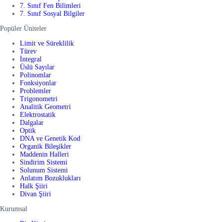
7. Sınıf Fen Bilimleri
7. Sınıf Sosyal Bilgiler
Popüler Üniteler
Limit ve Süreklilik
Türev
İntegral
Üslü Sayılar
Polinomlar
Fonksiyonlar
Problemler
Trigonometri
Analitik Geometri
Elektrostatik
Dalgalar
Optik
DNA ve Genetik Kod
Organik Bileşikler
Maddenin Halleri
Sindirim Sistemi
Solunum Sistemi
Anlatım Bozuklukları
Halk Şiiri
Divan Şiiri
Kurumsal