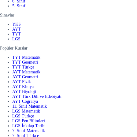
6. Sınıf
5. Sınıf
Sınavlar
YKS
AYT
TYT
LGS
Popüler Kurslar
TYT Matematik
TYT Geometri
TYT Türkçe
AYT Matematik
AYT Geometri
AYT Fizik
AYT Kimya
AYT Biyoloji
AYT Türk Dili ve Edebiyatı
AYT Coğrafya
11. Sınıf Matematik
LGS Matematik
LGS Türkçe
LGS Fen Bilimleri
LGS İnkılap Tarihi
7. Sınıf Matematik
7. Sınıf Türkçe