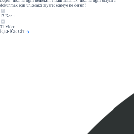
Beşeri, insanla ilgili demektir. İnsanı anlamak, insanla ilgili olaylara
dokunmak için ünitemizi ziyaret etmeye ne dersin?
13
Konu
31
Video
İÇERİĞE GİT