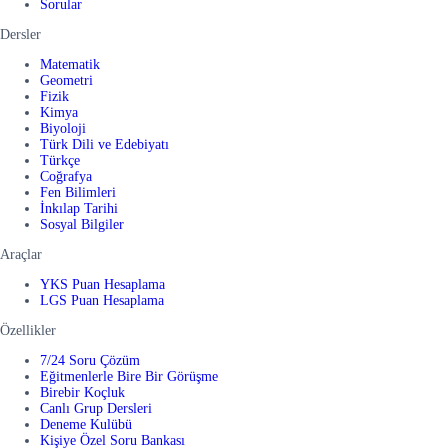
Sorular
Dersler
Matematik
Geometri
Fizik
Kimya
Biyoloji
Türk Dili ve Edebiyatı
Türkçe
Coğrafya
Fen Bilimleri
İnkılap Tarihi
Sosyal Bilgiler
Araçlar
YKS Puan Hesaplama
LGS Puan Hesaplama
Özellikler
7/24 Soru Çözüm
Eğitmenlerle Bire Bir Görüşme
Birebir Koçluk
Canlı Grup Dersleri
Deneme Kulübü
Kişiye Özel Soru Bankası