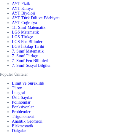
AYT Fizik
AYT Kimya
AYT Biyoloji
AYT Türk Dili ve Edebiyatı
AYT Coğrafya
11. Sınıf Matematik
LGS Matematik
LGS Türkçe
LGS Fen Bilimleri
LGS İnkılap Tarihi
7. Sınıf Matematik
7. Sınıf Türkçe
7. Sınıf Fen Bilimleri
7. Sınıf Sosyal Bilgiler
Popüler Üniteler
Limit ve Süreklilik
Türev
İntegral
Üslü Sayılar
Polinomlar
Fonksiyonlar
Problemler
Trigonometri
Analitik Geometri
Elektrostatik
Dalgalar