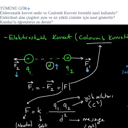
TÜMÜNÜ GÖR
Elektrostatik kuvvet nedir ve Coulomb Kuvveti formülü nasıl kullanılır?
Elektriksel alan çizgileri aynı ve zıt yüklü cisimler için nasıl gösterilir?
Kunduz'la öğrenmeye ne dersin?