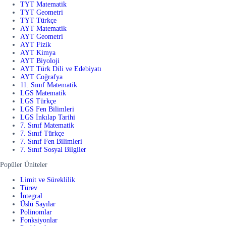
TYT Matematik
TYT Geometri
TYT Türkçe
AYT Matematik
AYT Geometri
AYT Fizik
AYT Kimya
AYT Biyoloji
AYT Türk Dili ve Edebiyatı
AYT Coğrafya
11. Sınıf Matematik
LGS Matematik
LGS Türkçe
LGS Fen Bilimleri
LGS İnkılap Tarihi
7. Sınıf Matematik
7. Sınıf Türkçe
7. Sınıf Fen Bilimleri
7. Sınıf Sosyal Bilgiler
Popüler Üniteler
Limit ve Süreklilik
Türev
İntegral
Üslü Sayılar
Polinomlar
Fonksiyonlar