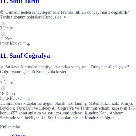
11. Sınıf Tarih
🤔 Osmanlı neden sanayileşemedi? Fransız İhtilali dünyayı nasıl değiştirdi?
Tarihin dönüm noktaları Kunduz'da! 📜
3
Ünite
11
Konu
İÇERİĞE GİT
11. Sınıf Coğrafya
💧 Su kaynaklarından enerjiye, tarımdan sanayiye… Dünya nasıl çalışıyor?
Coğrafyanın gücünü Kunduz’da keşfet!
7
Ünite
18
Konu
İÇERİĞE GİT
11. sınıf ders kitaplarına uygun olarak hazırlanmış, Matematik, Fizik, Kimya,
Biyoloji, Türk Dili ve Edebiyatı, Coğrafya ve Tarih müfredatını kapsayan 175
konu, 657 konu anlatım ve soru çözümü videosu Kunduz Konu Anlatım
Serisinde seni bekliyor. 11. Sınıf konuları sen de Kunduz ile öğren!
Kullanıcılar