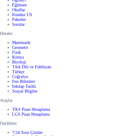
Öğrenci
Eğitmen
Okullar
Kunduz US
Paketler
Sorular
Dersler
Matematik
Geometri
Fizik
Kimya
Biyoloji
Türk Dili ve Edebiyatı
Türkçe
Coğrafya
Fen Bilimleri
İnkılap Tarihi
Sosyal Bilgiler
Araçlar
YKS Puan Hesaplama
LGS Puan Hesaplama
Özellikler
7/24 Soru Çözüm