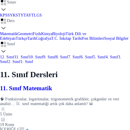
Sınav
KPSS
YKS
TYT
AYT
LGS
Ders
Matematik
Geometri
Fizik
Kimya
Biyoloji
Türk Dili ve
Edebiyatı
Türkçe
Tarih
Coğrafya
T.C. İnkılap Tarihi
Fen Bilimleri
Sosyal Bilgiler
Sınıf
12. Sınıf
11. Sınıf
10. Sınıf
9. Sınıf
8. Sınıf
7. Sınıf
6. Sınıf
5. Sınıf
4. Sınıf
3.
Sınıf
2. Sınıf
1. Sınıf
11. Sınıf Dersleri
11. Sınıf Matematik
🧠 Fonksiyonlar, logaritmalar, trigonometrik grafikler, çokgenler ve veri
analizi… 11. sınıf matematiği artık çok daha anlamlı! 📊
5
Ünite
19
Konu
İÇERİĞE GİT