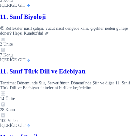
5
Konu
İÇERİĞE GİT
11. Sınıf Biyoloji
🤔 Refleksler nasıl çalışır, vücut nasıl dengede kalır, çiçekler neden güneşe
döner? Hepsi Kunduz'da! 🌿
2
Ünite
7
Konu
İÇERİĞE GİT
11. Sınıf Türk Dili ve Edebiyatı
Tanzimat Dönemi'nde Şiir, Servetifünun Dönemi'nde Şiir ve diğer 11. Sınıf
Türk Dili ve Edebiyatı ünitelerini birlikte keşfedelim.
14
Ünite
28
Konu
100
Video
İÇERİĞE GİT