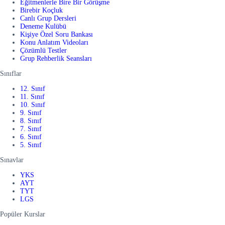
Eğitmenlerle Bire Bir Görüşme
Birebir Koçluk
Canlı Grup Dersleri
Deneme Kulübü
Kişiye Özel Soru Bankası
Konu Anlatım Videoları
Çözümlü Testler
Grup Rehberlik Seansları
Sınıflar
12. Sınıf
11. Sınıf
10. Sınıf
9. Sınıf
8. Sınıf
7. Sınıf
6. Sınıf
5. Sınıf
Sınavlar
YKS
AYT
TYT
LGS
Popüler Kurslar