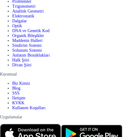
Problemler
Trigonometri
Analitik Geometri
Elektrostatik
Dalgalar
Optik
DNA ve Genetik Kod
Organik Bileşikler
Maddenin Halleri
Sindirim Sistemi
Solunum Sistemi
Anlatım Bozuklukları
Halk Şiiri
Divan Şiiri
Kurumsal
Biz Kimiz
Blog
SSS
İletişim
KVKK
Kullanım Koşulları
Uygulamalar