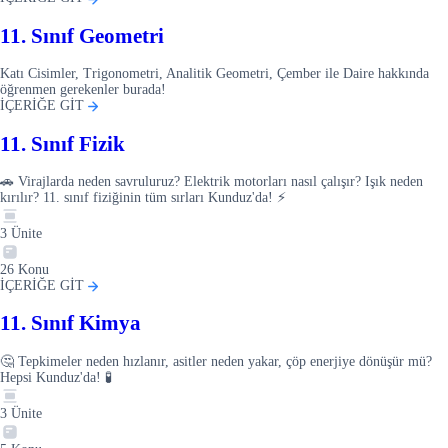
11. Sınıf Geometri
Katı Cisimler, Trigonometri, Analitik Geometri, Çember ile Daire hakkında
öğrenmen gerekenler burada!
İÇERİĞE GİT
11. Sınıf Fizik
🚗 Virajlarda neden savruluruz? Elektrik motorları nasıl çalışır? Işık neden
kırılır? 11. sınıf fiziğinin tüm sırları Kunduz'da! ⚡
3
Ünite
26
Konu
İÇERİĞE GİT
11. Sınıf Kimya
🤔 Tepkimeler neden hızlanır, asitler neden yakar, çöp enerjiye dönüşür mü?
Hepsi Kunduz'da! 🧪
3
Ünite