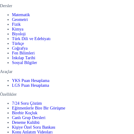
Dersler
Matematik
Geometri
Fizik
Kimya
Biyoloji
Türk Dili ve Edebiyatı
Türkçe
Coğrafya
Fen Bilimleri
İnkılap Tarihi
Sosyal Bilgiler
Araçlar
YKS Puan Hesaplama
LGS Puan Hesaplama
Özellikler
7/24 Soru Çözüm
Eğitmenlerle Bire Bir Görüşme
Birebir Koçluk
Canlı Grup Dersleri
Deneme Kulübü
Kişiye Özel Soru Bankası
Konu Anlatım Videoları