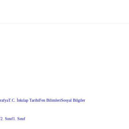
rafya
T.C. İnkılap Tarihi
Fen Bilimleri
Sosyal Bilgiler
f
2. Sınıf
1. Sınıf