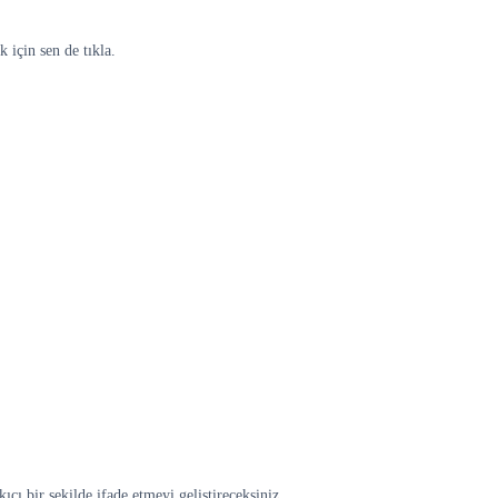
 için sen de tıkla.
cı bir şekilde ifade etmeyi geliştireceksiniz..