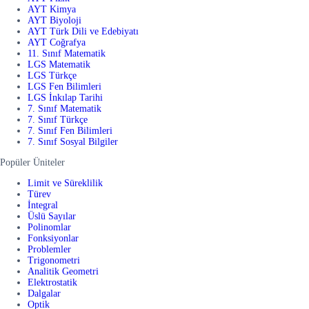
AYT Kimya
AYT Biyoloji
AYT Türk Dili ve Edebiyatı
AYT Coğrafya
11. Sınıf Matematik
LGS Matematik
LGS Türkçe
LGS Fen Bilimleri
LGS İnkılap Tarihi
7. Sınıf Matematik
7. Sınıf Türkçe
7. Sınıf Fen Bilimleri
7. Sınıf Sosyal Bilgiler
Popüler Üniteler
Limit ve Süreklilik
Türev
İntegral
Üslü Sayılar
Polinomlar
Fonksiyonlar
Problemler
Trigonometri
Analitik Geometri
Elektrostatik
Dalgalar
Optik