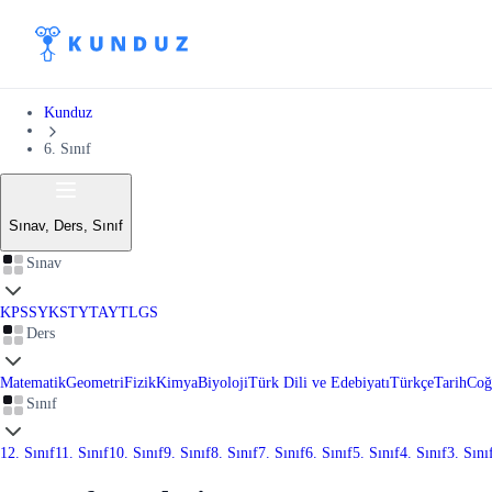
Kunduz
6. Sınıf
Sınav, Ders, Sınıf
Sınav
KPSS
YKS
TYT
AYT
LGS
Ders
Matematik
Geometri
Fizik
Kimya
Biyoloji
Türk Dili ve Edebiyatı
Türkçe
Tarih
Coğ
Sınıf
12. Sınıf
11. Sınıf
10. Sınıf
9. Sınıf
8. Sınıf
7. Sınıf
6. Sınıf
5. Sınıf
4. Sınıf
3. Sını