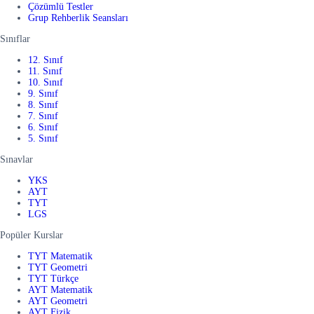
Çözümlü Testler
Grup Rehberlik Seansları
Sınıflar
12. Sınıf
11. Sınıf
10. Sınıf
9. Sınıf
8. Sınıf
7. Sınıf
6. Sınıf
5. Sınıf
Sınavlar
YKS
AYT
TYT
LGS
Popüler Kurslar
TYT Matematik
TYT Geometri
TYT Türkçe
AYT Matematik
AYT Geometri
AYT Fizik