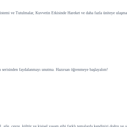
Sistemi ve Tutulmalar, Kuvvetin Etkisinde Hareket ve daha fazla üniteye ulaşmak
ım serisinden faydalanmayı unutma. Hazırsan öğrenmeye başlayalım!
aile, çevre, kültür ve kişisel yaşam gibi farklı temalarda kendinizi doğru ve akı