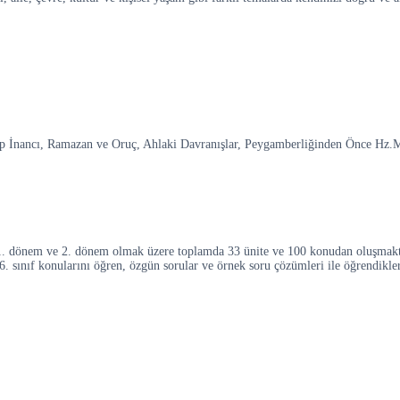
itap İnancı, Ramazan ve Oruç, Ahlaki Davranışlar, Peygamberliğinden Önce Hz
iz 1. dönem ve 2. dönem olmak üzere toplamda 33 ünite ve 100 konudan oluşmak
6. sınıf konularını öğren, özgün sorular ve örnek soru çözümleri ile öğrendikleri