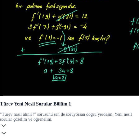
Türev Yeni Nesil Sorular Bölüm 1
"Türev nasıl alınır?" sorusunu sen de soruyorsan doğru yerdesin. Yeni nesil
sorular çözelim ve öğrenelim.