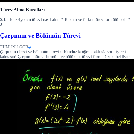
Türev Alma Kuralları
Sabit fonksiyonun türevi nasıl alınır? Toplam ve farkın türev formülü nedir?
3
Çarpımın ve Bölümün Türevi
TÜMÜNÜ GÖR
Çarpımın türevi ve bölümün türevini Kunduz'la öğren, aklında soru işareti
kalmasın! Çarpımın türevi formülü ve bölümün türevi formülü seni bekliyor.