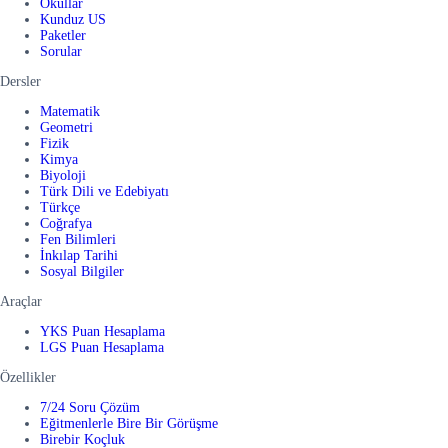
Okullar
Kunduz US
Paketler
Sorular
Dersler
Matematik
Geometri
Fizik
Kimya
Biyoloji
Türk Dili ve Edebiyatı
Türkçe
Coğrafya
Fen Bilimleri
İnkılap Tarihi
Sosyal Bilgiler
Araçlar
YKS Puan Hesaplama
LGS Puan Hesaplama
Özellikler
7/24 Soru Çözüm
Eğitmenlerle Bire Bir Görüşme
Birebir Koçluk