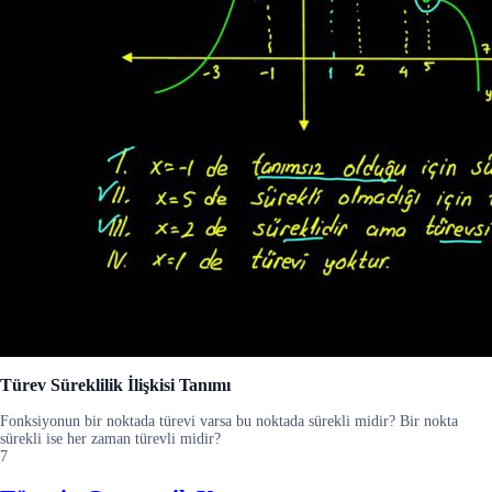
Türev Süreklilik İlişkisi Tanımı
Fonksiyonun bir noktada türevi varsa bu noktada sürekli midir? Bir nokta
sürekli ise her zaman türevli midir?
7