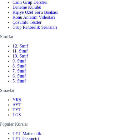
Canlı Grup Dersleri
Deneme Kulübü
Kişiye Özel Soru Bankası
Konu Anlatım Videoları
Çözümlü Testler
Grup Rehberlik Seansları
Sınıflar
12. Sınıf
11. Sınıf
10. Sınıf
9. Sınıf
8. Sınıf
7. Sınıf
6. Sınıf
5. Sınıf
Sınavlar
YKS
AYT
TYT
LGS
Popüler Kurslar
TYT Matematik
TYT Geometri