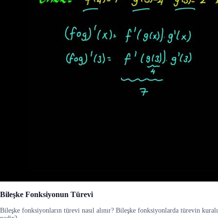
Bileşke Fonksiyonun Türevi
Bileşke fonksiyonların türevi nasıl alınır? Bileşke fonksiyonlarda türevin kuralı