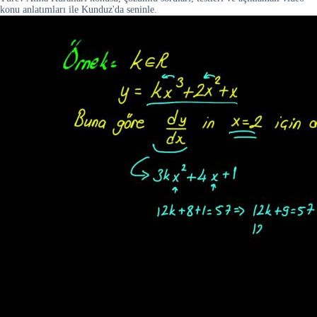
konu anlatımları ile Kunduz'da seninle.