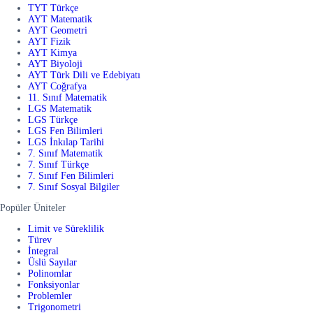
TYT Türkçe
AYT Matematik
AYT Geometri
AYT Fizik
AYT Kimya
AYT Biyoloji
AYT Türk Dili ve Edebiyatı
AYT Coğrafya
11. Sınıf Matematik
LGS Matematik
LGS Türkçe
LGS Fen Bilimleri
LGS İnkılap Tarihi
7. Sınıf Matematik
7. Sınıf Türkçe
7. Sınıf Fen Bilimleri
7. Sınıf Sosyal Bilgiler
Popüler Üniteler
Limit ve Süreklilik
Türev
İntegral
Üslü Sayılar
Polinomlar
Fonksiyonlar
Problemler
Trigonometri