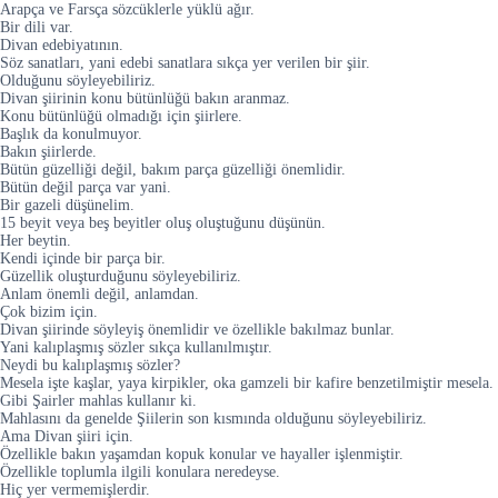
Arapça ve Farsça sözcüklerle yüklü ağır.
Bir dili var.
Divan edebiyatının.
Söz sanatları, yani edebi sanatlara sıkça yer verilen bir şiir.
Olduğunu söyleyebiliriz.
Divan şiirinin konu bütünlüğü bakın aranmaz.
Konu bütünlüğü olmadığı için şiirlere.
Başlık da konulmuyor.
Bakın şiirlerde.
Bütün güzelliği değil, bakım parça güzelliği önemlidir.
Bütün değil parça var yani.
Bir gazeli düşünelim.
15 beyit veya beş beyitler oluş oluştuğunu düşünün.
Her beytin.
Kendi içinde bir parça bir.
Güzellik oluşturduğunu söyleyebiliriz.
Anlam önemli değil, anlamdan.
Çok bizim için.
Divan şiirinde söyleyiş önemlidir ve özellikle bakılmaz bunlar.
Yani kalıplaşmış sözler sıkça kullanılmıştır.
Neydi bu kalıplaşmış sözler?
Mesela işte kaşlar, yaya kirpikler, oka gamzeli bir kafire benzetilmiştir mesela.
Gibi Şairler mahlas kullanır ki.
Mahlasını da genelde Şiilerin son kısmında olduğunu söyleyebiliriz.
Ama Divan şiiri için.
Özellikle bakın yaşamdan kopuk konular ve hayaller işlenmiştir.
Özellikle toplumla ilgili konulara neredeyse.
Hiç yer vermemişlerdir.