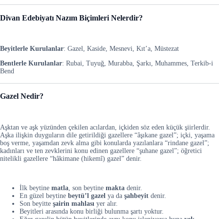
Divan Edebiyatı Nazım Biçimleri Nelerdir?
Beyitlerle Kurulanlar
: Gazel, Kaside, Mesnevi, Kıt’a, Müstezat
Bentlerle Kurulanlar
: Rubai, Tuyuğ, Murabba, Şarkı, Muhammes, Terkib-i
Bend
Gazel Nedir?
Aşktan ve aşk yüzünden çekilen acılardan, içkiden söz eden küçük şiirlerdir.
Aşka ilişkin duyguların dile getirildiği gazellere “âşıkane gazel”; içki, yaşama
boş verme, yaşamdan zevk alma gibi konularda yazılanlara “rindane gazel”;
kadınları ve ten zevklerini konu edinen gazellere “şuhane gazel”; öğretici
nitelikli gazellere “hâkimane (hikemî) gazel” denir.
İlk beytine
matla
, son beytine
makta
denir.
En güzel beytine
beytü’l gazel
ya da
şahbeyit
denir.
Son beyitte
şairin mahlası
yer alır.
Beyitleri arasında konu birliği bulunma şartı yoktur.