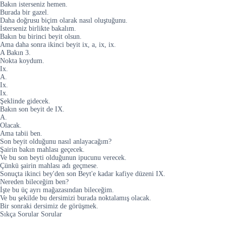
Bakın isterseniz hemen.
Burada bir gazel.
Daha doğrusu biçim olarak nasıl oluştuğunu.
İsterseniz birlikte bakalım.
Bakın bu birinci beyit olsun.
Ama daha sonra ikinci beyit ix, a, ix, ix.
A Bakın 3.
Nokta koydum.
Ix.
A.
Ix.
Ix.
Şeklinde gidecek.
Bakın son beyit de IX.
A.
Olacak.
Ama tabii ben.
Son beyit olduğunu nasıl anlayacağım?
Şairin bakın mahlası geçecek.
Ve bu son beyti olduğunun ipucunu verecek.
Çünkü şairin mahlası adı geçmese.
Sonuçta ikinci bey'den son Beyt'e kadar kafiye düzeni IX.
Nereden bileceğim ben?
İşte bu üç ayrı mağazasından bileceğim.
Ve bu şekilde bu dersimizi burada noktalamış olacak.
Bir sonraki dersimiz de görüşmek.
Sıkça Sorular Sorular