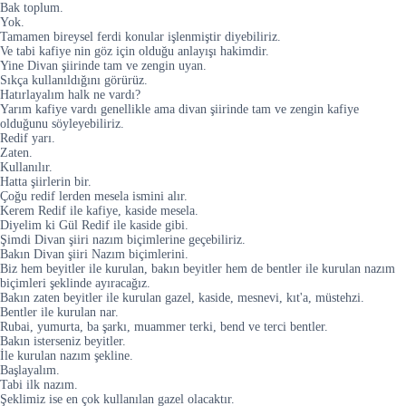
Bak toplum.
Yok.
Tamamen bireysel ferdi konular işlenmiştir diyebiliriz.
Ve tabi kafiye nin göz için olduğu anlayışı hakimdir.
Yine Divan şiirinde tam ve zengin uyan.
Sıkça kullanıldığını görürüz.
Hatırlayalım halk ne vardı?
Yarım kafiye vardı genellikle ama divan şiirinde tam ve zengin kafiye
olduğunu söyleyebiliriz.
Redif yarı.
Zaten.
Kullanılır.
Hatta şiirlerin bir.
Çoğu redif lerden mesela ismini alır.
Kerem Redif ile kafiye, kaside mesela.
Diyelim ki Gül Redif ile kaside gibi.
Şimdi Divan şiiri nazım biçimlerine geçebiliriz.
Bakın Divan şiiri Nazım biçimlerini.
Biz hem beyitler ile kurulan, bakın beyitler hem de bentler ile kurulan nazım
biçimleri şeklinde ayıracağız.
Bakın zaten beyitler ile kurulan gazel, kaside, mesnevi, kıt'a, müstehzi.
Bentler ile kurulan nar.
Rubai, yumurta, ba şarkı, muammer terki, bend ve terci bentler.
Bakın isterseniz beyitler.
İle kurulan nazım şekline.
Başlayalım.
Tabi ilk nazım.
Şeklimiz ise en çok kullanılan gazel olacaktır.