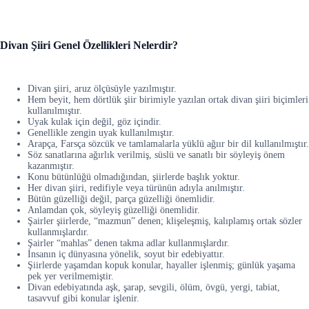
Divan Şiiri Genel Özellikleri Nelerdir?
Divan şiiri, aruz ölçüsüyle yazılmıştır.
Hem beyit, hem dörtlük şiir birimiyle yazılan ortak divan şiiri biçimleri
kullanılmıştır.
Uyak kulak için değil, göz içindir.
Genellikle zengin uyak kullanılmıştır.
Arapça, Farsça sözcük ve tamlamalarla yüklü ağıır bir dil kullanılmıştır.
Söz sanatlarına ağırlık verilmiş, süslü ve sanatlı bir söyleyiş önem
kazanmıştır.
Konu bütünlüğü olmadığından, şiirlerde başlık yoktur.
Her divan şiiri, redifiyle veya türünün adıyla anılmıştır.
Bütün güzelliği değil, parça güzelliği önemlidir.
Anlamdan çok, söyleyiş güzelliği önemlidir.
Şairler şiirlerde, “mazmun” denen; klişeleşmiş, kalıplamış ortak sözler
kullanmışlardır.
Şairler “mahlas” denen takma adlar kullanmışlardır.
İnsanın iç dünyasına yönelik, soyut bir edebiyattır.
Şiirlerde yaşamdan kopuk konular, hayaller işlenmiş; günlük yaşama
pek yer verilmemiştir.
Divan edebiyatında aşk, şarap, sevgili, ölüm, övgü, yergi, tabiat,
tasavvuf gibi konular işlenir.