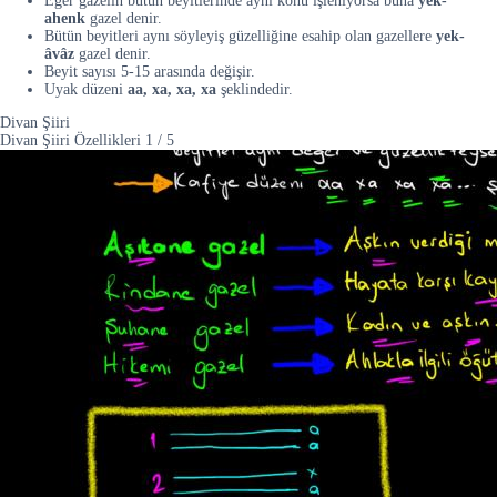
Eğer gazelin bütün beyitlerinde aynı konu işleniyorsa buna
yek-
ahenk
gazel denir.
Bütün beyitleri aynı söyleyiş güzelliğine esahip olan gazellere
yek-
âvâz
gazel denir.
Beyit sayısı 5-15 arasında değişir.
Uyak düzeni
aa, xa, xa, xa
şeklindedir.
Divan Şiiri
Divan Şiiri Özellikleri
1
/
5