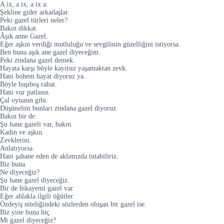
A ix, a ix, a ix a.
Şekline gider arkadaşlar.
Peki gazel türleri neler?
Bakın dikkat.
Âşık anne Gazel.
Eğer aşkın verdiği mutluluğu ve sevgilinin güzelliğini istiyorsa.
Ben buna aşık ane gazel diyeceğim.
Peki zindana gazel demek.
Hayata karşı böyle kayıtsız yaşamaktan zevk.
Hani bohem hayat diyoruz ya.
Böyle başıboş rahat.
Hani vur patlasın.
Çal oynasın gibi.
Düşünelim bunları zindana gazel diyoruz.
Bakın bir de.
Şu hane gazeli var, bakın.
Kadın ve aşkın.
Zevklerini.
Anlatıyorsa.
Hani şahane eden de aklımızda tutabiliriz.
Biz buna.
Ne diyeceğiz?
Şu hane gazel diyeceğiz.
Bir de hikayemi gazel var.
Eğer ahlakla ilgili öğütler.
Özdeyiş niteliğindeki sözlerden oluşan bir gazel ise.
Biz yine buna hiç.
Mi gazel diyeceğiz?