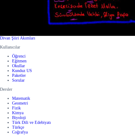
Divan Şiiri Akımları
Kullanıcılar
Öğrenci
Eğitmen
Okullar
Kunduz US
Paketler
Sorular
Dersler
Matematik
Geometri
Fizik
Kimya
Biyoloji
Türk Dili ve Edebiyatı
Türkçe
Coğrafya