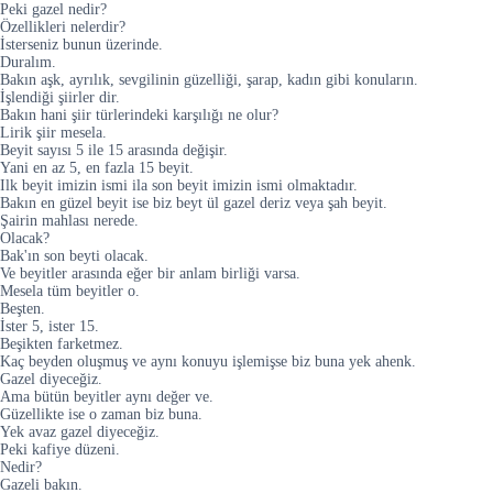
Peki gazel nedir?
Özellikleri nelerdir?
İsterseniz bunun üzerinde.
Duralım.
Bakın aşk, ayrılık, sevgilinin güzelliği, şarap, kadın gibi konuların.
İşlendiği şiirler dir.
Bakın hani şiir türlerindeki karşılığı ne olur?
Lirik şiir mesela.
Beyit sayısı 5 ile 15 arasında değişir.
Yani en az 5, en fazla 15 beyit.
Ilk beyit imizin ismi ila son beyit imizin ismi olmaktadır.
Bakın en güzel beyit ise biz beyt ül gazel deriz veya şah beyit.
Şairin mahlası nerede.
Olacak?
Bak'ın son beyti olacak.
Ve beyitler arasında eğer bir anlam birliği varsa.
Mesela tüm beyitler o.
Beşten.
İster 5, ister 15.
Beşikten farketmez.
Kaç beyden oluşmuş ve aynı konuyu işlemişse biz buna yek ahenk.
Gazel diyeceğiz.
Ama bütün beyitler aynı değer ve.
Güzellikte ise o zaman biz buna.
Yek avaz gazel diyeceğiz.
Peki kafiye düzeni.
Nedir?
Gazeli bakın.