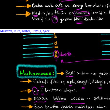
Müstezat, Kıta, Rubai, Tuyuğ, Şarkı