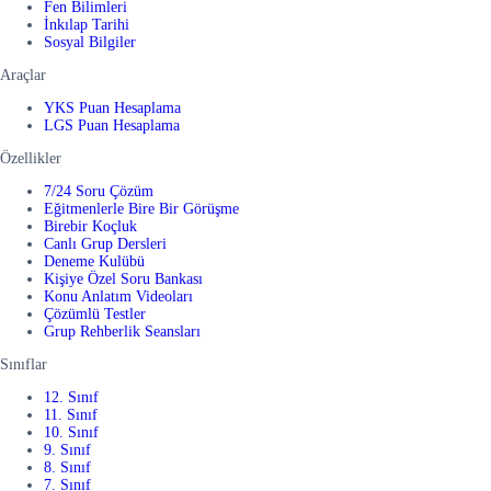
Fen Bilimleri
İnkılap Tarihi
Sosyal Bilgiler
Araçlar
YKS Puan Hesaplama
LGS Puan Hesaplama
Özellikler
7/24 Soru Çözüm
Eğitmenlerle Bire Bir Görüşme
Birebir Koçluk
Canlı Grup Dersleri
Deneme Kulübü
Kişiye Özel Soru Bankası
Konu Anlatım Videoları
Çözümlü Testler
Grup Rehberlik Seansları
Sınıflar
12. Sınıf
11. Sınıf
10. Sınıf
9. Sınıf
8. Sınıf
7. Sınıf