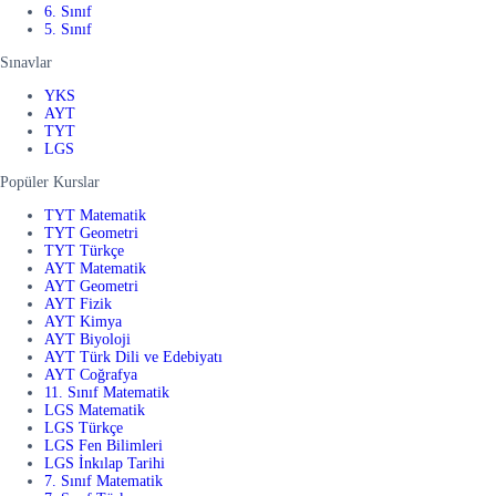
6. Sınıf
5. Sınıf
Sınavlar
YKS
AYT
TYT
LGS
Popüler Kurslar
TYT Matematik
TYT Geometri
TYT Türkçe
AYT Matematik
AYT Geometri
AYT Fizik
AYT Kimya
AYT Biyoloji
AYT Türk Dili ve Edebiyatı
AYT Coğrafya
11. Sınıf Matematik
LGS Matematik
LGS Türkçe
LGS Fen Bilimleri
LGS İnkılap Tarihi
7. Sınıf Matematik