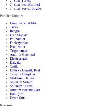
7. Sınıf Türkçe
7. Sınıf Fen Bilimleri
7. Sınıf Sosyal Bilgiler
Popüler Üniteler
Limit ve Süreklilik
Türev
İntegral
Üslü Sayılar
Polinomlar
Fonksiyonlar
Problemler
Trigonometri
Analitik Geometri
Elektrostatik
Dalgalar
Optik
DNA ve Genetik Kod
Organik Bileşikler
Maddenin Halleri
Sindirim Sistemi
Solunum Sistemi
Anlatım Bozuklukları
Halk Şiiri
Divan Şiiri
Kurumsal