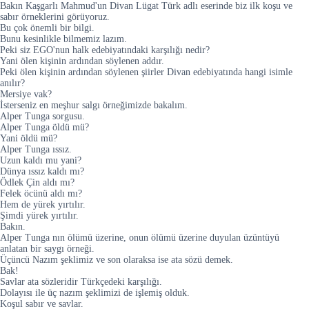
Bakın Kaşgarlı Mahmud'un Divan Lügat Türk adlı eserinde biz ilk koşu ve
sabır örneklerini görüyoruz.
Bu çok önemli bir bilgi.
Bunu kesinlikle bilmemiz lazım.
Peki siz EGO'nun halk edebiyatındaki karşılığı nedir?
Yani ölen kişinin ardından söylenen addır.
Peki ölen kişinin ardından söylenen şiirler Divan edebiyatında hangi isimle
anılır?
Mersiye vak?
İsterseniz en meşhur salgı örneğimizde bakalım.
Alper Tunga sorgusu.
Alper Tunga öldü mü?
Yani öldü mü?
Alper Tunga ıssız.
Uzun kaldı mu yani?
Dünya ıssız kaldı mı?
Ödlek Çin aldı mı?
Felek öcünü aldı mı?
Hem de yürek yırtılır.
Şimdi yürek yırtılır.
Bakın.
Alper Tunga nın ölümü üzerine, onun ölümü üzerine duyulan üzüntüyü
anlatan bir saygı örneği.
Üçüncü Nazım şeklimiz ve son olaraksa ise ata sözü demek.
Bak!
Savlar ata sözleridir Türkçedeki karşılığı.
Dolayısı ile üç nazım şeklimizi de işlemiş olduk.
Koşul sabır ve savlar.