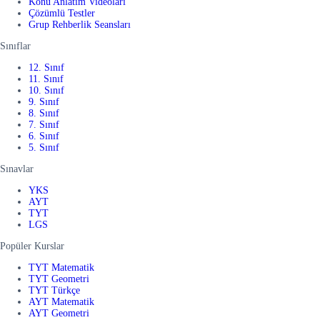
Konu Anlatım Videoları
Çözümlü Testler
Grup Rehberlik Seansları
Sınıflar
12. Sınıf
11. Sınıf
10. Sınıf
9. Sınıf
8. Sınıf
7. Sınıf
6. Sınıf
5. Sınıf
Sınavlar
YKS
AYT
TYT
LGS
Popüler Kurslar
TYT Matematik
TYT Geometri
TYT Türkçe
AYT Matematik
AYT Geometri