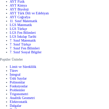
AYT Fizik
AYT Kimya
AYT Biyoloji
AYT Türk Dili ve Edebiyatı
AYT Coğrafya
11. Sınıf Matematik
LGS Matematik
LGS Türkçe
LGS Fen Bilimleri
LGS İnkılap Tarihi
7. Sınıf Matematik
7. Sınıf Türkçe
7. Sınıf Fen Bilimleri
7. Sınıf Sosyal Bilgiler
Popüler Üniteler
Limit ve Süreklilik
Türev
İntegral
Üslü Sayılar
Polinomlar
Fonksiyonlar
Problemler
Trigonometri
Analitik Geometri
Elektrostatik
Dalgalar