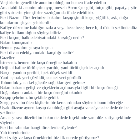
Ve şiirlerin genellikle anonim olduğunu hemen ifade edelim.
Ama tabii ki anonim olmayıp, mesela Asrın Çur gibi, tutçu gibi, papatya, şiir
gibi şairlerin yine şiirler yazdığını da ifade edebiliriz.
Peki Nazım Türk lerimize bakalım koşup şimdi koşu, yiğitlik, aşk, doğa
konularını işleyen şehirlerdir.
Kafiye düzenine baktığımızda a veya hece hece, hece b, d d'de b şeklinde düz
kafiye kullanıldığını söyleyebiliriz.
Peki koşun, halk edebiyatındaki karşılığı nedir?
Bakın konuşmadır.
Hemen yazalım şuraya koşma.
Peki divan edebiyatındaki karşılığı nedir?
Gazeller.
İsterseniz hemen bir koşu örneğine bakalım.
Orijinal haline türlü çiçek yarıldı, yani türlü çiçekler açıldı.
Barçın yandım gerildi, ipek döşek serildi.
Yani uçmak yeri çözüldü, cennet yeri görüldü.
Tohumluk yana kel güçsüz soğuklar geri gelmez.
Bakın baharın gelişi ve çiçeklerin açılmasıyla ilgili bir koşu örneği.
Doğa olayını anlatan bir koşu örneğini okuduk.
Koşup şehrimiz bu şekilde geldik.
Sorguya sa bu ölen kişilerin bir kere ardından söylenir bunu bileceğiz.
Uyak düzene aynen koşup da olduğu gibi ayağa ve cc'ye cebe dede de be
şeklinde.
Aman şurayı düzeltelim bakın de dede b şeklinde yani düz kafiye şeklinde
söylenir.
Peki bu sabunlar hangi törenlerde söylenir?
Yuh törenlerinde.
Peki salgı ve koşu örneklerini biz ilk nerede görüyoruz?