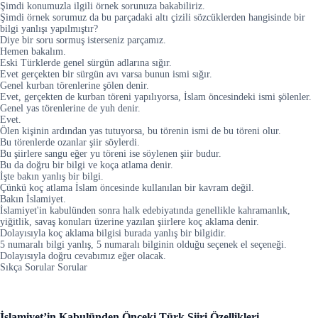
Şimdi konumuzla ilgili örnek sorunuza bakabiliriz.
Şimdi örnek sorumuz da bu parçadaki altı çizili sözcüklerden hangisinde bir
bilgi yanlışı yapılmıştır?
Diye bir soru sormuş isterseniz parçamız.
Hemen bakalım.
Eski Türklerde genel sürgün adlarına sığır.
Evet gerçekten bir sürgün avı varsa bunun ismi sığır.
Genel kurban törenlerine şölen denir.
Evet, gerçekten de kurban töreni yapılıyorsa, İslam öncesindeki ismi şölenler.
Genel yas törenlerine de yuh denir.
Evet.
Ölen kişinin ardından yas tutuyorsa, bu törenin ismi de bu töreni olur.
Bu törenlerde ozanlar şiir söylerdi.
Bu şiirlere sangu eğer yu töreni ise söylenen şiir budur.
Bu da doğru bir bilgi ve koça atlama denir.
İşte bakın yanlış bir bilgi.
Çünkü koç atlama İslam öncesinde kullanılan bir kavram değil.
Bakın İslamiyet.
İslamiyet'in kabulünden sonra halk edebiyatında genellikle kahramanlık,
yiğitlik, savaş konuları üzerine yazılan şiirlere koç aklama denir.
Dolayısıyla koç aklama bilgisi burada yanlış bir bilgidir.
5 numaralı bilgi yanlış, 5 numaralı bilginin olduğu seçenek el seçeneği.
Dolayısıyla doğru cevabımız eğer olacak.
Sıkça Sorular Sorular
İslamiyet’in Kabulünden Önceki Türk Şiiri Özellikleri