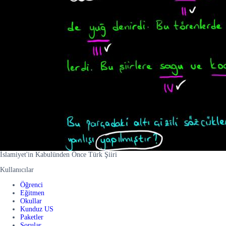
İslamiyet'in Kabulünden Önce Türk Şiiri
Kullanıcılar
Öğrenci
Eğitmen
Okullar
Kunduz US
Paketler
Sorular