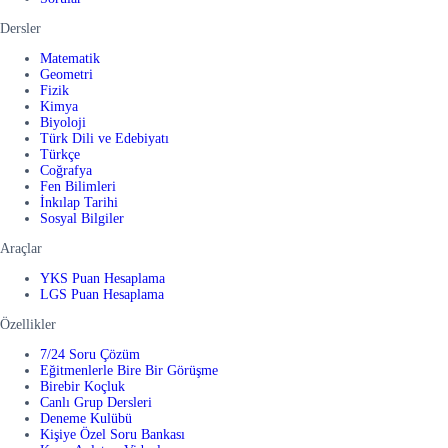
Dersler
Matematik
Geometri
Fizik
Kimya
Biyoloji
Türk Dili ve Edebiyatı
Türkçe
Coğrafya
Fen Bilimleri
İnkılap Tarihi
Sosyal Bilgiler
Araçlar
YKS Puan Hesaplama
LGS Puan Hesaplama
Özellikler
7/24 Soru Çözüm
Eğitmenlerle Bire Bir Görüşme
Birebir Koçluk
Canlı Grup Dersleri
Deneme Kulübü
Kişiye Özel Soru Bankası