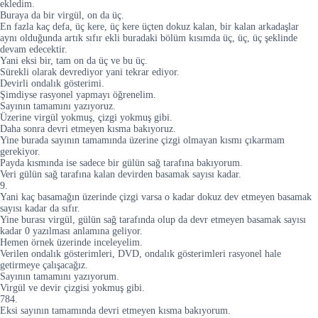
ekledim.
Buraya da bir virgül, on da üç.
En fazla kaç defa, üç kere, üç kere üçten dokuz kalan, bir kalan arkadaşlar
aynı olduğunda artık sıfır ekli buradaki bölüm kısımda üç, üç, üç şeklinde
devam edecektir.
Yani eksi bir, tam on da üç ve bu üç.
Sürekli olarak devrediyor yani tekrar ediyor.
Devirli ondalık gösterimi.
Şimdiyse rasyonel yapmayı öğrenelim.
Sayının tamamını yazıyoruz.
Üzerine virgül yokmuş, çizgi yokmuş gibi.
Daha sonra devri etmeyen kısma bakıyoruz.
Yine burada sayının tamamında üzerine çizgi olmayan kısmı çıkarmam
gerekiyor.
Payda kısmında ise sadece bir gülün sağ tarafına bakıyorum.
Veri gülün sağ tarafına kalan devirden basamak sayısı kadar.
9.
Yani kaç basamağın üzerinde çizgi varsa o kadar dokuz dev etmeyen basamak
sayısı kadar da sıfır.
Yine burası virgül, gülün sağ tarafında olup da devr etmeyen basamak sayısı
kadar 0 yazılması anlamına geliyor.
Hemen örnek üzerinde inceleyelim.
Verilen ondalık gösterimleri, DVD, ondalık gösterimleri rasyonel hale
getirmeye çalışacağız.
Sayının tamamını yazıyorum.
Virgül ve devir çizgisi yokmuş gibi.
784.
Eksi sayının tamamında devri etmeyen kısma bakıyorum.