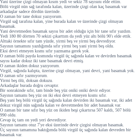
Yani üzerine çizgi olmayan kısım yedi ve sekiz 78 sayısını elde ettim.
Bölü virgül nün sağ tarafında kalan, üzerinde çizgi olan kaç basamak var
arkadaşlar sadece dördün üzerinde.
O zaman bir tane dokuz yazıyorum.
Virgül sağ tarafına kalan, yine burada kalan ve üzerinde çizgi olmayan
basamak.
Yani devretmeden basamak sayısı bir adet olduğu için bir tane sıfır yazdım.
Yedi 180 80 dörtten 70 sekizi çıkarttım da yedi yüz altı bölü 90'ı elde ettik.
Alttaki örnekte sıfır tam yüzde, yirmi beş ve yirmi beş devrediyor.
Sayının tamamını yazdığımda sıfır yirmi beş yani yirmi beş oldu.
Eksi devri etmeyen kısmı sıfır yazmama gerek yok.
O zaman bölü payda kısmında virgül üç sağında kalan ve devirden basamak
sayısı kadar dokuz iki tane basamak devri etmiş.
O zaman ikiden dokuz yazıyorum.
Virgül, sağında kalıpta, üzerine çizgi olmayan, yani devri, yani basamak yok.
O zaman sıfır yazmıyorum.
Yirmi beş ölü, doksan dokuzu.
Arkadaşlar burada doğru cevaptır.
Bir sonrakinde sıfır, tam binde beş yüz oniki oniki devir ediyor.
Sayının tamamı beş yüz on iki eksi devri etmeyen kısmı sıfır.
Beş yani beş bölü virgül üç sağında kalan devirden iki basamak var, iki adet
dokuz virgül nün sağında kalan ve devretmeden bir adet basamak var.
O zaman bir tane sıfır beş yüz on ikiden beşi çıkartırsa 507 kaldı, 507 bölü
990 oldu.
Cevap üç tam on yedi yeri devrediyor.
Sayının tamamı otuz 7'ye eksi üzerinde devir çizgisi olmayan basamak.
Üç sayının tamamına baktığımda bölü virgül üç sağında kalan devreden bir
basamak var.