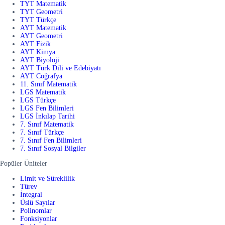
TYT Matematik
TYT Geometri
TYT Türkçe
AYT Matematik
AYT Geometri
AYT Fizik
AYT Kimya
AYT Biyoloji
AYT Türk Dili ve Edebiyatı
AYT Coğrafya
11. Sınıf Matematik
LGS Matematik
LGS Türkçe
LGS Fen Bilimleri
LGS İnkılap Tarihi
7. Sınıf Matematik
7. Sınıf Türkçe
7. Sınıf Fen Bilimleri
7. Sınıf Sosyal Bilgiler
Popüler Üniteler
Limit ve Süreklilik
Türev
İntegral
Üslü Sayılar
Polinomlar
Fonksiyonlar