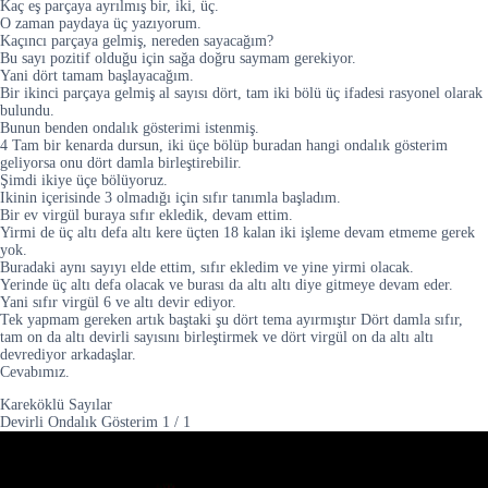
Kaç eş parçaya ayrılmış bir, iki, üç.
O zaman paydaya üç yazıyorum.
Kaçıncı parçaya gelmiş, nereden sayacağım?
Bu sayı pozitif olduğu için sağa doğru saymam gerekiyor.
Yani dört tamam başlayacağım.
Bir ikinci parçaya gelmiş al sayısı dört, tam iki bölü üç ifadesi rasyonel olarak
bulundu.
Bunun benden ondalık gösterimi istenmiş.
4 Tam bir kenarda dursun, iki üçe bölüp buradan hangi ondalık gösterim
geliyorsa onu dört damla birleştirebilir.
Şimdi ikiye üçe bölüyoruz.
Ikinin içerisinde 3 olmadığı için sıfır tanımla başladım.
Bir ev virgül buraya sıfır ekledik, devam ettim.
Yirmi de üç altı defa altı kere üçten 18 kalan iki işleme devam etmeme gerek
yok.
Buradaki aynı sayıyı elde ettim, sıfır ekledim ve yine yirmi olacak.
Yerinde üç altı defa olacak ve burası da altı altı diye gitmeye devam eder.
Yani sıfır virgül 6 ve altı devir ediyor.
Tek yapmam gereken artık baştaki şu dört tema ayırmıştır Dört damla sıfır,
tam on da altı devirli sayısını birleştirmek ve dört virgül on da altı altı
devrediyor arkadaşlar.
Cevabımız.
Kareköklü Sayılar
Devirli Ondalık Gösterim
1
/
1