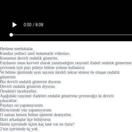
Herkese merhabalar.
Kunduz yedinci sınıf matematik videoları.
Konumuz devirli ondalık gösterim.
Faydasını onun kuvveti olarak yazamadığım rasyonel ifadeli ondalık gösterime
çevirmek için payı pideye bölme yolunu kullanırız.
Ve bölme işleminde aynı sayının sürekli tekrar etmesi ile oluşan ondalık
gösterimi.
Biz devirli ondalık gösterim diyoruz.
Devirli ondalık gösterim diyoruz.
Örnekleri inceleyelim.
Aşağıdaki rasyonel ifadeleri ondalık gösterime çevireceğiz ki devirli
çıkacaklar.
Paydayı on yapamıyorum.
Birincisinde yüz yapamıyorum.
O zaman hemen bölme işlemini deneyelim.
Ikiyi arkadaşlar üçe bölüyoruz.
Ikinin içerisinde üçten kaç tane var en fazla?
2'nin içerisinde üç yok.