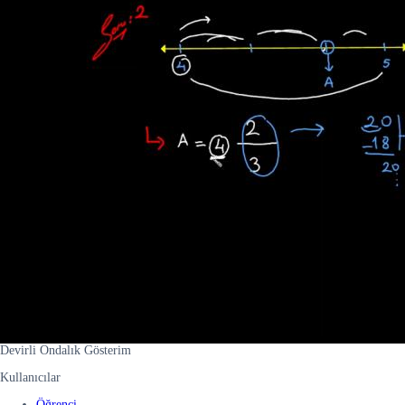
Devirli Ondalık Gösterim
Kullanıcılar
Öğrenci