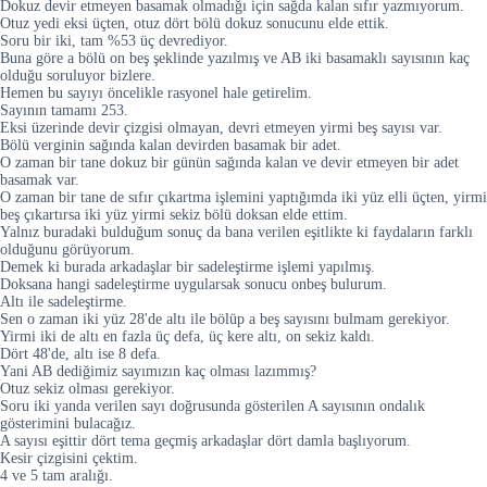
Dokuz devir etmeyen basamak olmadığı için sağda kalan sıfır yazmıyorum.
Otuz yedi eksi üçten, otuz dört bölü dokuz sonucunu elde ettik.
Soru bir iki, tam %53 üç devrediyor.
Buna göre a bölü on beş şeklinde yazılmış ve AB iki basamaklı sayısının kaç
olduğu soruluyor bizlere.
Hemen bu sayıyı öncelikle rasyonel hale getirelim.
Sayının tamamı 253.
Eksi üzerinde devir çizgisi olmayan, devri etmeyen yirmi beş sayısı var.
Bölü verginin sağında kalan devirden basamak bir adet.
O zaman bir tane dokuz bir günün sağında kalan ve devir etmeyen bir adet
basamak var.
O zaman bir tane de sıfır çıkartma işlemini yaptığımda iki yüz elli üçten, yirmi
beş çıkartırsa iki yüz yirmi sekiz bölü doksan elde ettim.
Yalnız buradaki bulduğum sonuç da bana verilen eşitlikte ki faydaların farklı
olduğunu görüyorum.
Demek ki burada arkadaşlar bir sadeleştirme işlemi yapılmış.
Doksana hangi sadeleştirme uygularsak sonucu onbeş bulurum.
Altı ile sadeleştirme.
Sen o zaman iki yüz 28'de altı ile bölüp a beş sayısını bulmam gerekiyor.
Yirmi iki de altı en fazla üç defa, üç kere altı, on sekiz kaldı.
Dört 48'de, altı ise 8 defa.
Yani AB dediğimiz sayımızın kaç olması lazımmış?
Otuz sekiz olması gerekiyor.
Soru iki yanda verilen sayı doğrusunda gösterilen A sayısının ondalık
gösterimini bulacağız.
A sayısı eşittir dört tema geçmiş arkadaşlar dört damla başlıyorum.
Kesir çizgisini çektim.
4 ve 5 tam aralığı.