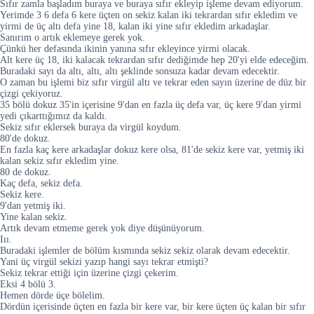
Sıfır zamla başladım buraya ve buraya sıfır ekleyip işleme devam ediyorum.
Yerimde 3 6 defa 6 kere üçten on sekiz kalan iki tekrardan sıfır ekledim ve
yirmi de üç altı defa yine 18, kalan iki yine sıfır ekledim arkadaşlar.
Sanırım o artık eklemeye gerek yok.
Çünkü her defasında ikinin yanına sıfır ekleyince yirmi olacak.
Alt kere üç 18, iki kalacak tekrardan sıfır dediğimde hep 20'yi elde edeceğim.
Buradaki sayı da altı, altı, altı şeklinde sonsuza kadar devam edecektir.
O zaman bu işlemi biz sıfır virgül altı ve tekrar eden sayın üzerine de düz bir
çizgi çekiyoruz.
35 bölü dokuz 35'in içerisine 9'dan en fazla üç defa var, üç kere 9'dan yirmi
yedi çıkarttığımız da kaldı.
Sekiz sıfır eklersek buraya da virgül koydum.
80'de dokuz.
En fazla kaç kere arkadaşlar dokuz kere olsa, 81'de sekiz kere var, yetmiş iki
kalan sekiz sıfır ekledim yine.
80 de dokuz.
Kaç defa, sekiz defa.
Sekiz kere.
9'dan yetmiş iki.
Yine kalan sekiz.
Artık devam etmeme gerek yok diye düşünüyorum.
Iıı.
Buradaki işlemler de bölüm kısmında sekiz sekiz olarak devam edecektir.
Yani üç virgül sekizi yazıp hangi sayı tekrar etmişti?
Sekiz tekrar ettiği için üzerine çizgi çekerim.
Eksi 4 bölü 3.
Hemen dörde üçe bölelim.
Dördün içerisinde üçten en fazla bir kere var, bir kere üçten üç kalan bir sıfır