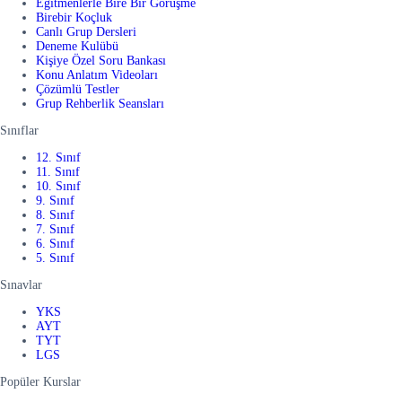
Eğitmenlerle Bire Bir Görüşme
Birebir Koçluk
Canlı Grup Dersleri
Deneme Kulübü
Kişiye Özel Soru Bankası
Konu Anlatım Videoları
Çözümlü Testler
Grup Rehberlik Seansları
Sınıflar
12. Sınıf
11. Sınıf
10. Sınıf
9. Sınıf
8. Sınıf
7. Sınıf
6. Sınıf
5. Sınıf
Sınavlar
YKS
AYT
TYT
LGS
Popüler Kurslar