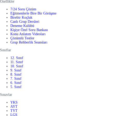
Özellikler
7/24 Soru Çözüm
Eğitmenlerle Bire Bir Görüşme
Birebir Koçluk
Canlı Grup Dersleri
Deneme Kulübü
Kişiye Özel Soru Bankası
Konu Anlatım Videoları
Çözümlü Testler
Grup Rehberlik Seansları
Sınıflar
12. Sınıf
11. Sınıf
10. Sınıf
9. Sınıf
8. Sınıf
7. Sınıf
6. Sınıf
5. Sınıf
Sınavlar
YKS
AYT
TYT
LGS