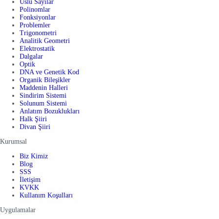
Üslü Sayılar
Polinomlar
Fonksiyonlar
Problemler
Trigonometri
Analitik Geometri
Elektrostatik
Dalgalar
Optik
DNA ve Genetik Kod
Organik Bileşikler
Maddenin Halleri
Sindirim Sistemi
Solunum Sistemi
Anlatım Bozuklukları
Halk Şiiri
Divan Şiiri
Kurumsal
Biz Kimiz
Blog
SSS
İletişim
KVKK
Kullanım Koşulları
Uygulamalar