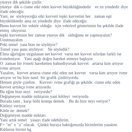
yüzeye dik şekilde çizilir.
yüzeye dik o cisme etki eden kuvvet büyüklüğündedir ve zıt yöndedir diye
ifade edeceğiz.
Yani, ne söyleyeceğiz etki kuvveti tepki kuvvetini her zaman eşit
büyüklüktedir ama zıt yöndedir diye ifade edeceğiz.
Bunu kuvvet bir vektör olduğu için vektörel gösterimini bu şekilde ifade
etmiş oluyoruz.
tepki kuvvetinin her zaman yüzeye dik olduğunu ne yapmayalım?
Unutmayalım.
Peki temel yasa bize ne söylüyor?
Temel yasa şunu söylüyor: Ne söyledik?
Elma ağırlığını uygulanan net kuvvet varsa net kuvvet sıfırdan farklı ise
ivmeleniyor. Yani aşağı doğru hareket etmeye başlıyor.
O zaman bir ivmeli hareketten bahsediyorsak kuvvet artarsa kim artıyor
ivme artıyor.
Yazalım, kuvvet artarsa cisme etki eden net kuvvet varsa kim artıyor ivme
artıyor ve bu bize nasıl bir grafik çizdiriyordu.
Hemen şöyle çizelim. Kuvvet- ivme grafiği şu şekilde: cisme etki eden
kuvvet arttıkça ivme artıyordu.
Bu eğim bize neyi veriyordu?
Değişmeyen madde miktarını yani kütleyi veriyordu.
Burada tanα , karşı bölü komşu demek. Bu da bize neyi veriyor?
Kütleyi veriyor.
Kütle ne demek?
Değişmeyen madde miktarı.
Yani artık temel yasayı ifade edebilirim.
F= "m" x "a" olacak. Çünkü buraya baktığımızda birimlerini yazalım.
Kütlenin birimi kg.