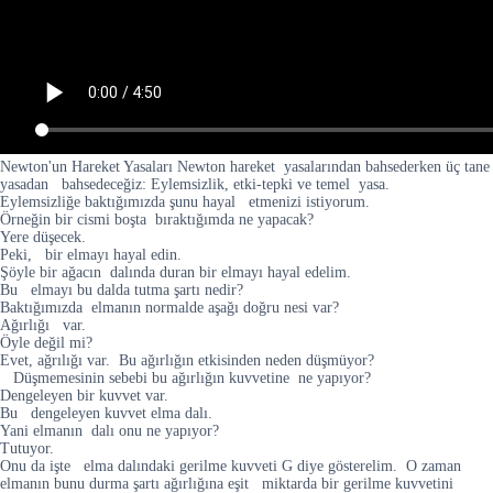
Newton'un Hareket Yasaları Newton hareket yasalarından bahsederken üç tane
yasadan bahsedeceğiz: Eylemsizlik, etki-tepki ve temel yasa.
Eylemsizliğe baktığımızda şunu hayal etmenizi istiyorum.
Örneğin bir cismi boşta bıraktığımda ne yapacak?
Yere düşecek.
Peki, bir elmayı hayal edin.
Şöyle bir ağacın dalında duran bir elmayı hayal edelim.
Bu elmayı bu dalda tutma şartı nedir?
Baktığımızda elmanın normalde aşağı doğru nesi var?
Ağırlığı var.
Öyle değil mi?
Evet, ağrılığı var. Bu ağırlığın etkisinden neden düşmüyor?
Düşmemesinin sebebi bu ağırlığın kuvvetine ne yapıyor?
Dengeleyen bir kuvvet var.
Bu dengeleyen kuvvet elma dalı.
Yani elmanın dalı onu ne yapıyor?
Tutuyor.
Onu da işte elma dalındaki gerilme kuvveti G diye gösterelim. O zaman
elmanın bunu durma şartı ağırlığına eşit miktarda bir gerilme kuvvetini