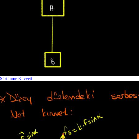
Sürtünme Kuvveti