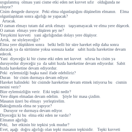
uygulanmış olması yani cisme etki eden net kuvvet sıfır olduğunda ne
oluyor?
Cisim dengede duruyor. Peki elma olgunlaştığını düşünelim elmanın. Elma
olgunlaştıktan sonra ağırlığı ne yapacak?
Artacak.
O zaman elmayı tutam dal artık elmayı taşıyamayacak ve elma yere düşecek.
O zaman elmayı yere düşüren şey ne?
Yerçekimi kuvveti yani ağırlığından dolayı yere düşüyor.
Artık, ne söyleyeceğiz?
Elma yere düştükten sonra belki belli bir süre hareket edip daha sonra
duracak ya da sürtünme yoksa sonsuza kadar sabit hızda hareketine devam
edecek.
Yani diyeceğiz ki bir cisme etki eden net kuvvet sıfırsa bu cisim ya
duruyordur diyeceğiz ya da sabit hızda hareketine devam ediyordur. Sabit
hızda hareketine devam ediyordur.
Peki eylemsizlği başka nasıl ifade edebiliriz?
Duran bir cisim durmaya devam ediyor.
Hareket halindeki bir cisimde hareketine devam etmek istiyorsa bu cismin
nesini verir?
Bize eylemsizliğin verir. Etki tepki nedir?
Yere düşen elmadan devam edelim. Şöyle bir masa çizdim.
Masanın üzeri bu elmayı yerleştirelim.
Baktığımızda elma ne yapıyor?
Duruyor ve durmaya devam ediyor.
Diyeceğiz ki bu elma etki eden ne vardır?
Elmanın ağırlığı.
Peki, her etkinin bir tepkisi yok mudur?
Evet, aşağı doğru ağırlığı olan tepki masanın tepkisidir. Tepki kuvveti