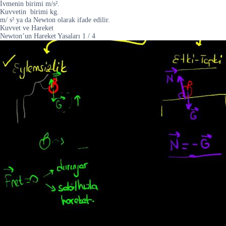
İvmenin birimi m/s².
Kuvvetin birimi kg.
m/ s² ya da Newton olarak ifade edilir.
Kuvvet ve Hareket
Newton’un Hareket Yasaları
1
/
4