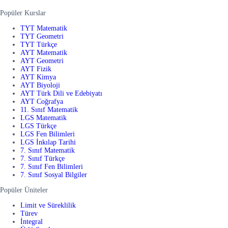
Popüler Kurslar
TYT Matematik
TYT Geometri
TYT Türkçe
AYT Matematik
AYT Geometri
AYT Fizik
AYT Kimya
AYT Biyoloji
AYT Türk Dili ve Edebiyatı
AYT Coğrafya
11. Sınıf Matematik
LGS Matematik
LGS Türkçe
LGS Fen Bilimleri
LGS İnkılap Tarihi
7. Sınıf Matematik
7. Sınıf Türkçe
7. Sınıf Fen Bilimleri
7. Sınıf Sosyal Bilgiler
Popüler Üniteler
Limit ve Süreklilik
Türev
İntegral