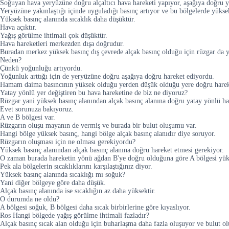
Soğuyan hava yeryüzüne doğru alçaltıcı hava hareketi yapıyor, aşağıya doğru y
Yeryüzüne yakınlaştığı içinde uyguladığı basınç artıyor ve bu bölgelerde yükse
Yüksek basınç alanında sıcaklık daha düşüktür.
Hava açıktır.
Yağış görülme ihtimali çok düşüktür.
Hava hareketleri merkezden dışa doğrudur.
Buradan merkez yüksek basınç dış çevrede alçak basınç olduğu için rüzgar da yü
Neden?
Çünkü yoğunluğu artıyordu.
Yoğunluk arttığı için de yeryüzüne doğru aşağıya doğru hareket ediyordu.
Hamam daima basıncının yüksek olduğu yerden düşük olduğu yere doğru harek
Yatay yönlü yer değiştiren bu hava hareketine de biz ne diyoruz?
Rüzgar yani yüksek basınç alanından alçak basınç alanına doğru yatay yönlü ha
Evet sorunuza bakıyoruz.
A ve B bölgesi var.
Rüzgarın oluşu mayanın de vermiş ve burada bir bulut oluşumu var.
Hangi bölge yüksek basınç, hangi bölge alçak basınç alanıdır diye soruyor.
Rüzgarın oluşması için ne olması gerekiyordu?
Yüksek basınç alanından alçak basınç alanına doğru hareket etmesi gerekiyor.
O zaman burada hareketin yönü ağdan B'ye doğru olduğuna göre A bölgesi yüksek
Pek ala bölgelerin sıcaklıklarını karşılaştığınız diyor.
Yüksek basınç alanında sıcaklığı mı soğuk?
Yani diğer bölgeye göre daha düşük.
Alçak basınç alanında ise sıcaklığın az daha yüksektir.
O durumda ne oldu?
A bölgesi soğuk, B bölgesi daha sıcak birbirlerine göre kıyaslıyor.
Ros Hangi bölgede yağış görülme ihtimali fazladır?
Alçak basınç sıcak alan olduğu için buharlaşma daha fazla oluşuyor ve bulut o