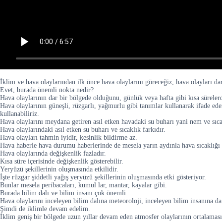
İklim ve hava olaylarından ilk önce hava olaylarını göreceğiz, hava olayları dar
Evet, burada önemli nokta nedir?
Hava olaylarının dar bir bölgede olduğunu, günlük veya hafta gibi kısa süreler
Hava olaylarının güneşli, rüzgarlı, yağmurlu gibi tanımlar kullanarak ifade ede
kullanabiliriz.
Hava olaylarını meydana getiren asıl etken havadaki su buharı yani nem ve sıcak
Hava olaylarındaki asıl etken su buharı ve sıcaklık farkıdır.
Hava olayları tahmin iyidir, kesinlik bildirme az.
Hava haberle hava durumu haberlerinde de mesela yarın aydınla hava sıcaklığı ta
Hava olaylarında değişkenlik fazladır.
Kısa süre içerisinde değişkenlik gösterebilir.
Yeryüzü şekillerinin oluşmasında etkilidir.
İşte rüzgar şiddetli yağış yeryüzü şekillerinin oluşmasında etki gösteriyor.
Bunlar mesela peribacaları, kumul lar, mantar, kayalar gibi.
Burada bilim dalı ve bilim insanı çok önemli.
Hava olaylarını inceleyen bilim dalına meteoroloji, inceleyen bilim insanına da
Şimdi de iklimle devam edelim.
İklim geniş bir bölgede uzun yıllar devam eden atmosfer olaylarının ortalaması