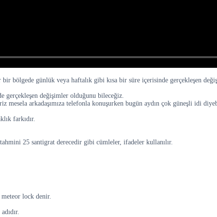
 bir bölgede günlük veya haftalık gibi kısa bir süre içerisinde gerçekleşen deği
de gerçekleşen değişimler olduğunu bileceğiz.
riz mesela arkadaşımıza telefonla konuşurken bugün aydın çok güneşli idi diyebi
lık farkıdır.
hmini 25 santigrat derecedir gibi cümleler, ifadeler kullanılır.
 meteor lock denir.
 adıdır.