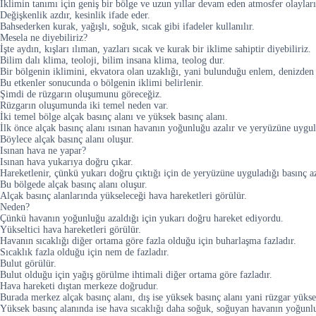
Iklimin tanımı için geniş bir bölge ve uzun yıllar devam eden atmosfer olayları
Değişkenlik azdır, kesinlik ifade eder.
Bahsederken kurak, yağışlı, soğuk, sıcak gibi ifadeler kullanılır.
Mesela ne diyebiliriz?
İşte aydın, kışları ılıman, yazları sıcak ve kurak bir iklime sahiptir diyebiliriz.
Bilim dalı klima, teoloji, bilim insana klima, teolog dur.
Bir bölgenin iklimini, ekvatora olan uzaklığı, yani bulunduğu enlem, denizden yü
Bu etkenler sonucunda o bölgenin iklimi belirlenir.
Şimdi de rüzgarın oluşumunu göreceğiz.
Rüzgarın oluşumunda iki temel neden var.
İki temel bölge alçak basınç alanı ve yüksek basınç alanı.
İlk önce alçak basınç alanı ısınan havanın yoğunluğu azalır ve yeryüzüne uygula
Böylece alçak basınç alanı oluşur.
Isınan hava ne yapar?
Isınan hava yukarıya doğru çıkar.
Hareketlenir, çünkü yukarı doğru çıktığı için de yeryüzüne uyguladığı basınç az
Bu bölgede alçak basınç alanı oluşur.
Alçak basınç alanlarında yükseleceği hava hareketleri görülür.
Neden?
Çünkü havanın yoğunluğu azaldığı için yukarı doğru hareket ediyordu.
Yükseltici hava hareketleri görülür.
Havanın sıcaklığı diğer ortama göre fazla olduğu için buharlaşma fazladır.
Sıcaklık fazla olduğu için nem de fazladır.
Bulut görülür.
Bulut olduğu için yağış görülme ihtimali diğer ortama göre fazladır.
Hava hareketi dıştan merkeze doğrudur.
Burada merkez alçak basınç alanı, dış ise yüksek basınç alanı yani rüzgar yükse
Yüksek basınç alanında ise hava sıcaklığı daha soğuk, soğuyan havanın yoğunlu