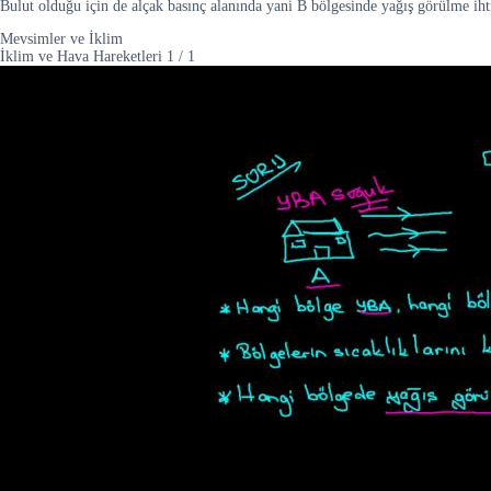
Bulut olduğu için de alçak basınç alanında yani B bölgesinde yağış görülme iht
Mevsimler ve İklim
İklim ve Hava Hareketleri
1
/
1