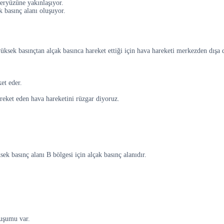
eryüzüne yakınlaşıyor.
k basınç alanı oluşuyor.
ksek basınçtan alçak basınca hareket ettiği için hava hareketi merkezden dışa d
et eder.
reket eden hava hareketini rüzgar diyoruz.
 basınç alanı B bölgesi için alçak basınç alanıdır.
luşumu var.