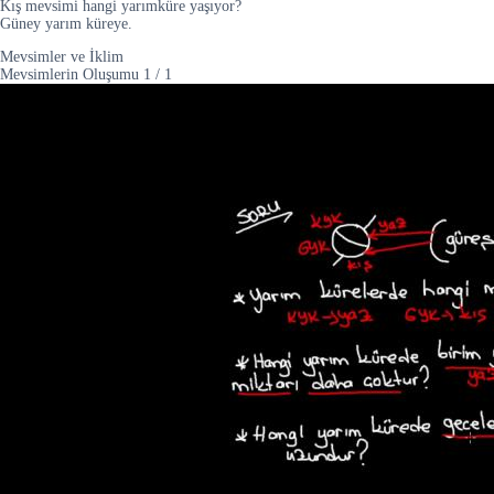
Kış mevsimi hangi yarımküre yaşıyor?
Güney yarım küreye.
Mevsimler ve İklim
Mevsimlerin Oluşumu
1
/
1