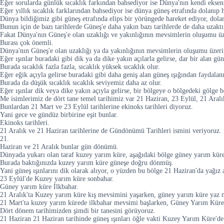
Eğer sorularda günlük sıcaklık farkından bahsediyor ise Dünya'nın kendi ekseni
Eğer yıllık sıcaklık farklarından bahsediyor ise dünya güneş etrafında dolanıp 
Dünya bildiğimiz gibi güneş etrafında elips bir yörüngede hareket ediyor, dola
Bunun için de bazı tarihlerde Güneş'e daha yakın bazı tarihlerde de daha uzaktı
Fakat Dünya'nın Güneş'e olan uzaklığı ve yakınlığının mevsimlerin oluşumu üze
Burası çok önemli.
Dünya'nın Güneş'e olan uzaklığı ya da yakınlığının mevsimlerin oluşumu üzerin
Eğer ışınlar buradaki gibi dik ya da dike yakın açılarla gelirse, dar bir alan gü
Burada sıcaklık fazla fazla, sıcaklık yüksek sıcaklık olur.
Eğer eğik açıyla gelirse buradaki gibi daha geniş alan güneş ışığından faydalanı
Burada da düşük sıcaklık sıcaklık seviyemiz daha az olur.
Eğer ışınlar dik veya dike yakın açıyla gelirse, bir bölgeye o bölgedeki gölge
Me isimlerimiz de dört tane temel tarihimiz var 21 Haziran, 23 Eylül, 21 Aral
Bunlardan 21 Mart ve 23 Eylül tarihlerine ekinoks tarihleri diyoruz.
Yani gece ve gündüz birbirine eşit bunlar.
Ekinoks tarihleri.
21 Aralık ve 21 Haziran tarihlerine de Gündönümü Tarihleri ismini veriyoruz.
21.
Haziran ve 21 Aralık bunlar gün dönümü.
Dünyada yukarı olan taraf kuzey yarım küre, aşağıdaki bölge güney yarım küre
Burada baktığınızda kuzey yarım küre güneşe doğru dönmüş.
Yani güneş ışınlarını dik olarak alıyor, o yüzden bu bölge 21 Haziran'da yağız a
23 Eylül'de Kuzey yarım küre sonbahar.
Güney yarım küre İlkbahar.
21 Aralık'ta Kuzey yarım küre kış mevsimini yaşarken, güney yarım küre yaz 
21 Mart'ta kuzey yarım kürede ilkbahar mevsimi başlarken, Güney Yarım Küre
Dört dönem tarihimizden şimdi bir tanesini görüyoruz.
21 Haziran 21 Haziran tarihinde güneş ışınları öğle vakti Kuzey Yarım Küre'de 