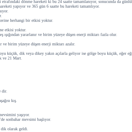
 etrafındaki dönme hareketi ki bu 24 saatte tamamlanıyor, sonucunda da günlük 
hareketi yapıyor ve 365 gün 6 saatte bu hareketi tamamlıyor.
nıyor.
r.
rine herhangi bir etkisi yoktur.
e etkisi yoktur.
neş ışığından yararlanır ve birim yüzeye düşen enerji miktarı fazla olur.
r ve birim yüzeye düşen enerji miktarı azalır.
 boyu küçük, dik veya dikey yakın açılarla geliyor ise gölge boyu küçük, eğer e
ık ve 21 Mart.
 dir.
şağısı kış.
mevsimini yaşıyor.
'de sonbahar mevsimi başlıyor.
dik olarak geldi.