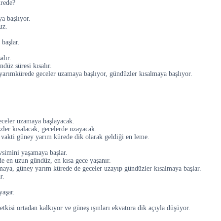
ürede?
a başlıyor.
uz.
başlar.
alır.
düz süresi kısalır.
yarımkürede geceler uzamaya başlıyor, gündüzler kısalmaya başlıyor.
geceler uzamaya başlayacak.
ler kısalacak, gecelerde uzayacak.
 vakti güney yarım kürede dik olarak geldiği en leme.
simini yaşamaya başlar.
 en uzun gündüz, en kısa gece yaşanır.
amaya, güney yarım kürede de geceler uzayıp gündüzler kısalmaya başlar.
r.
yaşar.
tkisi ortadan kalkıyor ve güneş ışınları ekvatora dik açıyla düşüyor.