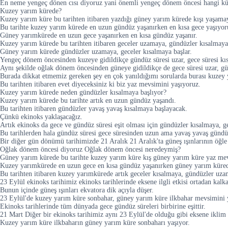
En neme yengeç dönen cısı diyoruz yani önemli yengeç dönem öncesi hangi k
Kuzey yarım kürede?
Kuzey yarım küre bu tarihten itibaren yazdığı güney yarım kürede kışı yaşamay
Bu tarihte kuzey yarım kürede en uzun gündüz yaşanırken en kısa gece yaşıyor
Güney yarımkürede en uzun gece yaşanırken en kısa gündüz yaşanır.
Kuzey yarım kürede bu tarihten itibaren geceler uzamaya, gündüzler kısalmaya 
Güney yarım kürede gündüzler uzamaya, geceler kısalmaya başlar.
Yengeç dönem öncesinden kuzeye gidildikçe gündüz süresi uzar, gece süresi kıs
Aynı şekilde oğlak dönem öncesinden güneye gidildikçe de gece süresi uzar, gün
Burada dikkat etmemiz gereken şey en çok yanıldığımı sorularda burası kuzey 
Bu tarihten itibaren evet diyeceksiniz ki biz yaz mevsimini yaşıyoruz.
Kuzey yarım kürede neden gündüzler kısalmaya başlıyor?
Kuzey yarım kürede bu tarihte artık en uzun gündüz yaşandı.
Bu tarihten itibaren gündüzler yavaş yavaş kısalmaya başlayacak.
Çünkü ekinoks yaklaşacağız.
Artık ekinoks da gece ve gündüz süresi eşit olması için gündüzler kısalmaya, 
Bu tarihlerden hala gündüz süresi gece süresinden uzun ama yavaş yavaş gündüz
Bir diğer gün dönümü tarihimizde 21 Aralık 21 Aralık'ta güneş ışınlarının öğle
Oğlak dönem öncesi diyoruz Oğlak dönem öncesi neredeymiş?
Güney yarım kürede bu tarihte kuzey yarım küre kış güney yarım küre yaz mev
Kuzey yarımkürede en uzun gece en kısa gündüz yaşanırken güney yarım kürede
Bu tarihten itibaren kuzey yarımkürede artık geceler kısalmaya, gündüzler uz
23 Eylül ekinoks tarihimiz ekinoks tarihlerinde eksene ilgli etkisi ortadan kalka
Bunun içinde güneş ışınları ekvatora dik açıyla düşer.
23 Eylül'de kuzey yarım küre sonbahar, güney yarım küre ilkbahar mevsimini 
Ekinoks tarihlerinde tüm dünyada gece gündüz süreleri birbirine eşittir.
21 Mart Diğer bir ekinoks tarihimiz aynı 23 Eylül'de olduğu gibi eksene iklim e
Kuzey yarım küre ilkbaharın güney yarım küre sonbaharı yaşıyor.