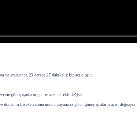
 ve aralarında 23 derece 27 dakikalık bir açı oluşur.
ine güneş ışınların gelme açısı sürekli değişir.
 ve donanım hareketi sonucunda dünyamıza gelen güneş ışınların açısı değişiyor.
.
ı.