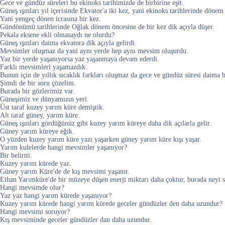
Gece ve gündüz süreleri bu ekinoks tarihimizde de birbirine eşit.
Güneş ışınları yıl içerisinde Ekvator'a iki kez, yani ekinoks tarihlerinde dönem 
Yani yengeç dönen icrasına bir kez.
Gündönümü tarihlerinde Oğlak dönem öncesine de bir kez dik açıyla düşer.
Pekala eksene ekli olmasaydı ne olurdu?
Güneş ışınları daima ekvatora dik açıyla gelirdi.
Mevsimler oluşmaz da yani aynı yerde hep aynı mevsim oluşurdu.
Yaz bir yerde yaşanıyorsa yaz yaşanmaya devam ederdi.
Farklı mevsimleri yaşamazdık.
Bunun için de yıllık sıcaklık farkları oluşmaz da gece ve gündüz süresi daima bi
Şimdi de bir soru çözelim.
Burada bir gözlerimiz var.
Güneşimiz ve dünyamızın yeri.
Üst taraf kuzey yarım küre demiştik.
Alt taraf güney, yarım küre.
Güneş ışınları gördüğünüz gibi kuzey yarım küreye daha dik açılarla gelir.
Güney yarım küreye eğik.
O yüzden kuzey yarım küre yazı yaşarken güney yarım küre kışı yaşar.
Yarım kulelerde hangi mevsimler yaşanıyor?
Bir belirtti.
Kuzey yarım kürede yaz.
Güney yarım Küre'de de kış mevsimi yaşanır.
Ethan Yarımküre'de bir müzeye düşen enerji miktarı daha çoktur, burada neyi so
Hangi mevsimde olur?
Yaz yaz hangi yarım kürede yaşanıyor?
Kuzey yarım kürede hangi yarım kürede geceler gündüzler den daha uzundur?
Hangi mevsimi soruyor?
Kış mevsiminde geceler gündüzler dan daha uzundur.