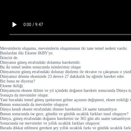
Mevsimlerin oluşumu, mevsimlerin oluşumunun iki tane temel nedeni vardır.
Bunlardan ilki Eksene IKBY'ye.
İkincisi de.
Dünyanın güneş etrafındaki dolanma hareketidir.
Bu iki temel neden sonucunda isimlerimiz oluşur.
Dünyamızın güneş etrafındaki dolunay düzlemi ile ekvator ru çakışması o yüzden
Dünyamız dönme ekseninde 23 derece 27 dakikalık bu eğimle hareket eder.
Biz buna ne diyoruz?
Eksene ikiliği.
Dünyamızın eksene iklimi ve yıl içindeki doğanın hareketi sonucunda Dünya üzer
Sonuçta da mevsimler oluşur.
Yani buradaki temel güneş ışınlarının gelme açısının değişmesi, eksen ezikliği
Bunun sonucunda da mevsimler oluşuyor.
Dünya kendi ekseni etrafındaki dönme hareketini 24 saatte tamamlıyor.
Bunun sonucunda ise gece, gündüz ve günlük sıcaklık farkları nasıl oluşuyor?
Dünya, güneş etrafındaki doğanın hareketini ise 365 gün altı saatte tamamlıyor
Sonucunda ise mevsimler ve yıllık sıcaklık farkları oluşuyor.
Burada dikkat edilmesi gereken şey yıllık sıcaklık farkı ve günlük sıcaklık fark