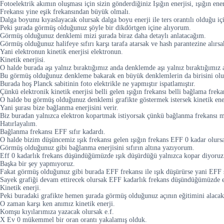
Fotoelektrik akımın oluşması için sizin gönderdiğiniz Işığın enerjisi, ışığın ene
Frekansı yine eşik frekansından büyük olmalı.
Dalga boyunu kıyaslayacak olursak dalga boyu enerji ile ters orantılı olduğu iç
Peki şurada görmüş olduğunuz şöyle bir dikdörtgen içine alıyorum.
Görmüş olduğunuz denklemi mizi şurada biraz daha detaylı anlatacağım.
Görmüş olduğunuz halifeye sıfırı karşı tarafa atarsak ve hash parantezine alırsak
Yani elektronun kinetik enerjisi elektronun.
Kinetik enerjisi.
O halde burada aşı yalnız bıraktığımız anda denklemde aşı yalnız bıraktığımız an
Bu görmüş olduğunuz denkleme bakarak en büyük denklemlerin da birisini olu
Burada hoş Planck sabitinin foto elektrikle ne yapmıştır ispatlamıştır.
Çünkü elektronik kinetik enerjisi belli gelen ışığın frekansı belli bağlama frekan
O halde bu görmüş olduğunuz denklemi grafikte göstermek istersek kinetik enerji
Yani şurası bize bağlanma enerjisini verir.
Biz buradan yalnızca elektron kopartmak istiyorsak çünkü bağlanma frekansı m
Hatırlayalım.
Bağlanma frekansı EFF sıfır kadardı.
O halde bizim düşüncemiz ışık frekansı gelen ışığın frekans EFF 0 kadar olursa
Görmüş olduğunuz gibi bağlanma enerjisini sıfırın altına yazıyorum.
Eff 0 kadarlık frekans düşündüğümüzde ışık düşürdüğü yalnızca kopar diyoruz
Başka bir şey yapmıyoruz.
Fakat görmüş olduğunuz gibi burada EFF frekansı ile ışık düşürürse yani EFF s
Sayek grafiği devam ettirecek olursak EFF kadarlık frekans düşündüğümüzde e
Kinetik enerji.
Peki buradaki grafikte hemen şurada görmüş olduğunuz açının eğitimini alacak
O zaman karşı ken anımız kinetik enerji.
Komşu kıyılarımıza yazacak olursak e.f.
X Ev 0 mükemmel bir oran orantı yakalamış olduk.