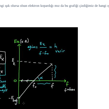
gi ışık olursa olsun elektron kopardığı mız da bu grafiği çizdiğimiz de hangi ış