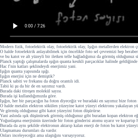
Modern fizik, fotoelektrik olay, fotoelektrik olay, Işığın metallerden elektron 
O halde fotoelektrik anlayabilmek için öncelikle foto sel çevremizi hep berab
ve bu katot ve alt yüzeyli bir iletken telle bağladığımız da görmüş olduğunuz s
Planck yaptığı çalışmalarda ışığın quanta kesikli parçacıklar halinde geldiğinde 
Hac f'nin katları şeklindeydi enerjimiz yani.
Işığın quanta yapısında ışığı.
Işığın enerjisi için ne demiştik?
Planck sabiti ve frekansı da doğru orantılı idi.
Tabii ki şu da bir de en sayımız vardı.
Burada daki titreşen molekül sayısı.
Burada işi kullandığımızda göre.
Işığın, her bir parçacığın ha foton diyeceğiz ve buradaki en sayımız bize foton 
O halde metalin elektron sökülen yüzeyine katot yüzeyi elektronu yakalayan yü
Ve görmüş olduğunuz gibi katot yüzeyini foton düşürürse.
Yani aslında ışık düşünürsek görmüş olduğunuz gibi buradan kopan elektron eğe
Yoğunlaşma enerjisinin üzerinde bir foton gönderisi atomu uyarır ve kopartıp h
Burada da aynı şekilde elektronun aktarıp kalan enerji de foton bu katot yüzeyind
Ulaşmaması durumları da vardır.
Onları inceleyeceğiz ama ulaştığını varsayıyoruz.