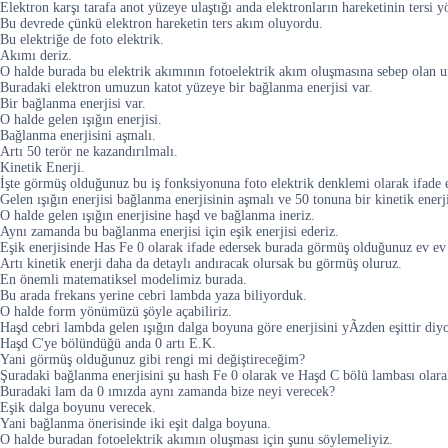
Elektron karşı tarafa anot yüzeye ulaştığı anda elektronların hareketinin tersi 
Bu devrede çünkü elektron hareketin ters akım oluyordu.
Bu elektriğe de foto elektrik.
Akımı deriz.
O halde burada bu elektrik akımının fotoelektrik akım oluşmasına sebep olan un
Buradaki elektron umuzun katot yüzeye bir bağlanma enerjisi var.
Bir bağlanma enerjisi var.
O halde gelen ışığın enerjisi.
Bağlanma enerjisini aşmalı.
Artı 50 terör ne kazandırılmalı.
Kinetik Enerji.
İşte görmüş olduğunuz bu iş fonksiyonuna foto elektrik denklemi olarak ifade 
Gelen ışığın enerjisi bağlanma enerjisinin aşmalı ve 50 tonuna bir kinetik enerji
O halde gelen ışığın enerjisine haşd ve bağlanma ineriz.
Aynı zamanda bu bağlanma enerjisi için eşik enerjisi ederiz.
Eşik enerjisinde Has Fe 0 olarak ifade edersek burada görmüş olduğunuz ev ev 0
Artı kinetik enerji daha da detaylı andıracak olursak bu görmüş oluruz.
En önemli matematiksel modelimiz burada.
Bu arada frekans yerine cebri lambda yaza biliyorduk.
O halde form yönümüzü şöyle açabiliriz.
Haşd cebri lambda gelen ışığın dalga boyuna göre enerjisini yÃzden eşittir diy
Haşd C'ye bölündüğü anda 0 artı E.K.
Yani görmüş olduğunuz gibi rengi mi değiştireceğim?
Şuradaki bağlanma enerjisini şu hash Fe 0 olarak ve Haşd C bölü lambası olarak
Buradaki lam da 0 ımızda aynı zamanda bize neyi verecek?
Eşik dalga boyunu verecek.
Yani bağlanma önerisinde iki eşit dalga boyuna.
O halde buradan fotoelektrik akımın oluşması için şunu söylemeliyiz.