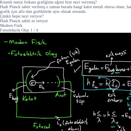
Kinetik enerji frekans grafiğinin eğimi bize neyi verirmiş?
Hash Planck sabiti verilmiş o zaman burada hangi katot metali olursa olsun, han
grafik için alfa tüm grafiklerde aynı olmak zorunda.
Çünkü hepsi neyi veriyor?
Hash Planck sabiti ni veriyor.
Modern Fizik
Fotoelektrik Olay
1
/
4