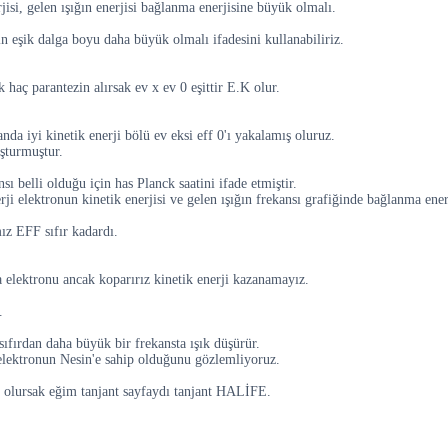
rjisi, gelen ışığın enerjisi bağlanma enerjisine büyük olmalı.
in eşik dalga boyu daha büyük olmalı ifadesini kullanabiliriz.
 haç parantezin alırsak ev x ev 0 eşittir E.K olur.
da iyi kinetik enerji bölü ev eksi eff 0'ı yakalamış oluruz.
şturmuştur.
sı belli olduğu için has Planck saatini ifade etmiştir.
 elektronun kinetik enerjisi ve gelen ışığın frekansı grafiğinde bağlanma enerji
ız EFF sıfır kadardı.
 elektronu ancak koparırız kinetik enerji kazanamayız.
.
ıfırdan daha büyük bir frekansta ışık düşürür.
lektronun Nesin'e sahip olduğunu gözlemliyoruz.
 olursak eğim tanjant sayfaydı tanjant HALİFE.