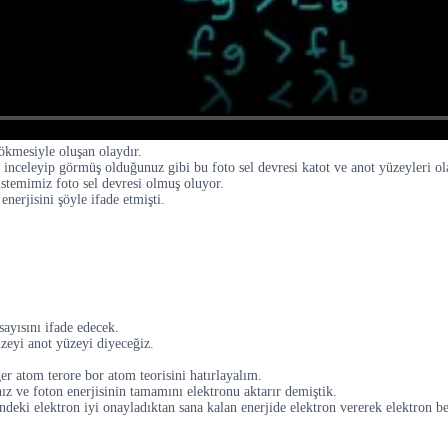
çökmesiyle oluşan olaydır.
er inceleyip görmüş olduğunuz gibi bu foto sel devresi katot ve anot yüzeyleri
istemimiz foto sel devresi olmuş oluyor.
enerjisini şöyle ifade etmişti.
sayısını ifade edecek.
zeyi anot yüzeyi diyeceğiz.
r atom terore bor atom teorisini hatırlayalım.
ız ve foton enerjisinin tamamını elektronu aktarır demiştik.
eki elektron iyi onayladıktan sana kalan enerjide elektron vererek elektron belir