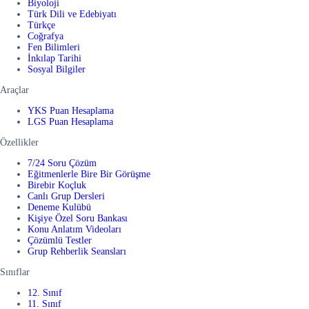
Biyoloji
Türk Dili ve Edebiyatı
Türkçe
Coğrafya
Fen Bilimleri
İnkılap Tarihi
Sosyal Bilgiler
Araçlar
YKS Puan Hesaplama
LGS Puan Hesaplama
Özellikler
7/24 Soru Çözüm
Eğitmenlerle Bire Bir Görüşme
Birebir Koçluk
Canlı Grup Dersleri
Deneme Kulübü
Kişiye Özel Soru Bankası
Konu Anlatım Videoları
Çözümlü Testler
Grup Rehberlik Seansları
Sınıflar
12. Sınıf
11. Sınıf