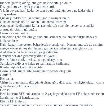
İlk defa görmüş olduğunuz gibi ne elde etmiş olduk?
Düz görüntü ve büyük görüntü elde ettik.
Yüzün boyuna hash kadar dersem bu görüntünün boyu ne kadar olur?
2 taş neden?
Çünkü şuradaki biri iki oranını görür görüyorsunuz.
O halde burada 05 EF kodunu kullanmak istedim.
Ama genel özelliğimizi kullanacak olursak odak ile mercek arasındaki
arasındaki cismin görüntüsü.
Cisim ile aynı tarafta.
Düz cisme göre düz düz görüntünün asılı sanal ve büyük oluşur ifadesini
kullanabiliriz.
Kalın kenarlı mercekten bahsedecek olursak kalın Kenan'ı mercek de cismini
nereye koyarsak koyalım hemen görme açısından ışınların çiziyorum.
Asal eksene bir tane paralel ışık gönderdim.
Uzantısı odaktan girecek şekilde kılıyordu.
Hemen biten optik merkezi ışın gönderiyorum.
Şu şekilde gidiyor o halde şu ışın larımız kesilemez.
Kimler kişiyiz kesiştiği uzantıları.
Görmüş olduğunuz gibi görüntümüz nerede oluştuğu.
Görüntü.
Her zaman.
Cisim ile aynı tarafta düz çünkü cisme göre düz, sanal ve küçük oluşur, cisme
göre ifadesini kullanabiliriz.
Hele ki.
Hele ki cisim EFF noktasında ise 2 yaş boyundaki cisim EF noktasında ise bu
kuralımız neydi hatırlayalım.
Efe 05 EF kralıydı.
Yani görmüş olduğunuz gibi az önce 4 numaralı incelenen mercek de