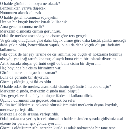
O halde görüntünün boyu ne olacak?
Benzerlikten yarıya düşecek.
Notumuzu alacak olursak.
O halde genel notumuzu söyleyelim.
Üçe ve bir buçuk bucket kuralı kullandık.
Ama genel notumuz nedir?
Merkezin dışındaki cismin görüntüsü.
Odak ile merkez arasında yine cisme göre ters gerçek.
Ve görmüş olduğunuz gibi daha küçük cisme göre daha küçük çünkü merceği
daha yakın oldu, benzerlikten yaptık, bunu da daha küçük oluşur ifadesini
kullanırız.
Peki optik de her şey tersine de cis ismimiz bir buçuk ef noktasına konmuş
olsaydı, yani sağ tarafa konmuş olsaydı buna cisim biri olarak diyorum.
Artık burada oluşan görüntü değil de buna cisim bir diyorum.
Haç boyunda bir cisim birimimiz var.
Görüntü nerede oluşacak o zaman?
Buna da görüntü bir diyorum.
Görmüş olduğu gibi iki aş oldu.
O halde odak ile merkez arasındaki cismin görüntüsü nerede oluştu?
Merkezin dışında, merkezin dışında nasıl oluştu?
Ters gerçek ve daha büyük oluşur ifadesini kullanabiliriz.
Üçüncü durumumuza geçecek olursak bu sefer.
Bütün özelliklerimizi bakacak olursak ismimizi merkezin dışına koyduk,
merkeze yerleştirdik.
Merkez ile odak arasına yerleştirdik.
Odak noktasına yerleştirecek olursak o halde cisimden şurada gidişimiz asal
eksene bir paralel ışık gönderiyorum.
Görmüş olduğunuz gibi nereden kırıldığı odak noktasında bir tane tepe