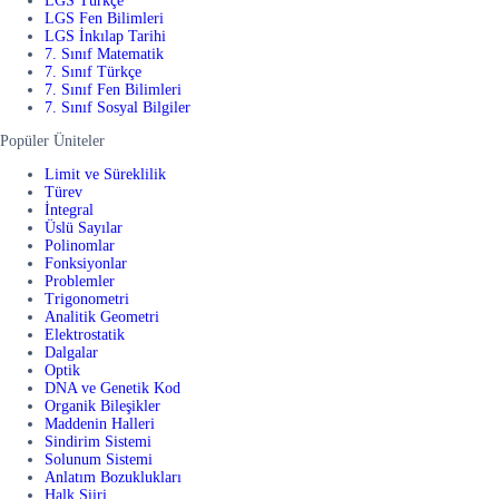
LGS Türkçe
LGS Fen Bilimleri
LGS İnkılap Tarihi
7. Sınıf Matematik
7. Sınıf Türkçe
7. Sınıf Fen Bilimleri
7. Sınıf Sosyal Bilgiler
Popüler Üniteler
Limit ve Süreklilik
Türev
İntegral
Üslü Sayılar
Polinomlar
Fonksiyonlar
Problemler
Trigonometri
Analitik Geometri
Elektrostatik
Dalgalar
Optik
DNA ve Genetik Kod
Organik Bileşikler
Maddenin Halleri
Sindirim Sistemi
Solunum Sistemi
Anlatım Bozuklukları
Halk Şiiri