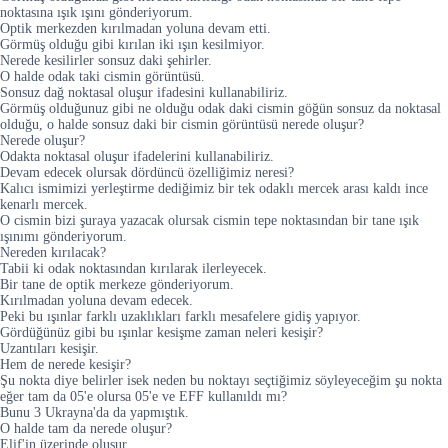
noktasına ışık ışını gönderiyorum.
Optik merkezden kırılmadan yoluna devam etti.
Görmüş olduğu gibi kırılan iki ışın kesilmiyor.
Nerede kesilirler sonsuz daki şehirler.
O halde odak taki cismin görüntüsü.
Sonsuz dağ noktasal oluşur ifadesini kullanabiliriz.
Görmüş olduğunuz gibi ne olduğu odak daki cismin göğün sonsuz da noktasal
olduğu, o halde sonsuz daki bir cismin görüntüsü nerede oluşur?
Nerede oluşur?
Odakta noktasal oluşur ifadelerini kullanabiliriz.
Devam edecek olursak dördüncü özelliğimiz neresi?
Kalıcı ismimizi yerleştirme dediğimiz bir tek odaklı mercek arası kaldı ince
kenarlı mercek.
O cismin bizi şuraya yazacak olursak cismin tepe noktasından bir tane ışık
ışınımı gönderiyorum.
Nereden kırılacak?
Tabii ki odak noktasından kırılarak ilerleyecek.
Bir tane de optik merkeze gönderiyorum.
Kırılmadan yoluna devam edecek.
Peki bu ışınlar farklı uzaklıkları farklı mesafelere gidiş yapıyor.
Gördüğünüz gibi bu ışınlar kesişme zaman neleri kesişir?
Uzantıları kesişir.
Hem de nerede kesişir?
Şu nokta diye belirler isek neden bu noktayı seçtiğimiz söyleyeceğim şu nokta
eğer tam da 05'e olursa 05'e ve EFF kullanıldı mı?
Bunu 3 Ukrayna'da da yapmıştık.
O halde tam da nerede oluşur?
Elif'in üzerinde oluşur.