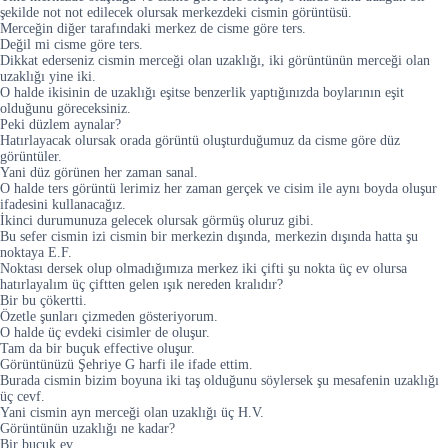
şekilde not not edilecek olursak merkezdeki cismin görüntüsü.
Merceğin diğer tarafındaki merkez de cisme göre ters.
Değil mi cisme göre ters.
Dikkat ederseniz cismin merceği olan uzaklığı, iki görüntünün merceği olan
uzaklığı yine iki.
O halde ikisinin de uzaklığı eşitse benzerlik yaptığınızda boylarının eşit
olduğunu göreceksiniz.
Peki düzlem aynalar?
Hatırlayacak olursak orada görüntü oluşturduğumuz da cisme göre düz
görüntüler.
Yani düz görünen her zaman sanal.
O halde ters görüntü lerimiz her zaman gerçek ve cisim ile aynı boyda oluşur
ifadesini kullanacağız.
İkinci durumunuza gelecek olursak görmüş oluruz gibi.
Bu sefer cismin izi cismin bir merkezin dışında, merkezin dışında hatta şu
noktaya E.F.
Noktası dersek olup olmadığımıza merkez iki çifti şu nokta üç ev olursa
hatırlayalım üç çiftten gelen ışık nereden kralıdır?
Bir bu çökertti.
Özetle şunları çizmeden gösteriyorum.
O halde üç evdeki cisimler de oluşur.
Tam da bir buçuk effective oluşur.
Görüntünüzü Şehriye G harfi ile ifade ettim.
Burada cismin bizim boyuna iki taş olduğunu söylersek şu mesafenin uzaklığı
üç cevf.
Yani cismin ayn merceği olan uzaklığı üç H.V.
Görüntünün uzaklığı ne kadar?
Bir buçuk ev.