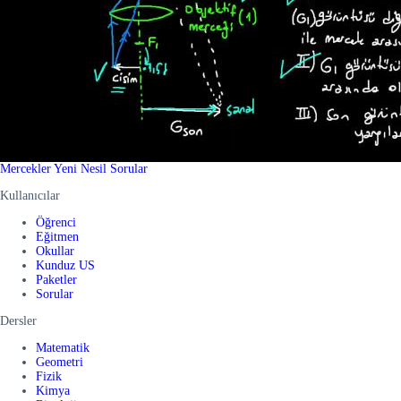
Mercekler Yeni Nesil Sorular
Kullanıcılar
Öğrenci
Eğitmen
Okullar
Kunduz US
Paketler
Sorular
Dersler
Matematik
Geometri
Fizik
Kimya