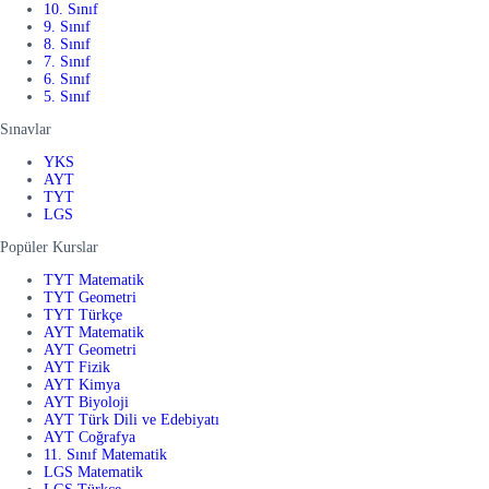
10. Sınıf
9. Sınıf
8. Sınıf
7. Sınıf
6. Sınıf
5. Sınıf
Sınavlar
YKS
AYT
TYT
LGS
Popüler Kurslar
TYT Matematik
TYT Geometri
TYT Türkçe
AYT Matematik
AYT Geometri
AYT Fizik
AYT Kimya
AYT Biyoloji
AYT Türk Dili ve Edebiyatı
AYT Coğrafya
11. Sınıf Matematik
LGS Matematik