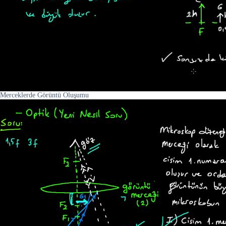
Merceklerde Görüntü Oluşumu