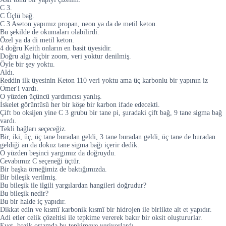
C 3.
C Üçlü bağ.
C 3 Aseton yapımız propan, neon ya da de metil keton.
Bu şekilde de okumaları olabilirdi.
Özel ya da di metil keton.
4 doğru Keith onların en basit üyesidir.
Doğru algı hiçbir zoom, veri yoktur denilmiş.
Öyle bir şey yoktu.
Aldı.
Reddin ilk üyesinin Keton 110 veri yoktu ama üç karbonlu bir yapının iz
Ömer'i vardı.
O yüzden üçüncü yardımcısı yanlış.
İskelet görüntüsü her bir köşe bir karbon ifade edecekti.
Çift bo oksijen yine C 3 grubu bir tane pi, şuradaki çift bağ, 9 tane sigma bağ
vardı.
Tekli bağları seçeceğiz.
Bir, iki, üç, üç tane buradan geldi, 3 tane buradan geldi, üç tane de buradan
geldiği an da dokuz tane sigma bağı içerir dedik.
O yüzden beşinci yargımız da doğruydu.
Cevabımız C seçeneği üçtür.
Bir başka örneğimiz de baktığımızda.
Bir bileşik verilmiş.
Bu bileşik ile ilgili yargılardan hangileri doğrudur?
Bu bileşik nedir?
Bu bir halde iç yapıdır.
Dikkat edin ve kısmî karbonik kısmî bir hidrojen ile birlikte alt et yapıdır.
Adi etler celik çözeltisi ile tepkime vererek bakır bir oksit oluştururlar.
Evet, bazik ortamda bu tepkimeye veriyorlardı.