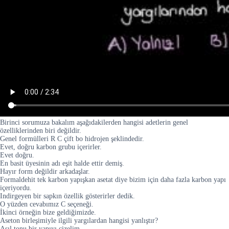
Birinci sorumuza bakalım aşağıdakilerden hangisi adetlerin genel
özelliklerinden biri değildir.
Genel formülleri R C çift bo hidrojen şeklindedir.
Evet, doğru karbon grubu içerirler.
Evet doğru.
En basit üyesinin adı eşit halde ettir demiş.
Hayır form değildir arkadaşlar.
Formaldehit tek karbon yapışkan asetat diye bizim için daha fazla karbon yapı
içeriyordu.
Indirgeyen bir sapkın özellik gösterirler dedik.
O yüzden cevabımız C seçeneği.
İkinci örneğin bize geldiğimizde.
Aseton birleşimiyle ilgili yargılardan hangisi yanlıştır?
Asıl tonu bir yapıyı çizelim.