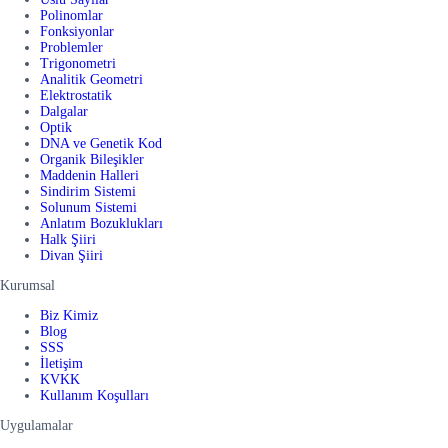
Polinomlar
Fonksiyonlar
Problemler
Trigonometri
Analitik Geometri
Elektrostatik
Dalgalar
Optik
DNA ve Genetik Kod
Organik Bileşikler
Maddenin Halleri
Sindirim Sistemi
Solunum Sistemi
Anlatım Bozuklukları
Halk Şiiri
Divan Şiiri
Kurumsal
Biz Kimiz
Blog
SSS
İletişim
KVKK
Kullanım Koşulları
Uygulamalar