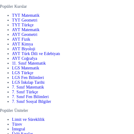
Popüler Kurslar
TYT Matematik
TYT Geometri
TYT Türkçe
AYT Matematik
AYT Geometri
AYT Fizik
AYT Kimya
AYT Biyoloji
AYT Türk Dili ve Edebiyatı
AYT Coğrafya
11. Sınıf Matematik
LGS Matematik
LGS Türkçe
LGS Fen Bilimleri
LGS İnkılap Tarihi
7. Sınıf Matematik
7. Sınıf Türkçe
7. Sınıf Fen Bilimleri
7. Sınıf Sosyal Bilgiler
Popüler Üniteler
Limit ve Süreklilik
Türev
İntegral
Üslü Sayılar