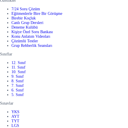
Özellikler
7/24 Soru Çözüm
Eğitmenlerle Bire Bir Görüşme
Birebir Koçluk
Canlı Grup Dersleri
Deneme Kulübü
Kişiye Özel Soru Bankası
Konu Anlatım Videoları
Çözümlü Testler
Grup Rehberlik Seansları
Sınıflar
12. Sınıf
11. Sınıf
10. Sınıf
9. Sınıf
8. Sınıf
7. Sınıf
6. Sınıf
5. Sınıf
Sınavlar
YKS
AYT
TYT
LGS