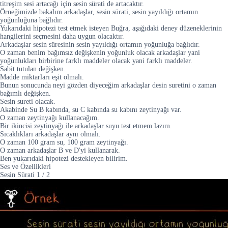
titreşim sesi artacağı için sesin sürati de artacaktır.
Örneğimizde bakalım arkadaşlar, sesin sürati, sesin yayıldığı ortamın
yoğunluğuna bağlıdır.
Yukarıdaki hipotezi test etmek isteyen Buğra, aşağıdaki deney düzeneklerinin
hangilerini seçmesini daha uygun olacaktır.
Arkadaşlar sesin süresinin sesin yayıldığı ortamın yoğunluğa bağlıdır.
O zaman benim bağımsız değişkenin yoğunluk olacak arkadaşlar yani
yoğunlukları birbirine farklı maddeler olacak yani farklı maddeler.
Sabit tutulan değişken.
Madde miktarları eşit olmalı.
Bunun sonucunda neyi gözden diyeceğim arkadaşlar desin suretini o zaman
bağımlı değişken.
Sesin sureti olacak.
Akabinde Su B kabında, su C kabında su kabını zeytinyağı var.
O zaman zeytinyağı kullanacağım.
Bir ikincisi zeytinyağı ile arkadaşlar suyu test etmem lazım.
Sıcaklıkları arkadaşlar aynı olmalı.
O zaman 100 gram su, 100 gram zeytinyağı.
O zaman arkadaşlar B ve D'yi kullanarak.
Ben yukarıdaki hipotezi destekleyen bilirim.
Ses ve Özellikleri
Sesin Sürati
1
/
2