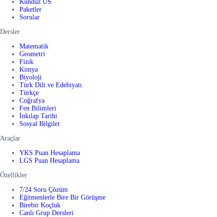
Kunduz US
Paketler
Sorular
Dersler
Matematik
Geometri
Fizik
Kimya
Biyoloji
Türk Dili ve Edebiyatı
Türkçe
Coğrafya
Fen Bilimleri
İnkılap Tarihi
Sosyal Bilgiler
Araçlar
YKS Puan Hesaplama
LGS Puan Hesaplama
Özellikler
7/24 Soru Çözüm
Eğitmenlerle Bire Bir Görüşme
Birebir Koçluk
Canlı Grup Dersleri