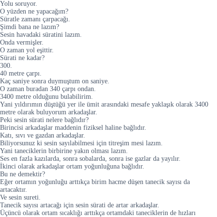
Yolu soruyor.
O yüzden ne yapacağım?
Süratle zamanı çarpacağı.
Şimdi bana ne lazım?
Sesin havadaki süratini lazım.
Onda vermişler.
O zaman yol eşittir.
Sürati ne kadar?
300.
40 metre çarpı.
Kaç saniye sonra duymuştum on saniye.
O zaman buradan 340 çarpı ondan.
3400 metre olduğunu bulabilirim.
Yani yıldırımın düştüğü yer ile ümit arasındaki mesafe yaklaşık olarak 3400
metre olarak buluyorum arkadaşlar.
Peki sesin sürati nelere bağlıdır?
Birincisi arkadaşlar maddenin fiziksel haline bağlıdır.
Katı, sıvı ve gazdan arkadaşlar.
Biliyorsunuz ki sesin sayılabilmesi için titreşim mesi lazım.
Yani taneciklerin birbirine yakın olması lazım.
Ses en fazla kazılarda, sonra sobalarda, sonra ise gazlar da yayılır.
İkinci olarak arkadaşlar ortam yoğunluğuna bağlıdır.
Bu ne demektir?
Eğer ortamın yoğunluğu arttıkça birim hacme düşen tanecik sayısı da
artacaktır.
Ve sesin sureti.
Tanecik sayısı artacağı için sesin sürati de artar arkadaşlar.
Üçüncü olarak ortam sıcaklığı arttıkça ortamdaki taneciklerin de hızları