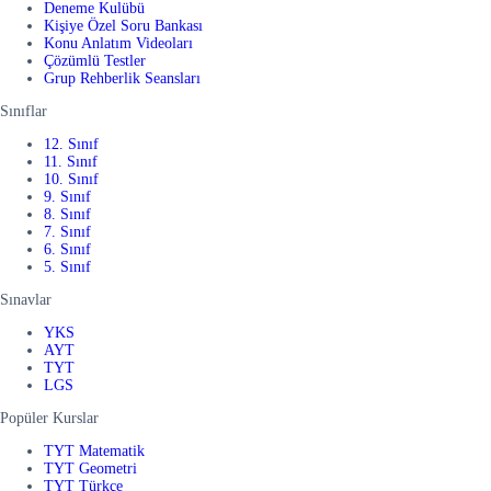
Deneme Kulübü
Kişiye Özel Soru Bankası
Konu Anlatım Videoları
Çözümlü Testler
Grup Rehberlik Seansları
Sınıflar
12. Sınıf
11. Sınıf
10. Sınıf
9. Sınıf
8. Sınıf
7. Sınıf
6. Sınıf
5. Sınıf
Sınavlar
YKS
AYT
TYT
LGS
Popüler Kurslar
TYT Matematik
TYT Geometri
TYT Türkçe