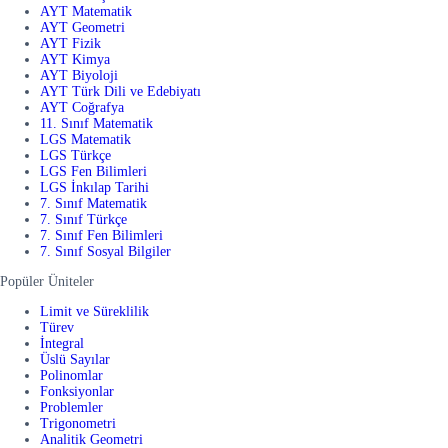
AYT Matematik
AYT Geometri
AYT Fizik
AYT Kimya
AYT Biyoloji
AYT Türk Dili ve Edebiyatı
AYT Coğrafya
11. Sınıf Matematik
LGS Matematik
LGS Türkçe
LGS Fen Bilimleri
LGS İnkılap Tarihi
7. Sınıf Matematik
7. Sınıf Türkçe
7. Sınıf Fen Bilimleri
7. Sınıf Sosyal Bilgiler
Popüler Üniteler
Limit ve Süreklilik
Türev
İntegral
Üslü Sayılar
Polinomlar
Fonksiyonlar
Problemler
Trigonometri
Analitik Geometri