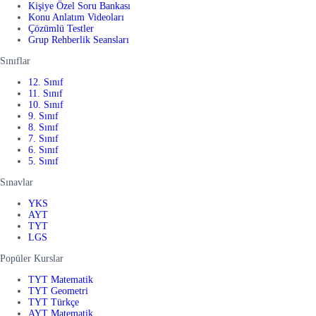
Kişiye Özel Soru Bankası
Konu Anlatım Videoları
Çözümlü Testler
Grup Rehberlik Seansları
Sınıflar
12. Sınıf
11. Sınıf
10. Sınıf
9. Sınıf
8. Sınıf
7. Sınıf
6. Sınıf
5. Sınıf
Sınavlar
YKS
AYT
TYT
LGS
Popüler Kurslar
TYT Matematik
TYT Geometri
TYT Türkçe
AYT Matematik