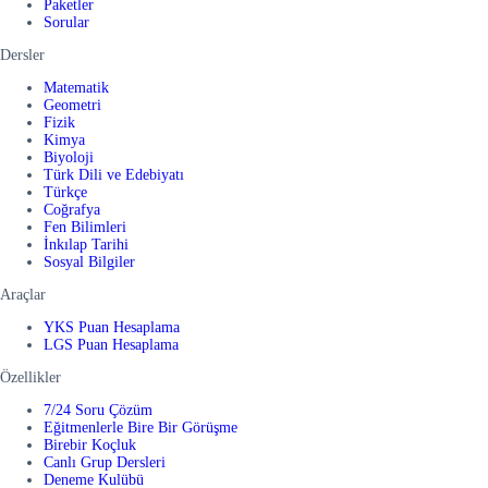
Paketler
Sorular
Dersler
Matematik
Geometri
Fizik
Kimya
Biyoloji
Türk Dili ve Edebiyatı
Türkçe
Coğrafya
Fen Bilimleri
İnkılap Tarihi
Sosyal Bilgiler
Araçlar
YKS Puan Hesaplama
LGS Puan Hesaplama
Özellikler
7/24 Soru Çözüm
Eğitmenlerle Bire Bir Görüşme
Birebir Koçluk
Canlı Grup Dersleri
Deneme Kulübü