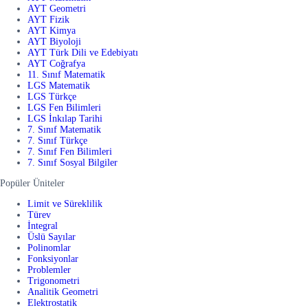
AYT Geometri
AYT Fizik
AYT Kimya
AYT Biyoloji
AYT Türk Dili ve Edebiyatı
AYT Coğrafya
11. Sınıf Matematik
LGS Matematik
LGS Türkçe
LGS Fen Bilimleri
LGS İnkılap Tarihi
7. Sınıf Matematik
7. Sınıf Türkçe
7. Sınıf Fen Bilimleri
7. Sınıf Sosyal Bilgiler
Popüler Üniteler
Limit ve Süreklilik
Türev
İntegral
Üslü Sayılar
Polinomlar
Fonksiyonlar
Problemler
Trigonometri
Analitik Geometri
Elektrostatik