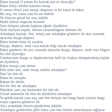
Bakın kaynak O zaman biz kaynak için ne diyeceğiz?
Bakın iletiyi iletilen kastımız mesaj.
O zaman iletiyi yani mesajı oluşturan ve bir kanal ile bakın.
Bir araç, bir vasıta yani bu ses olabilir.
Ne bileyim görsel bir araç olabilir.
Hedef kitleye ulaştıran birimdir.
Yani iletişimi aslında başlatan öğedir diyebiliriz.
Sözü söyleyen kişidir, iletinin sorumluluğunu üstlenen dir.
Arkadaşlar kaynak, ileti, mesaj yani arkadaşlar gönderici ile alıcı arasında
aktarılan duygu düşünce.
Bakın hemen bunu da yazalım.
Duygu, düşünce, istek veya nolcak bilgi olacak arkadaşlar.
Bakın gönderici ile arıcı arasında aktarılan duygu, düşünce, istek veya bilgiye
biz ileti diyeceğiz.
Göndericinin duygu ve düşüncelerinin belli bir ifadeye dönüştürülmüş halidir
de diyebiliriz.
Bakın mesaja yani iletiye.
Peki neler ileti, neler mesaj olabilir arkadaşlar?
Harf bir ileti dir.
Bakın bir mesajdır.
Rakam bir iletilir.
Ses bir ileti dir arkadaşlar.
Mimikler yani yüz hareketleri bir ileti dir.
Görsel anlatımlar bir ileti dir diyebiliriz arkadaşlar.
Ve geldik kanala yani araç yani ben iletişim imi hangi kanal yoluyla hangi
araçla yaparım gönderici ile.
Alıcı arasındaki iletinin gönderilme şeklidir.
Arkadaşlar gönderilme şekli bakın yani ben iletinin aktarılmasını sağlayan