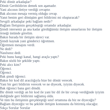
Peki dönüt arkadaşlar?
Dönüt Geribildirim demek son aşamadır.
Yani alıcının iletiye verdiği cevaptır.
Bak alıcının mesaja vermiş olduğu cevap.
Yanıt benim geri dönüşüm geri bildirimi mi oluşturacak?
Sevgili arkadaşlar peki bağlam nedir?
Bağlam İletişimin gerçekleştiği ortamdır arkadaşlar.
Şimdi isterseniz şu ana kadar gördüğümüz iletişim unsurlarını bir iletişim
örneği üstünde görelim.
Bakın burada bir iletişim süreci var.
Şimdi kaynak yani gönderici öğretmen.
Öğretmen mesajını verdi.
Ne dedi?
Nasılsınız dedi.
Peki bunu hangi kanal, hangi araçla yaptı?
Bakın sözlü bir şekilde yaptı.
Peki alıcı kim?
Öğrenci.
Öğrenci.
Bak şimdi öğrenci.
Bakın bir kod dil aracılığıyla bize bir dönüt verecek.
Yani bir geri bildirim verecek ve ne diyecek, iyiyim diyecek.
Bak öğrenci bana geri döndü.
Bir dönüt verdiği an bir kod ile yani bir dil ile bir cevap verdiğinde iyiyim
dediğinde geri bildirimi sağlamış oldu.
Ve tüm bu iletişimin gerçekleştiği sınıf ortamına da biz ne diyeceğiz?
Bağlam diyeceğiz ve bu şekilde iletişim konusunu da bitirmiş olacağız.
Sıkça Sorular Sorular