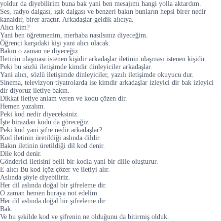
yoldur da diyebilirim buna bak yani ben mesajımı hangi yolla aktardım.
Ses, radyo dalgası, ışık dalgası ve benzeri bakın bunların hepsi birer nedir
kanaldır, birer araçtır. Arkadaşlar geldik alıcıya.
Alıcı kim?
Yani ben öğretmenim, merhaba nasılsınız diyeceğim.
Öğrenci karşıdaki kişi yani alıcı olacak.
Bakın o zaman ne diyeceğiz.
Iletinin ulaşması istenen kişidir arkadaşlar iletinin ulaşması istenen kişidir.
Peki bu sözlü iletişimde kimdir dinleyiciler arkadaşlar.
Yani alıcı, sözlü iletişimde dinleyiciler, yazılı iletişimde okuyucu dur.
Sinema, televizyon tiyatrolarda ise kimdir arkadaşlar izleyici dir bak izleyici
dir diyoruz iletiye bakın.
Dikkat iletiye anlam veren ve kodu çözen dir.
Hemen yazalım.
Peki kod nedir diyeceksiniz.
İşte birazdan kodu da göreceğiz.
Peki kod yani şifre nedir arkadaşlar?
Kod iletinin üretildiği aslında dildir.
Bakın iletinin üretildiği dil kod denir.
Dile kod denir.
Gönderici iletisini belli bir kodla yani bir dille oluşturur.
E alıcı Bu kod i̇çöz çözer ve iletiyi alır.
Aslında şöyle diyebiliriz.
Her dil aslında doğal bir şifreleme dir.
O zaman hemen buraya not edelim.
Her dil aslında doğal bir şifreleme dir.
Bak.
Ve bu şekilde kod ve şifrenin ne olduğunu da bitirmiş olduk.