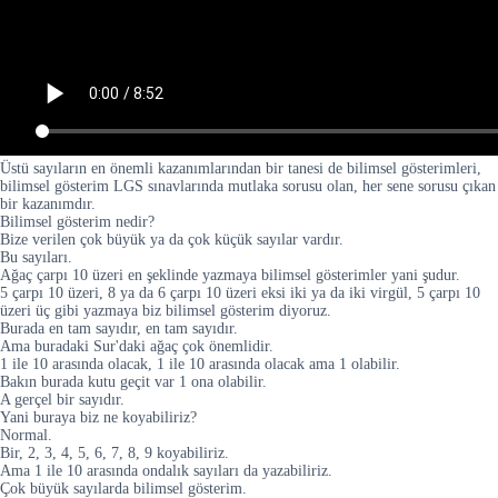
Üstü sayıların en önemli kazanımlarından bir tanesi de bilimsel gösterimleri,
bilimsel gösterim LGS sınavlarında mutlaka sorusu olan, her sene sorusu çıkan
bir kazanımdır.
Bilimsel gösterim nedir?
Bize verilen çok büyük ya da çok küçük sayılar vardır.
Bu sayıları.
Ağaç çarpı 10 üzeri en şeklinde yazmaya bilimsel gösterimler yani şudur.
5 çarpı 10 üzeri, 8 ya da 6 çarpı 10 üzeri eksi iki ya da iki virgül, 5 çarpı 10
üzeri üç gibi yazmaya biz bilimsel gösterim diyoruz.
Burada en tam sayıdır, en tam sayıdır.
Ama buradaki Sur'daki ağaç çok önemlidir.
1 ile 10 arasında olacak, 1 ile 10 arasında olacak ama 1 olabilir.
Bakın burada kutu geçit var 1 ona olabilir.
A gerçel bir sayıdır.
Yani buraya biz ne koyabiliriz?
Normal.
Bir, 2, 3, 4, 5, 6, 7, 8, 9 koyabiliriz.
Ama 1 ile 10 arasında ondalık sayıları da yazabiliriz.
Çok büyük sayılarda bilimsel gösterim.