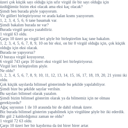
üzeri çok küçük sayı olduğu için sıfır virgül ile bir sayı olduğu için
üzdüğümüz bizim eksi olacak ama eksi kaç olacak?
Şimdi ben burada şöyle yapıyorum.
Vir gülleri birleştiriyoruz ve arada kalan kısmı yazıyorum.
1, 2, 3, 4, 5, 6, 6 tane basamak var.
Şimdi bakalım burada ne var?
Burada virgül şuraya yazabiliriz.
1 virgül 63 oldu.
Çarpı 10 üzeri şu virgül leri şöyle bir birleştirelim kaç tane bakalım.
1, 2, 3, 4, 5, 6, 7, 8, 9, 10 on bir eksi, on bir 0 virgül olduğu için, çok küçük
olduğu için eksi olacak.
Burada ne yapıyoruz?
O buraya virgül koyuyoruz.
6 virgül 743 çarpı 10 üzeri eksi virgül leri birleştiriyoruz.
Virgül leri birleştirelim şöyle.
Ne oldu?
1, 2, 3, 4, 5, 6, 7, 8, 9, 10, 11, 12, 13, 14, 15, 16, 17, 18, 19, 20, 21 yirmi iki
oldu.
Çok küçük sayılarda bilimsel gösterimde bu şekilde yapılabiliyor.
Şimdi bize bu şekilde sayılar verilsin.
Bu sayıları bilimsel olarak yazalım.
Şimdi bizim bilimsel gösterim olarak ya da bilmemiz için ne olması
gerekiyordu?
Ağaç sayısının 1 ile 10 arasında bir de dahil olmak üzere.
Biz burada bilimsel gösterim yapabilmek için virgülüne şöyle bir iki ederdik.
Bir gül 2 kaldırdığımız zaman ne oldu?
1 virgül 72 63 oldu.
Çarpı 10 üzeri her bir kaydırma da üst birer birer artar.