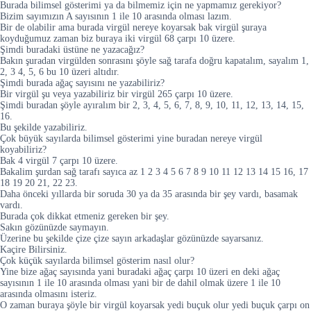
Burada bilimsel gösterimi ya da bilmemiz için ne yapmamız gerekiyor?
Bizim sayımızın A sayısının 1 ile 10 arasında olması lazım.
Bir de olabilir ama burada virgül nereye koyarsak bak virgül şuraya
koyduğumuz zaman biz buraya iki virgül 68 çarpı 10 üzere.
Şimdi buradaki üstüne ne yazacağız?
Bakın şuradan virgülden sonrasını şöyle sağ tarafa doğru kapatalım, sayalım 1,
2, 3 4, 5, 6 bu 10 üzeri altıdır.
Şimdi burada ağaç sayısını ne yazabiliriz?
Bir virgül şu veya yazabiliriz bir virgül 265 çarpı 10 üzere.
Şimdi buradan şöyle ayıralım bir 2, 3, 4, 5, 6, 7, 8, 9, 10, 11, 12, 13, 14, 15,
16.
Bu şekilde yazabiliriz.
Çok büyük sayılarda bilimsel gösterimi yine buradan nereye virgül
koyabiliriz?
Bak 4 virgül 7 çarpı 10 üzere.
Bakalim şurdan sağ tarafı sayıca az 1 2 3 4 5 6 7 8 9 10 11 12 13 14 15 16, 17
18 19 20 21, 22 23.
Daha önceki yıllarda bir soruda 30 ya da 35 arasında bir şey vardı, basamak
vardı.
Burada çok dikkat etmeniz gereken bir şey.
Sakın gözünüzde saymayın.
Üzerine bu şekilde çize çize sayın arkadaşlar gözünüzde sayarsanız.
Kaçire Bilirsiniz.
Çok küçük sayılarda bilimsel gösterim nasıl olur?
Yine bize ağaç sayısında yani buradaki ağaç çarpı 10 üzeri en deki ağaç
sayısının 1 ile 10 arasında olması yani bir de dahil olmak üzere 1 ile 10
arasında olmasını isteriz.
O zaman buraya şöyle bir virgül koyarsak yedi buçuk olur yedi buçuk çarpı on