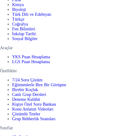
Kimya
Biyoloji
Türk Dili ve Edebiyatı
Türkçe
Coğrafya
Fen Bilimleri
İnkılap Tarihi
Sosyal Bilgiler
Araçlar
YKS Puan Hesaplama
LGS Puan Hesaplama
Özellikler
7/24 Soru Çözüm
Eğitmenlerle Bire Bir Görüşme
Birebir Koçluk
Canlı Grup Dersleri
Deneme Kulübü
Kişiye Özel Soru Bankası
Konu Anlatım Videoları
Çözümlü Testler
Grup Rehberlik Seansları
Sınıflar