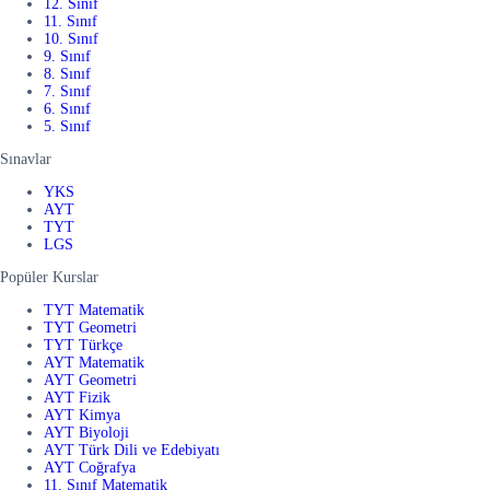
12. Sınıf
11. Sınıf
10. Sınıf
9. Sınıf
8. Sınıf
7. Sınıf
6. Sınıf
5. Sınıf
Sınavlar
YKS
AYT
TYT
LGS
Popüler Kurslar
TYT Matematik
TYT Geometri
TYT Türkçe
AYT Matematik
AYT Geometri
AYT Fizik
AYT Kimya
AYT Biyoloji
AYT Türk Dili ve Edebiyatı
AYT Coğrafya
11. Sınıf Matematik