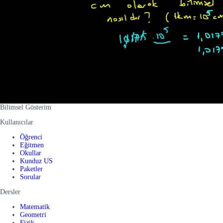
Bilimsel Gösterim
Kullanıcılar
Öğrenci
Eğitmen
Okullar
Kunduz US
Paketler
Sorular
Dersler
Matematik
Geometri
Fizik