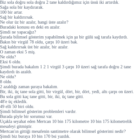
Biz sola doğru sola doğru 2 tane kaldırdığımız için üssü iki artırdık.
Sağa sola bir kaydırarak.
100 bir artar.
Sağ bir kaldırırsak.
Ne olur üz bir azalır, hangi üste azalır?
Buradaki konusu en deki en azalır.
Şimdi ne yapacağız?
Şurada bilimsel gösterim yapabilmek için şu bir gülü sağ tarafa kaydırdı.
Bakın bir virgül 78 oldu, çarpı 10 üzeri bak.
Sağ kaldırırsak üst bir azalır, bir azalır.
O zaman eksi 5 miş.
Ne oldu?
Eksi 6 oldu.
Şimdi burada bakalım 1 2 1 virgül 3 çarpı 10 üzeri sağ tarafa doğru 2 tane
kaydırdı üs azaldı.
Ne oldu?
8 oldu.
2 azaldığı zaman şuraya bakalım.
Bir, iki, üç tane sola gitti, bir virgül, dört, bir, dört, yedi, altı çarpı on üzeri.
Bu sola gitti kaç tane gitti, bir, iki, üç tane gitti.
48'e üç ekledik.
49 elli 50 biri oldu.
Şimdi bilimsel gösterim problemleri vardır.
Burada şöyle bir sorumuz var.
Uçakla seyahat eden Mertcan 10 bin 175 kilometre 10 bin 175 kilometrelik
mesafeyi gitmiştir.
Mertcan'ın gittiği mesafenin santimetre olarak bilimsel gösterimi nedir?
Şimdi biz buraya 10 bin 170 bsi yazdık.