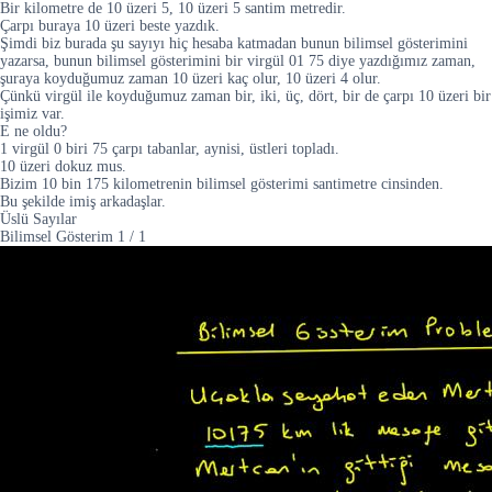
Bir kilometre de 10 üzeri 5, 10 üzeri 5 santim metredir.
Çarpı buraya 10 üzeri beste yazdık.
Şimdi biz burada şu sayıyı hiç hesaba katmadan bunun bilimsel gösterimini
yazarsa, bunun bilimsel gösterimini bir virgül 01 75 diye yazdığımız zaman,
şuraya koyduğumuz zaman 10 üzeri kaç olur, 10 üzeri 4 olur.
Çünkü virgül ile koyduğumuz zaman bir, iki, üç, dört, bir de çarpı 10 üzeri bir
işimiz var.
E ne oldu?
1 virgül 0 biri 75 çarpı tabanlar, aynisi, üstleri topladı.
10 üzeri dokuz mus.
Bizim 10 bin 175 kilometrenin bilimsel gösterimi santimetre cinsinden.
Bu şekilde imiş arkadaşlar.
Üslü Sayılar
Bilimsel Gösterim
1
/
1