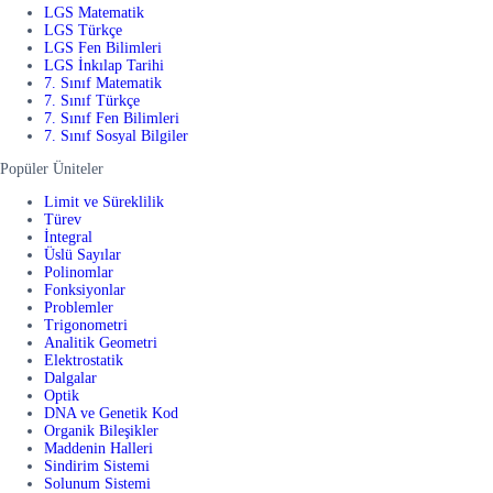
LGS Matematik
LGS Türkçe
LGS Fen Bilimleri
LGS İnkılap Tarihi
7. Sınıf Matematik
7. Sınıf Türkçe
7. Sınıf Fen Bilimleri
7. Sınıf Sosyal Bilgiler
Popüler Üniteler
Limit ve Süreklilik
Türev
İntegral
Üslü Sayılar
Polinomlar
Fonksiyonlar
Problemler
Trigonometri
Analitik Geometri
Elektrostatik
Dalgalar
Optik
DNA ve Genetik Kod
Organik Bileşikler
Maddenin Halleri
Sindirim Sistemi
Solunum Sistemi