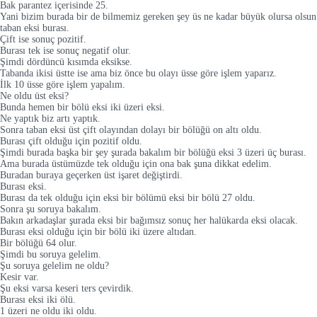
Bak parantez içerisinde 25.
Yani bizim burada bir de bilmemiz gereken şey üs ne kadar büyük olursa olsun
taban eksi burası.
Çift ise sonuç pozitif.
Burası tek ise sonuç negatif olur.
Şimdi dördüncü kısımda eksikse.
Tabanda ikisi üstte ise ama biz önce bu olayı üsse göre işlem yaparız.
İlk 10 üsse göre işlem yapalım.
Ne oldu üst eksi?
Bunda hemen bir bölü eksi iki üzeri eksi.
Ne yaptık biz artı yaptık.
Sonra taban eksi üst çift olayından dolayı bir bölüğü on altı oldu.
Burası çift olduğu için pozitif oldu.
Şimdi burada başka bir şey şurada bakalım bir bölüğü eksi 3 üzeri üç burası.
Ama burada üstümüzde tek olduğu için ona bak şuna dikkat edelim.
Buradan buraya geçerken üst işaret değiştirdi.
Burası eksi.
Burası da tek olduğu için eksi bir bölümü eksi bir bölü 27 oldu.
Sonra şu soruya bakalım.
Bakın arkadaşlar şurada eksi bir bağımsız sonuç her halükarda eksi olacak.
Burası eksi olduğu için bir bölü iki üzere altıdan.
Bir bölüğü 64 olur.
Şimdi bu soruya gelelim.
Şu soruya gelelim ne oldu?
Kesir var.
Şu eksi varsa keseri ters çevirdik.
Burası eksi iki ölü.
1 üzeri ne oldu iki oldu.