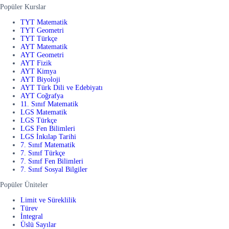
Popüler Kurslar
TYT Matematik
TYT Geometri
TYT Türkçe
AYT Matematik
AYT Geometri
AYT Fizik
AYT Kimya
AYT Biyoloji
AYT Türk Dili ve Edebiyatı
AYT Coğrafya
11. Sınıf Matematik
LGS Matematik
LGS Türkçe
LGS Fen Bilimleri
LGS İnkılap Tarihi
7. Sınıf Matematik
7. Sınıf Türkçe
7. Sınıf Fen Bilimleri
7. Sınıf Sosyal Bilgiler
Popüler Üniteler
Limit ve Süreklilik
Türev
İntegral
Üslü Sayılar