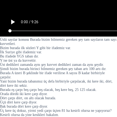
Üslü sayılar konusu Burada bizim bilmemiz gereken şey tam sayıların tam sayı
kuvvetleri.
Bizim burada ilk sözleri Y gibi bir ifademiz var.
İlk Suriye gibi ifademiz var.
Bu ifadede YGS taban dır.
Y ise üst ya da kuvvettir.
Üst dedikleri zamanda aynı şey kuvvet dedikleri zaman da aynı şeydir.
Şimdi bizim burada birinci bilmemiz gereken şey taban artı 100 artı dır.
Burada A üzeri B şeklinde bir ifade verilirse A sayısı B kadar birbiriyle
çarpılır.
Yani bizim burada tabanımız üç defa birbiriyle çarpılacak, iki kere iki, dört,
dört kere iki sekiz.
Burada eş çarpı beş çarpı beş olacak, beş kere beş, 25 125 olacak.
Orada dördü iki kere çarp diyor.
Dört çarpı dört, on altı olacak burada.
Üçü dört kere çarp diyor.
Bak burada dört kere çarp diyor.
Üç kere üç dokuz, yirmi yedi çarpı üçten 81 ha kesirli olursa ne yapıyoruz?
Kesirli olursa da yine kesikleri bakalım.