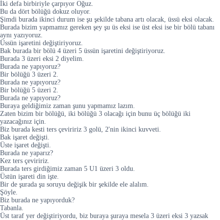
İki defa birbiriyle çarpıyor Oğuz.
Bu da dört bölüğü dokuz oluyor.
Şimdi burada ikinci durum ise şu şekilde tabana artı olacak, üssü eksi olacak.
Burada bizim yapmamız gereken şey şu üs eksi ise üst eksi ise bir bölü tabanı
aynı yazıyoruz.
Üssün işaretini değiştiriyoruz.
Bak burada bir bölü 4 üzeri 5 üssün işaretini değiştiriyoruz.
Burada 3 üzeri eksi 2 diyelim.
Burada ne yapıyoruz?
Bir bölüğü 3 üzeri 2.
Burada ne yapıyoruz?
Bir bölüğü 5 üzeri 2.
Burada ne yapıyoruz?
Buraya geldiğimiz zaman şunu yapmamız lazım.
Zaten bizim bir bölüğü, iki bölüğü 3 olacağı için bunu üç bölüğü iki
yazacağınız için.
Biz burada kesti ters çeviririz 3 golü, 2'nin ikinci kuvveti.
Bak işaret değişti.
Üste işaret değişti.
Burada ne yaparız?
Kez ters çeviririz.
Burada ters girdiğimiz zaman 5 U1 üzeri 3 oldu.
Üstün işareti din işte.
Bir de şurada şu soruyu değişik bir şekilde ele alalım.
Şöyle.
Biz burada ne yapıyorduk?
Tabanla.
Üst taraf yer değiştiriyordu, biz buraya şuraya mesela 3 üzeri eksi 3 yazsak