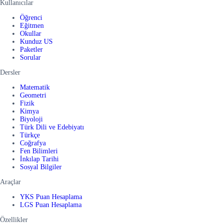
Kullanıcılar
Öğrenci
Eğitmen
Okullar
Kunduz US
Paketler
Sorular
Dersler
Matematik
Geometri
Fizik
Kimya
Biyoloji
Türk Dili ve Edebiyatı
Türkçe
Coğrafya
Fen Bilimleri
İnkılap Tarihi
Sosyal Bilgiler
Araçlar
YKS Puan Hesaplama
LGS Puan Hesaplama
Özellikler