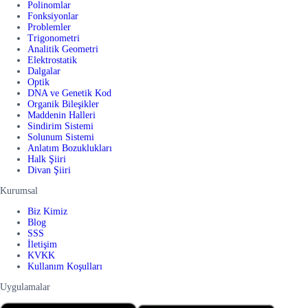
Polinomlar
Fonksiyonlar
Problemler
Trigonometri
Analitik Geometri
Elektrostatik
Dalgalar
Optik
DNA ve Genetik Kod
Organik Bileşikler
Maddenin Halleri
Sindirim Sistemi
Solunum Sistemi
Anlatım Bozuklukları
Halk Şiiri
Divan Şiiri
Kurumsal
Biz Kimiz
Blog
SSS
İletişim
KVKK
Kullanım Koşulları
Uygulamalar