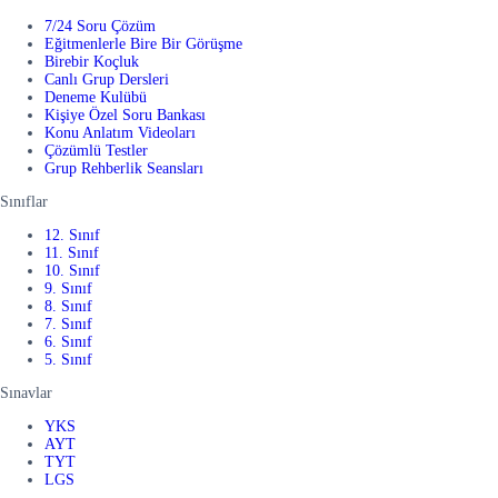
7/24 Soru Çözüm
Eğitmenlerle Bire Bir Görüşme
Birebir Koçluk
Canlı Grup Dersleri
Deneme Kulübü
Kişiye Özel Soru Bankası
Konu Anlatım Videoları
Çözümlü Testler
Grup Rehberlik Seansları
Sınıflar
12. Sınıf
11. Sınıf
10. Sınıf
9. Sınıf
8. Sınıf
7. Sınıf
6. Sınıf
5. Sınıf
Sınavlar
YKS
AYT
TYT
LGS