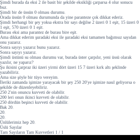
Şimdi burada da eksi 2 ile basit bir şekilde eksikliği çarparsa 4 olur sonucu
buz.
Şimdi bir de üssün 0 olması durumu.
Orada üssün 0 olması durumunda da yine paranteze çok dikkat ederiz.
Şimdi herhangi bir şey yoksa ekstra bir sayı değilse 2 üzeri 0 1 eşit, 15 üzeri 0
1 eşit, 570 üzeri 0 1 eşit.
Burası eksi ama parantez de burası bire eşit.
Ama dikkat ederim şuradaki eksi ile şuradaki eksi tamamen bağımsız sayıdan
onu yazarız.
Sonra sayıyı yazarız bunu yazarız.
Sonra sayıyı yazarız.
Şimdi üstünü su olması durumu var, burada üster çarpılır, yeni üssü olarak
yazılır, ne yaparız?
Şu ikisini çarpraz iki üzeri yirmi dört üzeri 15 7 üzeri kırk altı şeklinde
yazabiliriz.
Ama size şöyle bir tüyo vereyim.
İleriki zamanda işimize yarayacak bir şey 250 20'ye işimize nasıl geliyorsa o
şekilde de düzenleyebiliriz.
250 2'nin onuncu kuvveti de olabilir.
200 leri onun ikinci kuvveti de olabilir.
250 dördün beşinci kuvveti de olabilir.
Bak 20.
20.
20.
Ünlülerimiz hep 20.
Üslü Sayılar
Tam Sayıların Tam Kuvvetleri
1
/
1