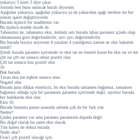
yukarıya 3 üzeri 3 diye çıkar.
Aslında ben buna salıncak kuralı diyorum.
Aşağıdan yukarıya, aşağıdan yukarıya ya da yukarıdan aşağı inerken üst her
zaman işaret değiştiriyordu.
Burada üçüncü bir maddemiz var.
Bu üçüncü madde mizde de.
Tabanımız ne, tabanımız eksi, üstünüz artı burada taban parantez içinde olup
olmamasına göre değerlendirilir, ayrı ayrı değerlendirilir.
Biz burada buraya atıyorum 4 yazalım 4 yazdığımız zaman ne olur bakalım
simdi?
Şimdi burada parantez içerisinde ve eksi ise en önemli kısım bu eksi ise ve üst
çift ise çift ise sonucu omuz pozitif olur.
Çift ise sonucu buz pozitif olur.
16.
Bak burada.
Tavan eksi üst teşhise sonucu muz.
Negatif olur.
Burada şuna dikkat etmeliyiz, bu eksi burada tamamen bağımsız, tamamen
bağımsız olduğu için bir paranteze parantez içerisinde değil, sayımız burada
her halükarda eksi olur.
Eksi 16.
Burada bununla şunun arasında aslında çok da bir fark yok.
Neden?
Çünkü parantez var ama parantez parantezin dışında değil.
Biz doğal olarak bu zaten eksi olacak.
3'ün karesi de dokuz burada.
Nedir eksi?
Uras'ı çift pozitif olacağı için.