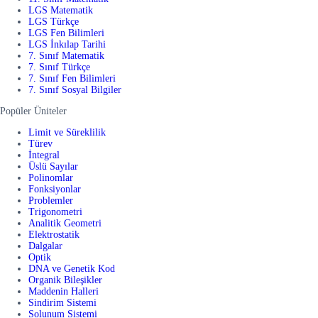
LGS Matematik
LGS Türkçe
LGS Fen Bilimleri
LGS İnkılap Tarihi
7. Sınıf Matematik
7. Sınıf Türkçe
7. Sınıf Fen Bilimleri
7. Sınıf Sosyal Bilgiler
Popüler Üniteler
Limit ve Süreklilik
Türev
İntegral
Üslü Sayılar
Polinomlar
Fonksiyonlar
Problemler
Trigonometri
Analitik Geometri
Elektrostatik
Dalgalar
Optik
DNA ve Genetik Kod
Organik Bileşikler
Maddenin Halleri
Sindirim Sistemi
Solunum Sistemi