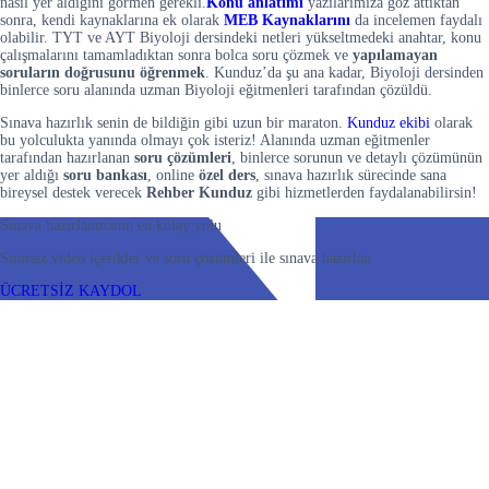
nasıl yer aldığını görmen gerekli.
Konu anlatımı
yazılarımıza göz attıktan
sonra, kendi kaynaklarına ek olarak
MEB Kaynaklarını
da incelemen faydalı
olabilir. TYT ve AYT Biyoloji dersindeki netleri yükseltmedeki anahtar, konu
çalışmalarını tamamladıktan sonra bolca soru çözmek ve
yapılamayan
soruların doğrusunu öğrenmek
. Kunduz’da şu ana kadar, Biyoloji dersinden
binlerce soru alanında uzman Biyoloji eğitmenleri tarafından çözüldü.
Sınava hazırlık senin de bildiğin gibi uzun bir maraton.
Kunduz ekibi
olarak
bu yolculukta yanında olmayı çok isteriz! Alanında uzman eğitmenler
tarafından hazırlanan
soru çözümleri
, binlerce sorunun ve detaylı çözümünün
yer aldığı
soru bankası
, online
özel ders
, sınava hazırlık sürecinde sana
bireysel destek verecek
Rehber Kunduz
gibi hizmetlerden faydalanabilirsin!
Sınava hazırlanmanın en kolay yolu
Sınırsız video içerikler ve soru çözümleri ile sınava hazırlan
ÜCRETSİZ KAYDOL