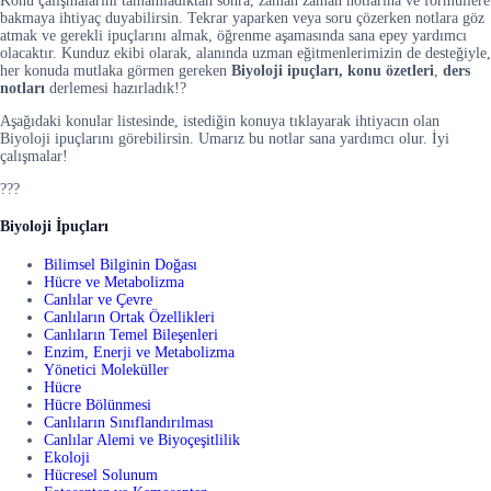
Konu çalışmalarını tamamladıktan sonra, zaman zaman notlarına ve formüllere
bakmaya ihtiyaç duyabilirsin. Tekrar yaparken veya soru çözerken notlara göz
atmak ve gerekli ipuçlarını almak, öğrenme aşamasında sana epey yardımcı
olacaktır. Kunduz ekibi olarak, alanında uzman eğitmenlerimizin de desteğiyle,
her konuda mutlaka görmen gereken
Biyoloji ipuçları, konu
özetleri
,
ders
notları
derlemesi hazırladık!?
Aşağıdaki konular listesinde, istediğin konuya tıklayarak ihtiyacın olan
Biyoloji ipuçlarını görebilirsin. Umarız bu notlar sana yardımcı olur. İyi
çalışmalar!
???
Biyoloji İpuçları
Bilimsel Bilginin Doğası
Hücre ve Metabolizma
Canlılar ve Çevre
Canlıların Ortak Özellikleri
Canlıların Temel Bileşenleri
Enzim, Enerji ve Metabolizma
Yönetici Moleküller
Hücre
Hücre Bölünmesi
Canlıların Sınıflandırılması
Canlılar Alemi ve Biyoçeşitlilik
Ekoloji
Hücresel Solunum