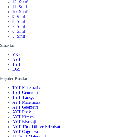
12. Sınıf
11. Sınıf
10. Sınıf
9. Sınıf
8. Sınıf
7. Sınıf
6. Sınıf
5. Sınıf
Sınavlar
YKS
AYT
TYT
LGS
Popüler Kurslar
TYT Matematik
TYT Geometri
TYT Türkçe
AYT Matematik
AYT Geometri
AYT Fizik
AYT Kimya
AYT Biyoloji
AYT Türk Dili ve Edebiyatı
AYT Coğrafya
11. Sınıf Matematik