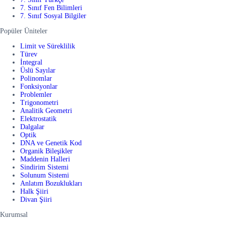
7. Sınıf Fen Bilimleri
7. Sınıf Sosyal Bilgiler
Popüler Üniteler
Limit ve Süreklilik
Türev
İntegral
Üslü Sayılar
Polinomlar
Fonksiyonlar
Problemler
Trigonometri
Analitik Geometri
Elektrostatik
Dalgalar
Optik
DNA ve Genetik Kod
Organik Bileşikler
Maddenin Halleri
Sindirim Sistemi
Solunum Sistemi
Anlatım Bozuklukları
Halk Şiiri
Divan Şiiri
Kurumsal