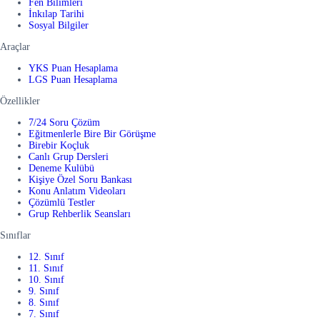
Fen Bilimleri
İnkılap Tarihi
Sosyal Bilgiler
Araçlar
YKS Puan Hesaplama
LGS Puan Hesaplama
Özellikler
7/24 Soru Çözüm
Eğitmenlerle Bire Bir Görüşme
Birebir Koçluk
Canlı Grup Dersleri
Deneme Kulübü
Kişiye Özel Soru Bankası
Konu Anlatım Videoları
Çözümlü Testler
Grup Rehberlik Seansları
Sınıflar
12. Sınıf
11. Sınıf
10. Sınıf
9. Sınıf
8. Sınıf
7. Sınıf