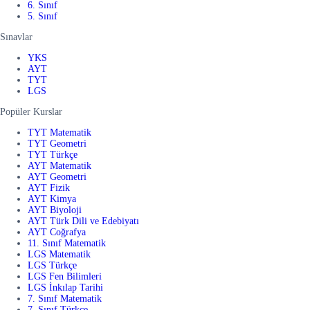
6. Sınıf
5. Sınıf
Sınavlar
YKS
AYT
TYT
LGS
Popüler Kurslar
TYT Matematik
TYT Geometri
TYT Türkçe
AYT Matematik
AYT Geometri
AYT Fizik
AYT Kimya
AYT Biyoloji
AYT Türk Dili ve Edebiyatı
AYT Coğrafya
11. Sınıf Matematik
LGS Matematik
LGS Türkçe
LGS Fen Bilimleri
LGS İnkılap Tarihi
7. Sınıf Matematik
7. Sınıf Türkçe