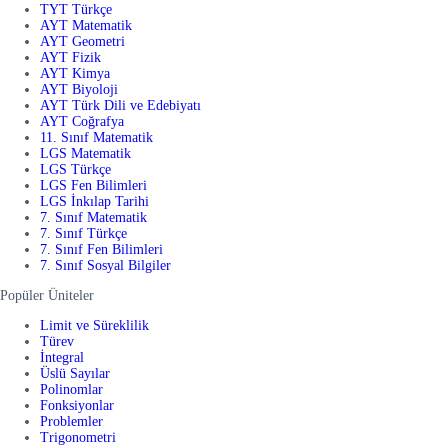
TYT Türkçe
AYT Matematik
AYT Geometri
AYT Fizik
AYT Kimya
AYT Biyoloji
AYT Türk Dili ve Edebiyatı
AYT Coğrafya
11. Sınıf Matematik
LGS Matematik
LGS Türkçe
LGS Fen Bilimleri
LGS İnkılap Tarihi
7. Sınıf Matematik
7. Sınıf Türkçe
7. Sınıf Fen Bilimleri
7. Sınıf Sosyal Bilgiler
Popüler Üniteler
Limit ve Süreklilik
Türev
İntegral
Üslü Sayılar
Polinomlar
Fonksiyonlar
Problemler
Trigonometri