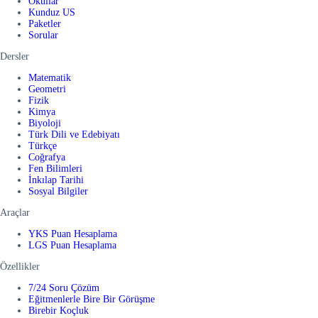
Okullar
Kunduz US
Paketler
Sorular
Dersler
Matematik
Geometri
Fizik
Kimya
Biyoloji
Türk Dili ve Edebiyatı
Türkçe
Coğrafya
Fen Bilimleri
İnkılap Tarihi
Sosyal Bilgiler
Araçlar
YKS Puan Hesaplama
LGS Puan Hesaplama
Özellikler
7/24 Soru Çözüm
Eğitmenlerle Bire Bir Görüşme
Birebir Koçluk