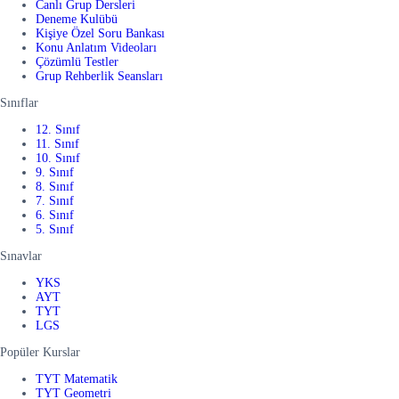
Canlı Grup Dersleri
Deneme Kulübü
Kişiye Özel Soru Bankası
Konu Anlatım Videoları
Çözümlü Testler
Grup Rehberlik Seansları
Sınıflar
12. Sınıf
11. Sınıf
10. Sınıf
9. Sınıf
8. Sınıf
7. Sınıf
6. Sınıf
5. Sınıf
Sınavlar
YKS
AYT
TYT
LGS
Popüler Kurslar
TYT Matematik
TYT Geometri