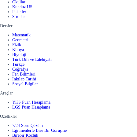
Okullar
Kunduz US
Paketler
Sorular
Dersler
Matematik
Geometri
Fizik
Kimya
Biyoloji
Türk Dili ve Edebiyatı
Türkçe
Coğrafya
Fen Bilimleri
İnkılap Tarihi
Sosyal Bilgiler
Araçlar
YKS Puan Hesaplama
LGS Puan Hesaplama
Özellikler
7/24 Soru Çözüm
Eğitmenlerle Bire Bir Görüşme
Birebir Koçluk