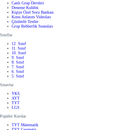
Canlı Grup Dersleri
Deneme Kulübü
Kişiye Özel Soru Bankası
Konu Anlatım Videoları
Çözümlü Testler
Grup Rehberlik Seansları
Sınıflar
12. Sınıf
11. Sınıf
10. Sınıf
9. Sınıf
8. Sınıf
7. Sınıf
6. Sınıf
5. Sınıf
Sınavlar
YKS
AYT
TYT
LGS
Popüler Kurslar
TYT Matematik
TYT Geometri