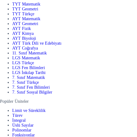
TYT Matematik
TYT Geometri
TYT Türkçe
AYT Matematik
AYT Geometri
AYT Fizik
AYT Kimya
AYT Biyoloji
AYT Türk Dili ve Edebiyatı
AYT Coğrafya
11. Sınıf Matematik
LGS Matematik
LGS Türkçe
LGS Fen Bilimleri
LGS İnkılap Tarihi
7. Sınıf Matematik
7. Sınıf Türkçe
7. Sınıf Fen Bilimleri
7. Sınıf Sosyal Bilgiler
Popüler Üniteler
Limit ve Süreklilik
Türev
İntegral
Üslü Sayılar
Polinomlar
Fonksiyonlar