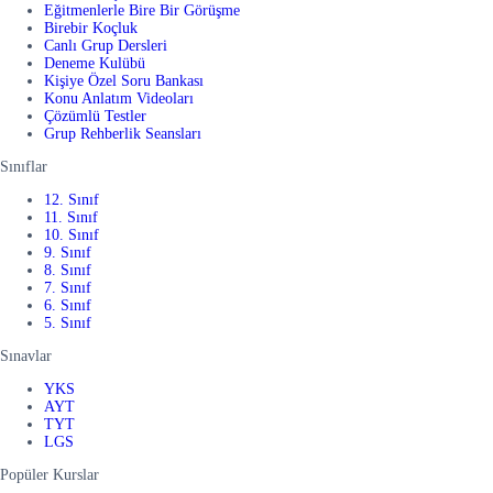
Eğitmenlerle Bire Bir Görüşme
Birebir Koçluk
Canlı Grup Dersleri
Deneme Kulübü
Kişiye Özel Soru Bankası
Konu Anlatım Videoları
Çözümlü Testler
Grup Rehberlik Seansları
Sınıflar
12. Sınıf
11. Sınıf
10. Sınıf
9. Sınıf
8. Sınıf
7. Sınıf
6. Sınıf
5. Sınıf
Sınavlar
YKS
AYT
TYT
LGS
Popüler Kurslar