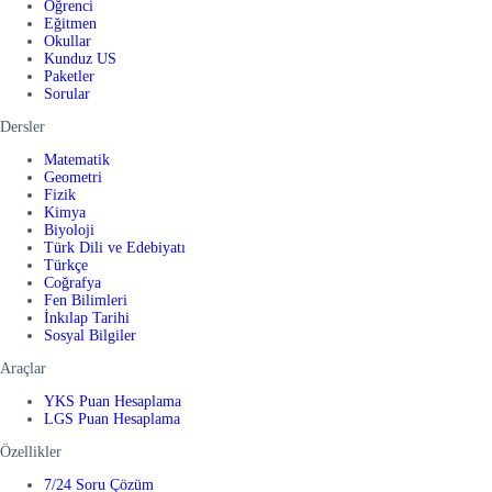
Öğrenci
Eğitmen
Okullar
Kunduz US
Paketler
Sorular
Dersler
Matematik
Geometri
Fizik
Kimya
Biyoloji
Türk Dili ve Edebiyatı
Türkçe
Coğrafya
Fen Bilimleri
İnkılap Tarihi
Sosyal Bilgiler
Araçlar
YKS Puan Hesaplama
LGS Puan Hesaplama
Özellikler
7/24 Soru Çözüm