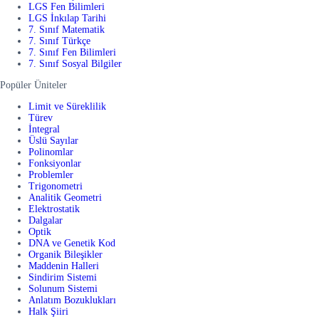
LGS Fen Bilimleri
LGS İnkılap Tarihi
7. Sınıf Matematik
7. Sınıf Türkçe
7. Sınıf Fen Bilimleri
7. Sınıf Sosyal Bilgiler
Popüler Üniteler
Limit ve Süreklilik
Türev
İntegral
Üslü Sayılar
Polinomlar
Fonksiyonlar
Problemler
Trigonometri
Analitik Geometri
Elektrostatik
Dalgalar
Optik
DNA ve Genetik Kod
Organik Bileşikler
Maddenin Halleri
Sindirim Sistemi
Solunum Sistemi
Anlatım Bozuklukları
Halk Şiiri