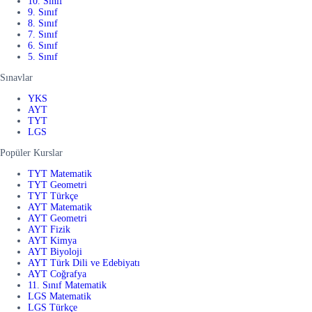
10. Sınıf
9. Sınıf
8. Sınıf
7. Sınıf
6. Sınıf
5. Sınıf
Sınavlar
YKS
AYT
TYT
LGS
Popüler Kurslar
TYT Matematik
TYT Geometri
TYT Türkçe
AYT Matematik
AYT Geometri
AYT Fizik
AYT Kimya
AYT Biyoloji
AYT Türk Dili ve Edebiyatı
AYT Coğrafya
11. Sınıf Matematik
LGS Matematik
LGS Türkçe