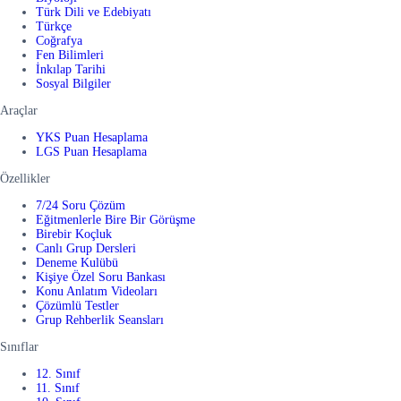
Türk Dili ve Edebiyatı
Türkçe
Coğrafya
Fen Bilimleri
İnkılap Tarihi
Sosyal Bilgiler
Araçlar
YKS Puan Hesaplama
LGS Puan Hesaplama
Özellikler
7/24 Soru Çözüm
Eğitmenlerle Bire Bir Görüşme
Birebir Koçluk
Canlı Grup Dersleri
Deneme Kulübü
Kişiye Özel Soru Bankası
Konu Anlatım Videoları
Çözümlü Testler
Grup Rehberlik Seansları
Sınıflar
12. Sınıf
11. Sınıf