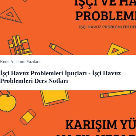
Konu Anlatımı Yazıları
İşçi Havuz Problemleri İpuçları - İşçi Havuz
Problemleri Ders Notları