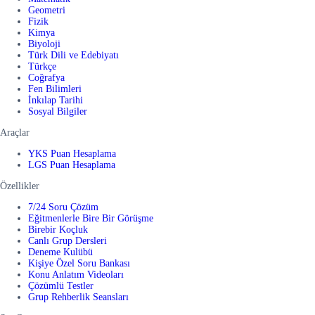
Geometri
Fizik
Kimya
Biyoloji
Türk Dili ve Edebiyatı
Türkçe
Coğrafya
Fen Bilimleri
İnkılap Tarihi
Sosyal Bilgiler
Araçlar
YKS Puan Hesaplama
LGS Puan Hesaplama
Özellikler
7/24 Soru Çözüm
Eğitmenlerle Bire Bir Görüşme
Birebir Koçluk
Canlı Grup Dersleri
Deneme Kulübü
Kişiye Özel Soru Bankası
Konu Anlatım Videoları
Çözümlü Testler
Grup Rehberlik Seansları