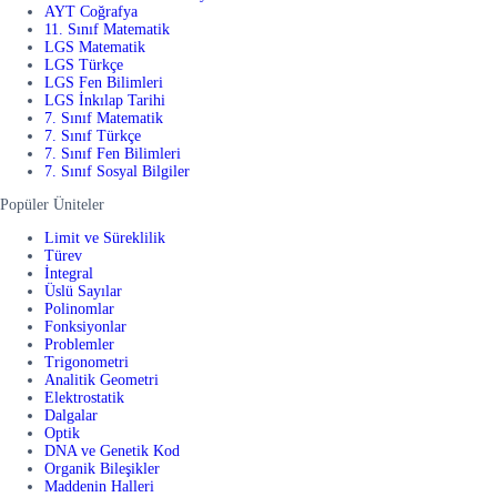
AYT Coğrafya
11. Sınıf Matematik
LGS Matematik
LGS Türkçe
LGS Fen Bilimleri
LGS İnkılap Tarihi
7. Sınıf Matematik
7. Sınıf Türkçe
7. Sınıf Fen Bilimleri
7. Sınıf Sosyal Bilgiler
Popüler Üniteler
Limit ve Süreklilik
Türev
İntegral
Üslü Sayılar
Polinomlar
Fonksiyonlar
Problemler
Trigonometri
Analitik Geometri
Elektrostatik
Dalgalar
Optik
DNA ve Genetik Kod
Organik Bileşikler
Maddenin Halleri