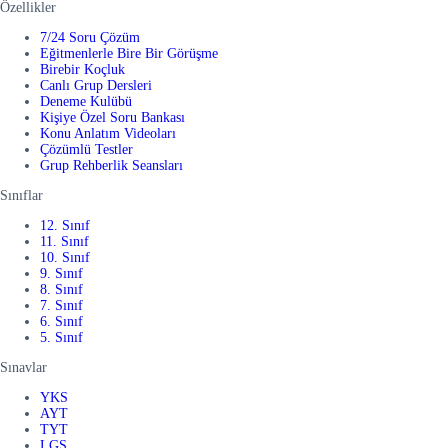
Özellikler
7/24 Soru Çözüm
Eğitmenlerle Bire Bir Görüşme
Birebir Koçluk
Canlı Grup Dersleri
Deneme Kulübü
Kişiye Özel Soru Bankası
Konu Anlatım Videoları
Çözümlü Testler
Grup Rehberlik Seansları
Sınıflar
12. Sınıf
11. Sınıf
10. Sınıf
9. Sınıf
8. Sınıf
7. Sınıf
6. Sınıf
5. Sınıf
Sınavlar
YKS
AYT
TYT
LGS