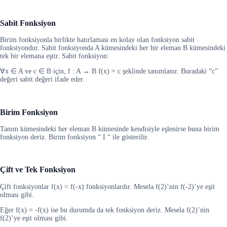
Sabit Fonksiyon
Birim fonksiyonla birlikte hatırlaması en kolay olan fonksiyon sabit
fonksiyondur. Sabit fonksiyonda A kümesindeki her bir eleman B kümesindeki
tek bir elemana eştir. Sabit fonksiyon:
∀x ∈ A ve c ∈ B için, f : A → B f(x) = c şeklinde tanımlanır. Buradaki “c”
değeri sabit değeri ifade eder.
Birim Fonksiyon
Tanım kümesindeki her eleman B kümesinde kendisiyle eşlenirse buna birim
fonksiyon deriz. Birim fonksiyon “ I “ ile gösterilir.
Çift ve Tek Fonksiyon
Çift fonksiyonlar f(x) = f(-x) fonksiyonlardır. Mesela f(2)’nin f(-2)’ye eşit
olması gibi.
Eğer f(x) = -f(x) ise bu durumda da tek fonksiyon deriz. Mesela f(2)’nin
f(2)’ye eşit olması gibi.