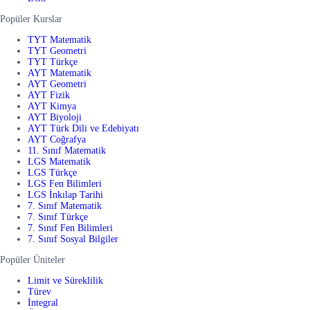
Popüler Kurslar
TYT Matematik
TYT Geometri
TYT Türkçe
AYT Matematik
AYT Geometri
AYT Fizik
AYT Kimya
AYT Biyoloji
AYT Türk Dili ve Edebiyatı
AYT Coğrafya
11. Sınıf Matematik
LGS Matematik
LGS Türkçe
LGS Fen Bilimleri
LGS İnkılap Tarihi
7. Sınıf Matematik
7. Sınıf Türkçe
7. Sınıf Fen Bilimleri
7. Sınıf Sosyal Bilgiler
Popüler Üniteler
Limit ve Süreklilik
Türev
İntegral