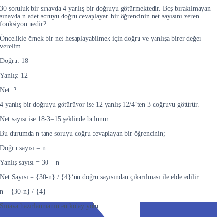
30 soruluk bir sınavda 4 yanlış bir doğruyu götürmektedir. Boş bırakılmayan
sınavda n adet soruyu doğru cevaplayan bir öğrencinin net sayısını veren
fonksiyon nedir?
Öncelikle örnek bir net hesaplayabilmek için doğru ve yanlışa birer değer
verelim
Doğru: 18
Yanlış: 12
Net: ?
4 yanlış bir doğruyu götürüyor ise 12 yanlış 12/4’ten 3 doğruyu götürür.
Net sayısı ise 18-3=15 şeklinde bulunur.
Bu durumda n tane soruyu doğru cevaplayan bir öğrencinin;
Doğru sayısı = n
Yanlış sayısı = 30 – n
Net Sayısı = {30-n} / {4}‘ün doğru sayısından çıkarılması ile elde edilir.
n – {30-n} / {4}
Sınava hazırlanmanın en kolay yolu