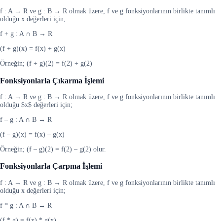
f : A → R ve g : B → R olmak üzere, f ve g fonksiyonlarının birlikte tanımlı
olduğu x değerleri için;
f + g : A ∩ B → R
(f + g)(x) = f(x) + g(x)
Örneğin; (f + g)(2) = f(2) + g(2)
Fonksiyonlarla Çıkarma İşlemi
f : A → R ve g : B → R olmak üzere, f ve g fonksiyonlarının birlikte tanımlı
olduğu $x$ değerleri için;
f – g : A ∩ B → R
(f – g)(x) = f(x) – g(x)
Örneğin; (f – g)(2) = f(2) – g(2) olur.
Fonksiyonlarla Çarpma İşlemi
f : A → R ve g : B → R olmak üzere, f ve g fonksiyonlarının birlikte tanımlı
olduğu x değerleri için;
f * g : A ∩ B → R
(f * g) = f(x) * g(x)