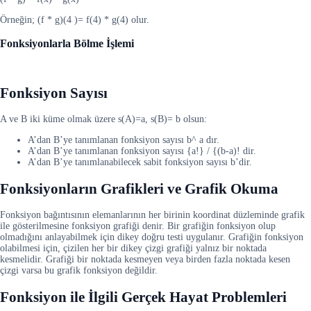
Örneğin; (f * g)(4 )= f(4) * g(4) olur.
Fonksiyonlarla Bölme İşlemi
Fonksiyon Sayısı
A ve B iki küme olmak üzere s(A)=a, s(B)= b olsun:
A’dan B’ye tanımlanan fonksiyon sayısı b^ a dır.
A’dan B’ye tanımlanan fonksiyon sayısı {a!} / {(b-a)! dir.
A’dan B’ye tanımlanabilecek sabit fonksiyon sayısı b’dir.
Fonksiyonların Grafikleri ve Grafik Okuma
Fonksiyon bağıntısının elemanlarının her birinin koordinat düzleminde grafik
ile gösterilmesine fonksiyon grafiği denir. Bir grafiğin fonksiyon olup
olmadığını anlayabilmek için dikey doğru testi uygulanır. Grafiğin fonksiyon
olabilmesi için, çizilen her bir dikey çizgi grafiği yalnız bir noktada
kesmelidir. Grafiği bir noktada kesmeyen veya birden fazla noktada kesen
çizgi varsa bu grafik fonksiyon değildir.
Fonksiyon ile İlgili Gerçek Hayat Problemleri