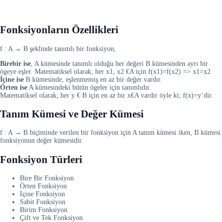
Fonksiyonların Özellikleri
f : A → B şeklinde tanımlı bir fonksiyon,
Birebir ise
, A kümesinde tanımlı olduğu her değeri B kümesinden ayrı bir
ögeye eşler. Matematiksel olarak; her x1, x2 €A için f(x1)=f(x2) => x1=x2
İçine ise
B kümesinde, eşlenmemiş en az bir değer vardır.
Örten ise
A kümesindeki bütün ögeler için tanımlıdır.
Matematiksel olarak; her y € B için en az bir x€A vardır öyle ki; f(x)=y’dir.
Tanım Kümesi ve Değer Kümesi
f : A → B biçiminde verilen bir fonksiyon için A tanım kümesi iken, B kümesi
fonksiyonun değer kümesidir.
Fonksiyon Türleri
Bire Bir Fonksiyon
Örten Fonksiyon
İçine Fonksiyon
Sabit Fonksiyon
Birim Fonksiyon
Çift ve Tek Fonksiyon