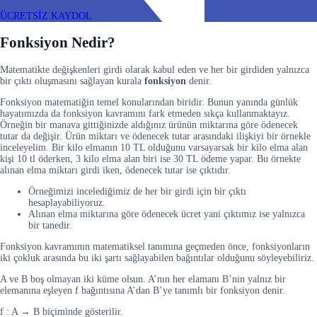
ÜCRETSİZ KAYDOL
Fonksiyon Nedir?
Matematikte değişkenleri girdi olarak kabul eden ve her bir girdiden yalnızca
bir çıktı oluşmasını sağlayan kurala
fonksiyon
denir.
Fonksiyon matematiğin temel konularından biridir. Bunun yanında günlük
hayatımızda da fonksiyon kavramını fark etmeden sıkça kullanmaktayız.
Örneğin bir manava gittiğinizde aldığınız ürünün miktarına göre ödenecek
tutar da değişir. Ürün miktarı ve ödenecek tutar arasındaki ilişkiyi bir örnekle
inceleyelim. Bir kilo elmanın 10 TL olduğunu varsayarsak bir kilo elma alan
kişi 10 tl öderken, 3 kilo elma alan biri ise 30 TL ödeme yapar. Bu örnekte
alınan elma miktarı girdi iken, ödenecek tutar ise çıktıdır.
Örneğimizi incelediğimiz de her bir girdi için bir çıktı
hesaplayabiliyoruz.
Alınan elma miktarına göre ödenecek ücret yani çıktımız ise yalnızca
bir tanedir.
Fonksiyon kavramının matematiksel tanımına geçmeden önce, fonksiyonların
iki çokluk arasında bu iki şartı sağlayabilen bağıntılar olduğunu söyleyebiliriz.
A ve B boş olmayan iki küme olsun. A’nın her elamanı B’nin yalnız bir
elemanına eşleyen f bağıntısına A’dan B’ye tanımlı bir fonksiyon denir.
f : A → B biçiminde gösterilir.