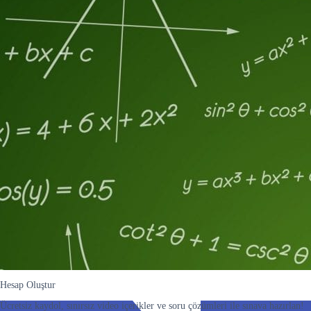
Hesap Oluştur
Ücretsiz kaydol, sınırsız video içerikler ve soru çözümleri ile sınava hazırlan!