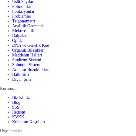
Üslü Sayılar
Polinomlar
Fonksiyonlar
Problemler
Trigonometri
Analitik Geometri
Elektrostatik
Dalgalar
Optik
DNA ve Genetik Kod
Organik Bileşikler
Maddenin Halleri
Sindirim Sistemi
Solunum Sistemi
Anlatım Bozuklukları
Halk Şiiri
Divan Şiiri
Kurumsal
Biz Kimiz
Blog
SSS
İletişim
KVKK
Kullanım Koşulları
Uygulamalar