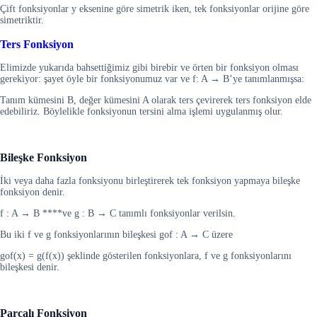
Çift fonksiyonlar y eksenine göre simetrik iken, tek fonksiyonlar orijine göre
simetriktir.
Ters Fonksiyon
Elimizde yukarıda bahsettiğimiz gibi birebir ve örten bir fonksiyon olması
gerekiyor: şayet öyle bir fonksiyonumuz var ve f: A → B’ye tanımlanmışsa:
Tanım kümesini B, değer kümesini A olarak ters çevirerek ters fonksiyon elde
edebiliriz. Böylelikle fonksiyonun tersini alma işlemi uygulanmış olur.
Bileşke Fonksiyon
İki veya daha fazla fonksiyonu birleştirerek tek fonksiyon yapmaya bileşke
fonksiyon denir.
f : A → B ****ve g : B → C tanımlı fonksiyonlar verilsin.
Bu iki f ve g fonksiyonlarının bileşkesi gof : A → C üzere
gof(x) = g(f(x)) şeklinde gösterilen fonksiyonlara, f ve g fonksiyonlarını
bileşkesi denir.
Parçalı Fonksiyon