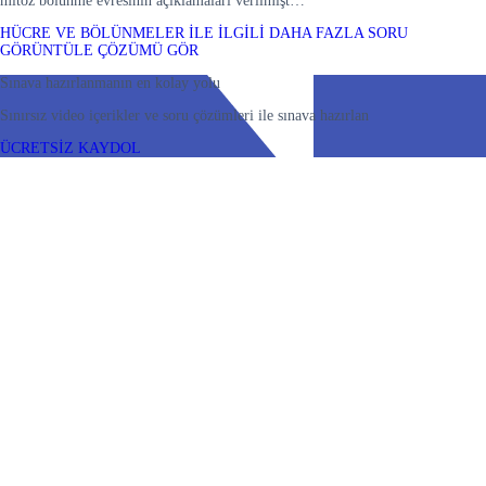
mitoz bölünme evresinin açıklamaları verilmişt…
HÜCRE VE BÖLÜNMELER İLE İLGİLİ DAHA FAZLA SORU
GÖRÜNTÜLE
ÇÖZÜMÜ GÖR
Sınava hazırlanmanın en kolay yolu
Sınırsız video içerikler ve soru çözümleri ile sınava hazırlan
ÜCRETSİZ KAYDOL