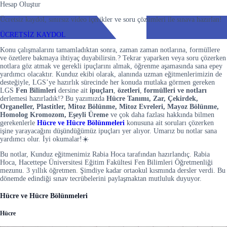
Hesap Oluştur
Ücretsiz kaydol, sınırsız video içerikler ve soru çözümleri ile sınava hazırlan!
ÜCRETSİZ KAYDOL
Konu çalışmalarını tamamladıktan sonra, zaman zaman notlarına, formüllere
ve özetlere bakmaya ihtiyaç duyabilirsin.? Tekrar yaparken veya soru çözerken
notlara göz atmak ve gerekli ipuçlarını almak, öğrenme aşamasında sana epey
yardımcı olacaktır. Kunduz ekibi olarak, alanında uzman eğitmenlerimizin de
desteğiyle, LGS’ye hazırlık sürecinde her konuda mutlaka görmen gereken
LGS
Fen Bilimleri
dersine ait
ipuçları
,
özetleri
,
formülleri ve notları
derlemesi hazırladık!? Bu yazımızda
Hücre Tanımı, Zar, Çekirdek,
Organeller, Plastitler, Mitoz Bölünme, Mitoz Evreleri, Mayoz Bölünme,
Homolog Kromozom, Eşeyli Üreme
ve çok daha fazlası hakkında bilmen
gerekenlerle
Hücre ve Hücre Bölünmeleri
konusuna ait soruları çözerken
işine yarayacağını düşündüğümüz ipuçları yer alıyor. Umarız bu notlar sana
yardımcı olur. İyi okumalar!☀️
Bu notlar, Kunduz eğitmenimiz Rabia Hoca tarafından hazırlandıç. Rabia
Hoca, Hacettepe Üniversitesi Eğitim Fakültesi Fen Bilimleri Öğretmenliği
mezunu. 3 yıllık öğretmen. Şimdiye kadar ortaokul kısmında dersler verdi. Bu
dönemde edindiği sınav tecrübelerini paylaşmaktan mutluluk duyuyor.
Hücre ve Hücre Bölünmeleri
Hücre