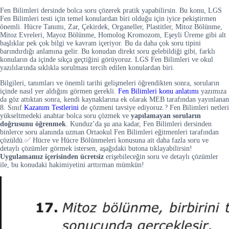
Fen Bilimleri dersinde bolca soru çözerek pratik yapabilirsin. Bu konu, LGS
Fen Bilimleri testi için temel konulardan biri olduğu için iyice pekiştirmen
önemli. Hücre Tanımı, Zar, Çekirdek, Organeller, Plastitler, Mitoz Bölünme,
Mitoz Evreleri, Mayoz Bölünme, Homolog Kromozom, Eşeyli Üreme gibi alt
başlıklar pek çok bilgi ve kavram içeriyor. Bu da daha çok soru tipini
barındırdığı anlamına gelir. Bu konudan direkt soru gelebildiği gibi, farklı
konuların da içinde sıkça geçtiğini görüyoruz. LGS Fen Bilimleri ve okul
yazılılarında sıklıkla sorulması tercih edilen konulardan biri.
Bilgileri, tanımları ve önemli tarihi gelişmeleri öğrendikten sonra, soruların
içinde nasıl yer aldığını görmen gerekli.
Fen Bilimleri konu anlatımı
yazımıza
da göz attıktan sonra, kendi kaynaklarına ek olarak MEB tarafından yayınlanan
8. Sınıf
Kazanım Testlerini
de çözmeni tavsiye ediyoruz.? Fen Bilimleri netleri
yükseltmedeki anahtar bolca soru çözmek ve
yapılamayan soruların
doğrusunu öğrenmek
. Kunduz’da şu ana kadar, Fen Bilimleri dersinden
binlerce soru alanında uzman Ortaokul Fen Bilimleri eğitmenleri tarafından
çözüldü.✅ Hücre ve Hücre Bölünmeleri konusuna ait daha fazla soru ve
detaylı çözümler görmek istersen, aşağıdaki butona tıklayabilirsin!
Uygulamamız içerisinden
ücretsiz
erişebileceğin soru ve detaylı çözümler
ile, bu konudaki hakimiyetini arttırman mümkün!