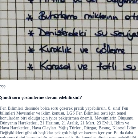
???
Şimdi soru çözümlerine devam edebilirsin!?
Fen Bilimleri dersinde bolca soru çözerek pratik yapabilirsin. 8. sınıf Fen
bilimleri Mevsimler ve iklim konusu, LGS Fen Bilimleri testi için temel
konulardan biri olduğu için iyice pekiştirmen önemli. Mevsimlerin Oluşumu,
Dünyanın Hareketleri, 21 Haziran, 21 Aralık, 21 Mart, 23 Eylül, İklim ve
Hava Hareketleri, Hava Olayları, Yağış Türleri, Rüzgar, Basınç, Küresel İklim
Değişiklikleri gibi alt başlıklar pek çok bilgi ve kavram içeriyor. Bu da daha
çok soru tipini barındırdığı anlamına gelir. Bu konudan direkt soru gelebildiği