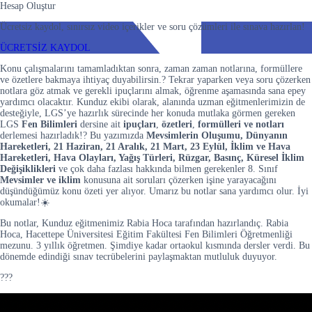
Hesap Oluştur
Ücretsiz kaydol, sınırsız video içerikler ve soru çözümleri ile sınava hazırlan!
ÜCRETSİZ KAYDOL
Konu çalışmalarını tamamladıktan sonra, zaman zaman notlarına, formüllere
ve özetlere bakmaya ihtiyaç duyabilirsin.? Tekrar yaparken veya soru çözerken
notlara göz atmak ve gerekli ipuçlarını almak, öğrenme aşamasında sana epey
yardımcı olacaktır. Kunduz ekibi olarak, alanında uzman eğitmenlerimizin de
desteğiyle, LGS’ye hazırlık sürecinde her konuda mutlaka görmen gereken
LGS
Fen Bilimleri
dersine ait
ipuçları
,
özetleri
,
formülleri ve notları
derlemesi hazırladık!? Bu yazımızda
Mevsimlerin Oluşumu, Dünyanın
Hareketleri, 21 Haziran, 21 Aralık, 21 Mart, 23 Eylül, İklim ve Hava
Hareketleri, Hava Olayları, Yağış Türleri, Rüzgar, Basınç, Küresel İklim
Değişiklikleri
ve çok daha fazlası hakkında bilmen gerekenler 8. Sınıf
Mevsimler ve iklim
konusuna ait soruları çözerken işine yarayacağını
düşündüğümüz konu özeti yer alıyor. Umarız bu notlar sana yardımcı olur. İyi
okumalar!☀️
Bu notlar, Kunduz eğitmenimiz Rabia Hoca tarafından hazırlandıç. Rabia
Hoca, Hacettepe Üniversitesi Eğitim Fakültesi Fen Bilimleri Öğretmenliği
mezunu. 3 yıllık öğretmen. Şimdiye kadar ortaokul kısmında dersler verdi. Bu
dönemde edindiği sınav tecrübelerini paylaşmaktan mutluluk duyuyor.
???