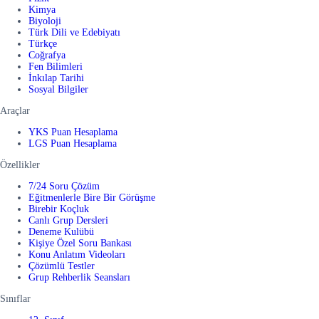
Kimya
Biyoloji
Türk Dili ve Edebiyatı
Türkçe
Coğrafya
Fen Bilimleri
İnkılap Tarihi
Sosyal Bilgiler
Araçlar
YKS Puan Hesaplama
LGS Puan Hesaplama
Özellikler
7/24 Soru Çözüm
Eğitmenlerle Bire Bir Görüşme
Birebir Koçluk
Canlı Grup Dersleri
Deneme Kulübü
Kişiye Özel Soru Bankası
Konu Anlatım Videoları
Çözümlü Testler
Grup Rehberlik Seansları
Sınıflar