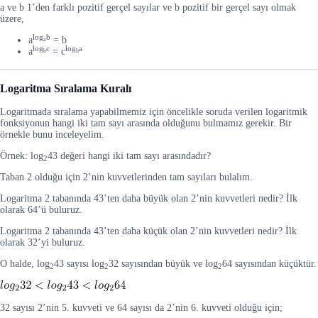
a ve b 1’den farklı pozitif gerçel sayılar ve b pozitif bir gerçel sayı olmak
üzere,
log
b
a
= b
a
log
c
log
a
a
= c
b
b
Logaritma Sıralama Kuralı
Logaritmada sıralama yapabilmemiz için öncelikle soruda verilen logaritmik
fonksiyonun hangi iki tam sayı arasında olduğunu bulmamız gerekir. Bir
örnekle bunu inceleyelim.
Örnek: log
43 değeri hangi iki tam sayı arasındadır?
2
Taban 2 olduğu için 2’nin kuvvetlerinden tam sayıları bulalım.
Logaritma 2 tabanında 43’ten daha büyük olan 2’nin kuvvetleri nedir? İlk
olarak 64’ü buluruz.
Logaritma 2 tabanında 43’ten daha küçük olan 2’nin kuvvetleri nedir? İlk
olarak 32’yi buluruz.
O halde, log
43 sayısı log
32 sayısından büyük ve log
64 sayısından küçüktür.
2
2
2
32 sayısı 2’nin 5. kuvveti ve 64 sayısı da 2’nin 6. kuvveti olduğu için;