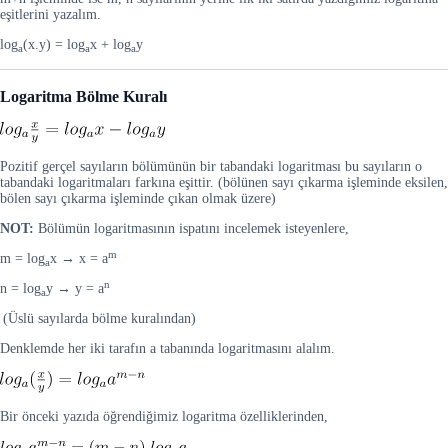
eşitlerini yazalım.
log
(x.y) = log
x + log
y
a
a
a
Logaritma Bölme Kuralı
Pozitif gerçel sayıların bölümünün bir tabandaki logaritması bu sayıların o
tabandaki logaritmaları farkına eşittir. (bölünen sayı çıkarma işleminde eksilen,
bölen sayı çıkarma işleminde çıkan olmak üzere)
NOT:
Bölümün logaritmasının ispatını incelemek isteyenlere,
m
m = log
x → x = a
a
n
n = log
y → y = a
a
(Üslü sayılarda bölme kuralından)
Denklemde her iki tarafın a tabanında logaritmasını alalım.
Bir önceki yazıda öğrendiğimiz logaritma özelliklerinden,