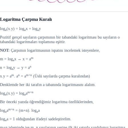
Logaritma Çarpma Kuralı
log
(x.y) = log
x + log
y
a
a
a
Pozitif gerçel sayıların çarpımının bir tabandaki logaritması bu sayıların o
tabandaki logaritmaları toplamına eşittir.
NOT:
Çarpımın logaritmasının ispatını incelemek isteyenlere,
m
m = log
x → x = a
a
n
n = log
y → y = a
a
m
n
m+n
x.y = a
. a
= a
(Üslü sayılarda çarpma kuralından)
Denklemde her iki tarafın a tabanında logaritmasını alalım.
m+n
log
(x.y) = log
a
a
a
Bir önceki yazıda öğrendiğimiz logaritma özelliklerinden,
m+n
log
a
= (m+n). log
a
a
a
log
a = 1 olduğundan ifadeyi sadeleştirelim.
a
m+n işleminde ise m, n sayılarının yerine ilk iki satırda yazdığımız logaritma