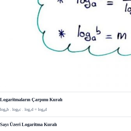
Logaritmaların Çarpımı Kuralı
log
b . log
c . log
d = log
d
a
b
c
a
Sayı Üzeri Logaritma Kuralı