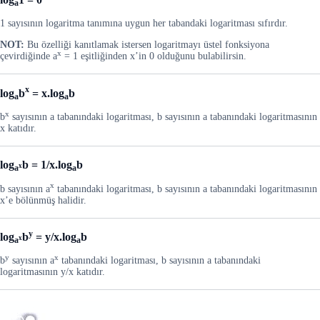
a
1 sayısının logaritma tanımına uygun her tabandaki logaritması sıfırdır.
NOT:
Bu özelliği kanıtlamak istersen logaritmayı üstel fonksiyona
x
çevirdiğinde a
= 1 eşitliğinden x’in 0 olduğunu bulabilirsin.
x
log
b
= x.log
b
a
a
x
b
sayısının a tabanındaki logaritması, b sayısının a tabanındaki logaritmasının
x katıdır.
log
b = 1/x.log
b
x
a
a
x
b sayısının a
tabanındaki logaritması, b sayısının a tabanındaki logaritmasının
x’e bölünmüş halidir.
y
log
b
= y/x.log
b
x
a
a
y
x
b
sayısının a
tabanındaki logaritması, b sayısının a tabanındaki
logaritmasının y/x katıdır.