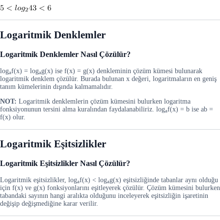
Logaritmik Denklemler
Logaritmik Denklemler Nasıl Çözülür?
log
f(x) = log
g(x) ise f(x) = g(x) denkleminin çözüm kümesi bulunarak
a
a
logaritmik denklem çözülür. Burada bulunan x değeri, logaritmaların en geniş
tanım kümelerinin dışında kalmamalıdır.
NOT:
Logaritmik denklemlerin çözüm kümesini bulurken logaritma
fonksiyonunun tersini alma kuralından faydalanabiliriz. log
f(x) = b ise ab =
a
f(x) olur.
Logaritmik Eşitsizlikler
Logaritmik Eşitsizlikler Nasıl Çözülür?
Logaritmik eşitsizlikler, log
f(x) < log
g(x) eşitsizliğinde tabanlar aynı olduğu
a
a
için f(x) ve g(x) fonksiyonlarını eşitleyerek çözülür. Çözüm kümesini bulurken
tabandaki sayının hangi aralıkta olduğunu inceleyerek eşitsizliğin işaretinin
değişip değişmediğine karar verilir.