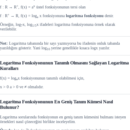
+
x
f : R → R
, f(x) = a
üstel fonksiyonunun tersi olan
+
f : R
→ R, f(x) = log
x fonksiyonuna
logaritma fonksiyonu
denir.
a
Örneğin, log
x, log
x ifadeleri logaritma fonksiyonuna örnek olarak
7
1/5
verilebilir.
Not:
Logaritma tabanında bir sayı yazmıyorsa bu ifadenin onluk tabanda
yazıldığını gösterir. Yani log
yerine genellikle kısaca logx yazılır.
10
Logaritma Fonksiyonunun Tanımlı Olmasını Sağlayan Logaritma
Kuralları
f(x) = log
x fonksiyonunun tanımlı olabilmesi için,
a
x > 0 a > 0 ve
≠
olmalıdır.
Logaritma Fonksiyonunun En Geniş Tanım Kümesi Nasıl
Bulunur?
Logaritma sorularında fonksiyonun en geniş tanım kümesini bulmanı isteyen
örnekleri nasıl çözeceğini birlikte inceleyelim.