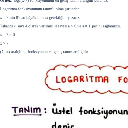
Örnek:
log
(x-7) fonksiyonunun en geniş tanım aralığını bulunuz.
4
Logaritma fonksiyonunun tanımlı olma şartından,
x – 7’nin 0’dan büyük olması gerektiğini yazarız.
Tabandaki sayı 4 olarak verilmiş. 4 sayısı a > 0 ve a ≠ 1 şartını sağlamıştır.
x – 7 > 0
x > 7
(7, ∞) aralığı bu fonksiyonun en geniş tanım aralığıdır.