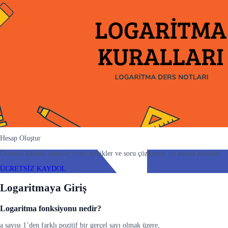
Hesap Oluştur
Ücretsiz kaydol, sınırsız video içerikler ve soru çözümleri ile sınava hazırlan!
ÜCRETSİZ KAYDOL
Logaritmaya Giriş
Logaritma fonksiyonu nedir?
a sayısı 1’den farklı pozitif bir gerçel sayı olmak üzere,