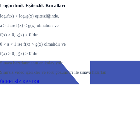
Logaritmik Eşitsizlik Kuralları
log
f(x) < log
g(x) eşitsizliğinde,
a
a
a > 1 ise f(x) < g(x) olmalıdır ve
f(x) > 0, g(x) > 0’dır.
0 < a < 1 ise f(x) > g(x) olmalıdır ve
f(x) > 0, g(x) > 0’dır.
Sınava hazırlanmanın en kolay yolu
Sınırsız video içerikler ve soru çözümleri ile sınava hazırlan
ÜCRETSİZ KAYDOL