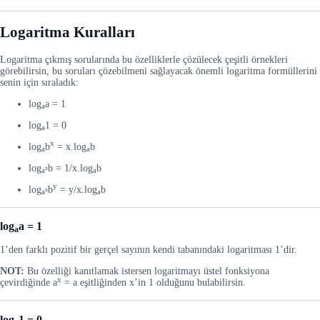
Logaritma Kuralları
Logaritma çıkmış sorularında bu özelliklerle çözülecek çeşitli örnekleri
görebilirsin, bu soruları çözebilmeni sağlayacak önemli logaritma formüllerini
senin için sıraladık:
log
a = 1
a
log
1 = 0
a
x
log
b
= x.log
b
a
a
log
b = 1/x.log
b
x
a
a
y
log
b
= y/x.log
b
x
a
a
log
a = 1
a
1’den farklı pozitif bir gerçel sayının kendi tabanındaki logaritması 1’dir.
NOT:
Bu özelliği kanıtlamak istersen logaritmayı üstel fonksiyona
x
çevirdiğinde a
= a eşitliğinden x’in 1 olduğunu bulabilirsin.
log
1 = 0