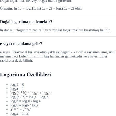
Doğal logaritma, lnx veya log
x olarak gösterilir.
e
Örneğin, ln 13 = log
13, ln(3x – 2) = log
(3x – 2) olur.
e
e
Doğal logaritma ne demektir?
ln ifadesi, “logarithm natural” yani “doğal logaritma”nın kısaltılmış halidir.
e sayısı ne anlama gelir?
e sayısı, irrasyonel bir sayı olup yaklaşık değeri 2,71’dir. e sayısının ismi, ünlü
matematikçi Euler’in isminin baş harfinden gelmektedir ve e sayısı Euler
sabiti olarak da bilinir.
Logaritma Özellikleri
log
1 = 0
a
log
a = 1
a
log
(a * b) = log
a + log
b
x
x
x
log
(a / b)= log
a – log
b
x
x
x
log
b = log
b / log
a
a
c
c
log
b = logb / loga
a
log
c
log
a
a
= c
b
b
log
x = In x
e