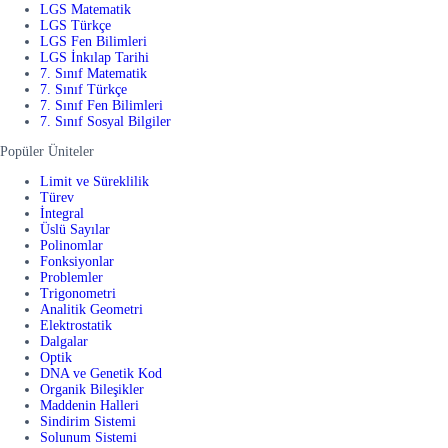
LGS Matematik
LGS Türkçe
LGS Fen Bilimleri
LGS İnkılap Tarihi
7. Sınıf Matematik
7. Sınıf Türkçe
7. Sınıf Fen Bilimleri
7. Sınıf Sosyal Bilgiler
Popüler Üniteler
Limit ve Süreklilik
Türev
İntegral
Üslü Sayılar
Polinomlar
Fonksiyonlar
Problemler
Trigonometri
Analitik Geometri
Elektrostatik
Dalgalar
Optik
DNA ve Genetik Kod
Organik Bileşikler
Maddenin Halleri
Sindirim Sistemi
Solunum Sistemi