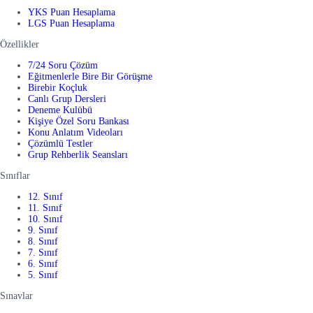
YKS Puan Hesaplama
LGS Puan Hesaplama
Özellikler
7/24 Soru Çözüm
Eğitmenlerle Bire Bir Görüşme
Birebir Koçluk
Canlı Grup Dersleri
Deneme Kulübü
Kişiye Özel Soru Bankası
Konu Anlatım Videoları
Çözümlü Testler
Grup Rehberlik Seansları
Sınıflar
12. Sınıf
11. Sınıf
10. Sınıf
9. Sınıf
8. Sınıf
7. Sınıf
6. Sınıf
5. Sınıf
Sınavlar