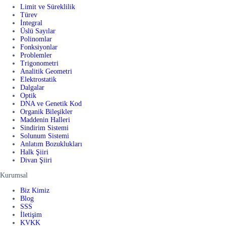
Limit ve Süreklilik
Türev
İntegral
Üslü Sayılar
Polinomlar
Fonksiyonlar
Problemler
Trigonometri
Analitik Geometri
Elektrostatik
Dalgalar
Optik
DNA ve Genetik Kod
Organik Bileşikler
Maddenin Halleri
Sindirim Sistemi
Solunum Sistemi
Anlatım Bozuklukları
Halk Şiiri
Divan Şiiri
Kurumsal
Biz Kimiz
Blog
SSS
İletişim
KVKK