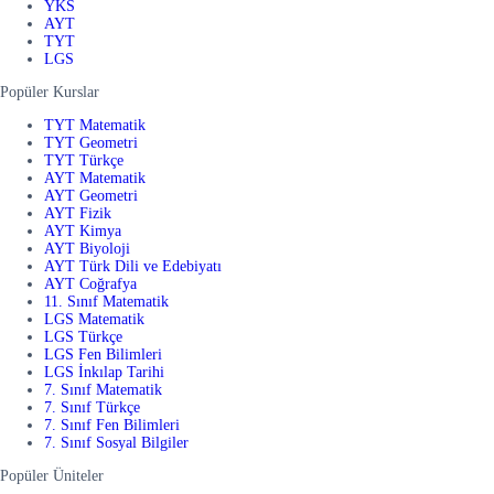
YKS
AYT
TYT
LGS
Popüler Kurslar
TYT Matematik
TYT Geometri
TYT Türkçe
AYT Matematik
AYT Geometri
AYT Fizik
AYT Kimya
AYT Biyoloji
AYT Türk Dili ve Edebiyatı
AYT Coğrafya
11. Sınıf Matematik
LGS Matematik
LGS Türkçe
LGS Fen Bilimleri
LGS İnkılap Tarihi
7. Sınıf Matematik
7. Sınıf Türkçe
7. Sınıf Fen Bilimleri
7. Sınıf Sosyal Bilgiler
Popüler Üniteler