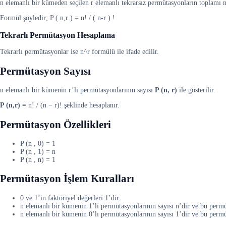
n elemanlı bir kümeden seçilen r elemanlı tekrarsız permütasyonların toplamı n 
Formül şöyledir; P ( n,r ) = n! / ( n-r ) !
Tekrarlı Permütasyon Hesaplama
Tekrarlı permütasyonlar ise n^r formülü ile ifade edilir.
Permütasyon Sayısı
n elemanlı bir kümenin r’li permütasyonlarının sayısı
P (n, r)
ile gösterilir.
P (n,r) =
n! / (n − r)! şeklinde hesaplanır.
Permütasyon Özellikleri
P (n , 0) = 1
P (n , 1) = n
P (n , n) = 1
Permütasyon İşlem Kuralları
0 ve 1’in faktöriyel değerleri 1’dir.
n elemanlı bir kümenin 1’li permütasyonlarının sayısı n’dir ve bu perm
n elemanlı bir kümenin 0’lı permütasyonlarının sayısı 1’dir ve bu perm