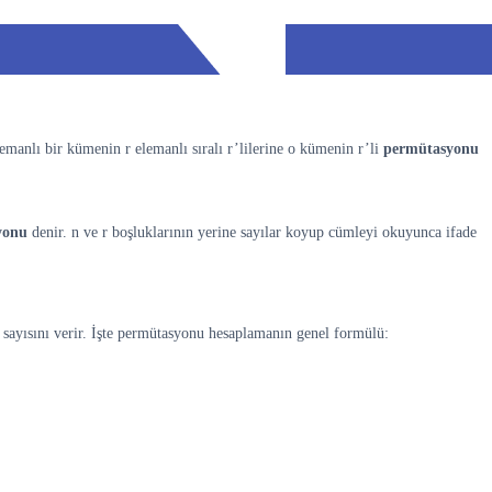
manlı bir kümenin r elemanlı sıralı r’lilerine o kümenin r’li
permütasyonu
yonu
denir. n ve r boşluklarının yerine sayılar koyup cümleyi okuyunca ifade
n sayısını verir. İşte permütasyonu hesaplamanın genel formülü: