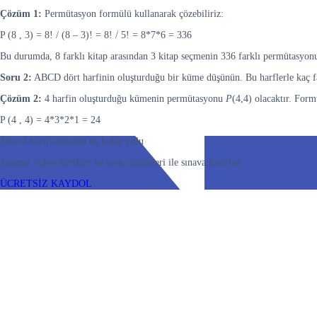
Çözüm 1:
Permütasyon formülü kullanarak çözebiliriz:
P (8 , 3) = 8! / (8 – 3)! = 8! / 5! = 8*7*6 = 336
Bu durumda, 8 farklı kitap arasından 3 kitap seçmenin 336 farklı permütasyonu
Soru 2:
ABCD dört harfinin oluşturduğu bir küme düşünün. Bu harflerle kaç far
Çözüm 2:
4 harfin oluşturduğu kümenin permütasyonu
P
(4,4) olacaktır. Form
P (4 , 4) = 4*3*2*1 = 24
Sınava hazırlanmanın en kolay yolu
Sınırsız video içerikler ve soru çözümleri ile sınava hazırlan
ÜCRETSİZ KAYDOL