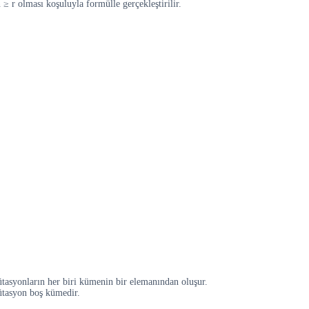
≥ r olması koşuluyla formülle gerçekleştirilir.
ütasyonların her biri kümenin bir elemanından oluşur.
ütasyon boş kümedir.