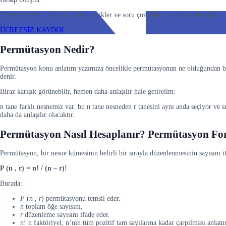
Ücretsiz kaydol, sınırsız video içerikler ve soru çözümleri ile sınava hazırlan!
ÜCRETSİZ KAYDOL
Permütasyon Nedir?
Permütasyon konu anlatım yazımıza öncelikle permütasyonun ne olduğundan bahse
denir.
Biraz karışık görünebilir, hemen daha anlaşılır hale getirelim:
n tane farklı nesnemiz var. bu n tane nesneden r tanesini aynı anda seçiyor ve sı
daha da anlaşılır olacaktır.
Permütasyon Nasıl Hesaplanır?
Permütasyon Fo
Permütasyon, bir nesne kümesinin belirli bir sırayla düzenlenmesinin sayısını 
P (n , r) = n! / (n – r)!
Burada:
P
(
n
,
r
) permütasyonu temsil eder.
n
toplam öğe sayısını,
r
düzenleme sayısını ifade eder.
n
! n faktöriyel, n’nin tüm pozitif tam sayılarına kadar çarpılması anlamı