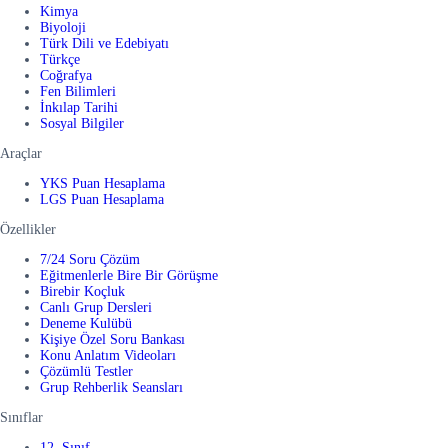
Kimya
Biyoloji
Türk Dili ve Edebiyatı
Türkçe
Coğrafya
Fen Bilimleri
İnkılap Tarihi
Sosyal Bilgiler
Araçlar
YKS Puan Hesaplama
LGS Puan Hesaplama
Özellikler
7/24 Soru Çözüm
Eğitmenlerle Bire Bir Görüşme
Birebir Koçluk
Canlı Grup Dersleri
Deneme Kulübü
Kişiye Özel Soru Bankası
Konu Anlatım Videoları
Çözümlü Testler
Grup Rehberlik Seansları
Sınıflar
12. Sınıf