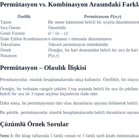
Permütasyon vs. Kombinasyon Arasındaki Farkl
Özellik
Permütasyon
P
(
n
,
r
)
Tanım
Bir nesne kümesinin belirli bir sırayla düzenlenmesi
Sıra Önemi
Önemlidir.
Genel Formül
n! / (n – r)!
İfade Edilen Kombinasyon
n
elemanın
r
elemanla düzenlenmesi.
Tekrarlama
Tekrarlı permütasyon mümkündür.
Örnek
Örneğin, bir kart destesinden belirli bir sıra ile kar
Notasyon
P
(
n
,
r
)​
Permütasyon – Olasılık İlişkisi
Permütasyonlar, olasılık hesaplamalarında sıkça kullanılır. Özellikle, bir olayın
Örneğin, bir torbadan rastgele çekilen 3 top arasında belirli bir sıra ile çeki
belirli bir sıra ile 3 topun seçilme biçimlerini ifade eder.
Daha sonra, bu permütasyonun tüm olası durumların sayısına bölünerek belirli bi
Bu şekilde, permütasyonlar olasılık hesaplamalarında belirli durumların sayısın
Çözümlü Örnek Sorular
Soru 1:
Bir kitap raflarında 5 farklı roman ve 3 farklı tarih kitabı bulunmaktadı