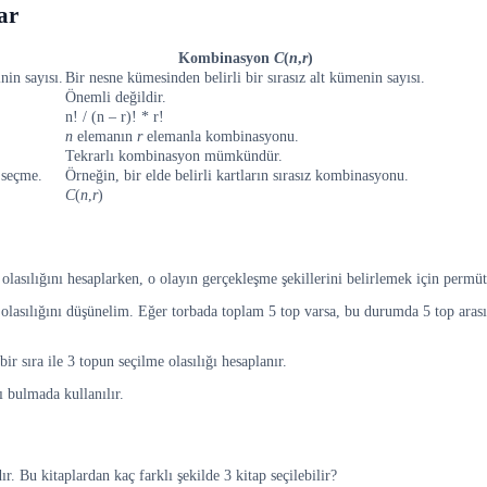
ar
Kombinasyon
C
(
n
,
r
)
nin sayısı.
Bir nesne kümesinden belirli bir sırasız alt kümenin sayısı.
Önemli değildir.
n! / (n – r)! * r!
n
elemanın
r
elemanla kombinasyonu.
Tekrarlı kombinasyon mümkündür.
t seçme.
Örneğin, bir elde belirli kartların sırasız kombinasyonu.
C
(
n
,
r
)
 olasılığını hesaplarken, o olayın gerçekleşme şekillerini belirlemek için permüt
lme olasılığını düşünelim. Eğer torbada toplam 5 top varsa, bu durumda 5 top ar
r sıra ile 3 topun seçilme olasılığı hesaplanır.
ı bulmada kullanılır.
r. Bu kitaplardan kaç farklı şekilde 3 kitap seçilebilir?