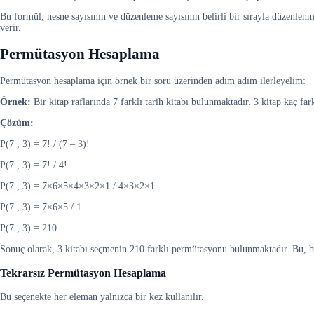
Bu formül, nesne sayısının ve düzenleme sayısının belirli bir sırayla düzenlenm
verir.
Permütasyon Hesaplama
Permütasyon hesaplama için örnek bir soru üzerinden adım adım ilerleyelim:
Örnek:
Bir kitap raflarında 7 farklı tarih kitabı bulunmaktadır. 3 kitap kaç fark
Çözüm:
P(7 , 3) = 7! / (7 – 3)!
P(7 , 3) = 7! / 4!
P(7 , 3) = 7×6×5×4×3×2×1 / 4×3×2×1
P(7 , 3) = 7×6×5 / 1
P(7 , 3) = 210
Sonuç olarak, 3 kitabı seçmenin 210 farklı permütasyonu bulunmaktadır. Bu, bu k
Tekrarsız Permütasyon Hesaplama
Bu seçenekte her eleman yalnızca bir kez kullanılır.