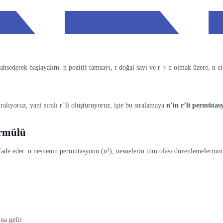
derek başlayalım. n pozitif tamsayı, r doğal sayı ve r < n olmak üzere, n ele
ralıyoruz, yani sıralı r’li oluşturuyoruz, işte bu sıralamaya
n’in r’li permütas
rmülü
ifade eder. n nesnenin permütasyonu (n!), nesnelerin tüm olası düzenlemelerini
na gelir.