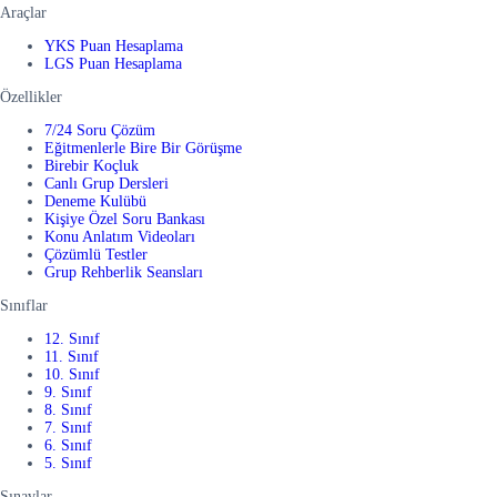
Araçlar
YKS Puan Hesaplama
LGS Puan Hesaplama
Özellikler
7/24 Soru Çözüm
Eğitmenlerle Bire Bir Görüşme
Birebir Koçluk
Canlı Grup Dersleri
Deneme Kulübü
Kişiye Özel Soru Bankası
Konu Anlatım Videoları
Çözümlü Testler
Grup Rehberlik Seansları
Sınıflar
12. Sınıf
11. Sınıf
10. Sınıf
9. Sınıf
8. Sınıf
7. Sınıf
6. Sınıf
5. Sınıf
Sınavlar