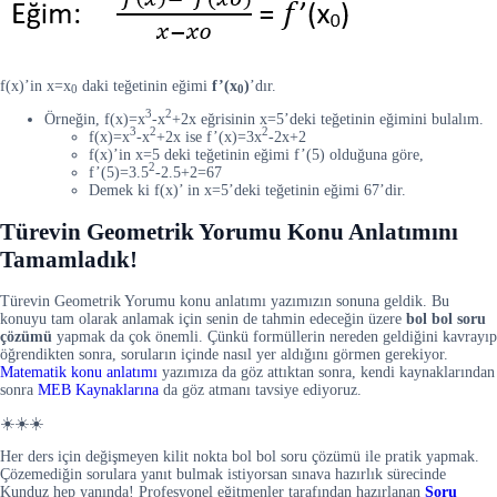
f(x)’in x=x
daki teğetinin eğimi
f’(x
)
’dır.
0
0
3
2
Örneğin, f(x)=x
-x
+2x eğrisinin x=5’deki teğetinin eğimini bulalım.
3
2
2
f(x)=x
-x
+2x ise f’(x)=3x
-2x+2
f(x)’in x=5 deki teğetinin eğimi f’(5) olduğuna göre,
2
f’(5)=3.5
-2.5+2=67
Demek ki f(x)’ in x=5’deki teğetinin eğimi 67’dir.
Türevin Geometrik Yorumu Konu Anlatımını
Tamamladık!
Türevin Geometrik Yorumu konu anlatımı yazımızın sonuna geldik. Bu
konuyu tam olarak anlamak için senin de tahmin edeceğin üzere
bol bol soru
çözümü
yapmak da çok önemli. Çünkü formüllerin nereden geldiğini kavrayıp
öğrendikten sonra, soruların içinde nasıl yer aldığını görmen gerekiyor.
Matematik konu anlatımı
yazımıza da göz attıktan sonra, kendi kaynaklarından
sonra
MEB Kaynaklarına
da göz atmanı tavsiye ediyoruz.
☀️☀️☀️
Her ders için değişmeyen kilit nokta bol bol soru çözümü ile pratik yapmak.
Çözemediğin sorulara yanıt bulmak istiyorsan sınava hazırlık sürecinde
Kunduz hep yanında! Profesyonel eğitmenler tarafından hazırlanan
Soru