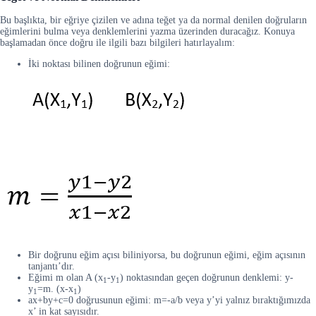
Bu başlıkta, bir eğriye çizilen ve adına teğet ya da normal denilen doğruların
eğimlerini bulma veya denklemlerini yazma üzerinden duracağız. Konuya
başlamadan önce doğru ile ilgili bazı bilgileri hatırlayalım:
İki noktası bilinen doğrunun eğimi:
Bir doğrunu eğim açısı biliniyorsa, bu doğrunun eğimi, eğim açısının
tanjantı’dır.
Eğimi m olan A (x
-y
) noktasından geçen doğrunun denklemi: y-
1
1
y
=m. (x-x
)
1
1
ax+by+c=0 doğrusunun eğimi: m=-a/b veya y’yi yalnız bıraktığımızda
x’ in kat sayısıdır.