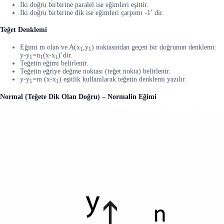
İki doğru birbirine paralel ise eğimleri eşittir.
İki doğru birbirine dik ise eğimleri çarpımı -1’ dir.
Teğet Denklemi
Eğimi m olan ve A(x
,y
) noktasından geçen bir doğrunun denklemi:
1
1
y-y
=n
(x-x
)’dir.
1
1
1
Teğetin eğimi belirlenir.
Teğetin eğriye değme noktası (teğet nokta) belirlenir.
y-y
=m (x-x
) eşitlik kullanılarak teğetin denklemi yazılır.
1
1
Normal (Teğete Dik Olan Doğru) – Normalin Eğimi