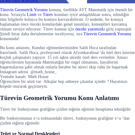
ÜCRETSİZ KAYDOL
Türevin Geometrik Yorumu
konusu, özellikle AYT Matematik için önemli bir
konu. Sırasıyla
Limit
ve
Türev
konuları iyice anlaşıldıktan sonra, edindiğin
tüm bilgilerle kolayca bu konuyu kavrayabilirsin. O nedenle, bu konuya
başlamadan önce önceki konulardaki genel tanımları, konseptleri kavramış
olmanı tavsiye ediyoruz. Türev konusu için
önceki yazımızd
a giriş yapmıştık.
Şimdi biraz daha derinlemesine inceliyoruz, sıra
Türevin Geometrik Yorumu
konusunda!
Bu konu anlatımı, Kunduz eğitmenlerimizden Salih Hoca tarafından
hazırlandı. Salih Hoca, profesyonel olarak Afyonkarahisar’da özel ders üzerine
koçluk çalışmaları yapıyor. 15 yılı aşkın süredir özel ders vermekte. Amacı
öğrencilerinin hayatında Matematiğin bir engel olmaması, hayallerini
başarmalarına şahit olmak onlarla beraber bu süreci ekip ruhu ile başarmak.
Instagram adresi: @math_house_
Youtube kanalı: Math House
Öğrencilere bir sözü var: Alkışlar hep sahneye çıkanlar içindir ? Hayatınızı
köşede oturarak geçirmeyin.
Türevin Geometrik Yorumu Konu Anlatımı
Türev bir fonksiyonun grafiğine çizilen teğetin eğimini hesaplama tekniğidir.
Bir fonksiyonunun x=a noktasındaki türevi, fonksiyonun grafiğine x=a ‘dan
çizilen teğetin eğimidir.
Teğet ve Normal Denklemleri