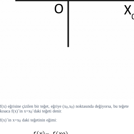
f(x) eğrisine çizilen bir teğet, eğriye (x
,x
) noktasında değiyorsa, bu teğete
0
0
kısaca f(x)’in x=x
‘daki teğeti denir.
0
f(x)’in x=x
daki teğetinin eğimi:
0