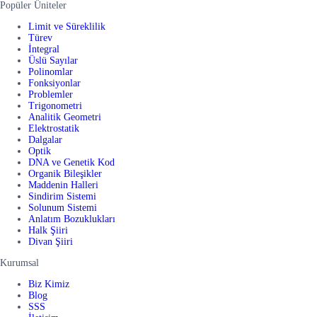
Popüler Üniteler
Limit ve Süreklilik
Türev
İntegral
Üslü Sayılar
Polinomlar
Fonksiyonlar
Problemler
Trigonometri
Analitik Geometri
Elektrostatik
Dalgalar
Optik
DNA ve Genetik Kod
Organik Bileşikler
Maddenin Halleri
Sindirim Sistemi
Solunum Sistemi
Anlatım Bozuklukları
Halk Şiiri
Divan Şiiri
Kurumsal
Biz Kimiz
Blog
SSS