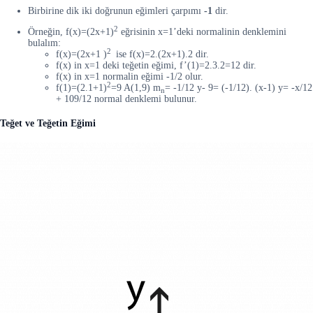
Birbirine dik iki doğrunun eğimleri çarpımı
-1
dir.
2
Örneğin, f(x)=(2x+1)
eğrisinin x=1’deki normalinin denklemini
bulalım:
2
f(x)=(2x+1 )
ise f(x)=2.(2x+1).2 dir.
f(x) in x=1 deki teğetin eğimi, f’(1)=2.3.2=12 dir.
f(x) in x=1 normalin eğimi -1/2 olur.
2
f(1)=(2.1+1)
=9 A(1,9) m
= -1/12 y- 9= (-1/12). (x-1) y= -x/12
n
+ 109/12 normal denklemi bulunur.
Teğet ve Teğetin Eğimi