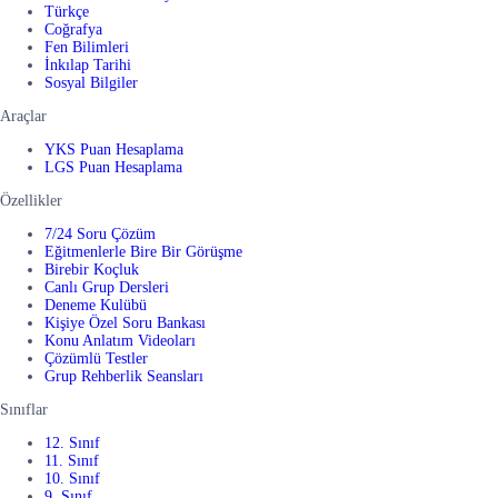
Türkçe
Coğrafya
Fen Bilimleri
İnkılap Tarihi
Sosyal Bilgiler
Araçlar
YKS Puan Hesaplama
LGS Puan Hesaplama
Özellikler
7/24 Soru Çözüm
Eğitmenlerle Bire Bir Görüşme
Birebir Koçluk
Canlı Grup Dersleri
Deneme Kulübü
Kişiye Özel Soru Bankası
Konu Anlatım Videoları
Çözümlü Testler
Grup Rehberlik Seansları
Sınıflar
12. Sınıf
11. Sınıf
10. Sınıf
9. Sınıf