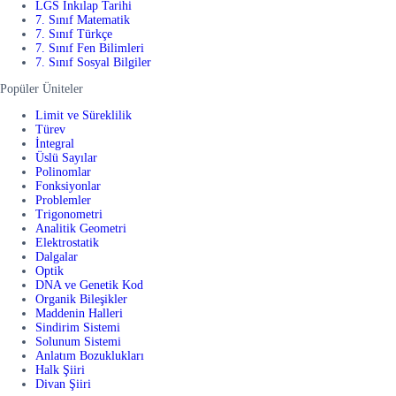
LGS İnkılap Tarihi
7. Sınıf Matematik
7. Sınıf Türkçe
7. Sınıf Fen Bilimleri
7. Sınıf Sosyal Bilgiler
Popüler Üniteler
Limit ve Süreklilik
Türev
İntegral
Üslü Sayılar
Polinomlar
Fonksiyonlar
Problemler
Trigonometri
Analitik Geometri
Elektrostatik
Dalgalar
Optik
DNA ve Genetik Kod
Organik Bileşikler
Maddenin Halleri
Sindirim Sistemi
Solunum Sistemi
Anlatım Bozuklukları
Halk Şiiri
Divan Şiiri