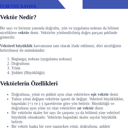
ÜCRETSİZ KAYDOL
Vektör Nedir?
Bir sayı ve birimin yanında doğrultu, yön ve uygulama noktası da bilinen
niceliklere
vektör
denir. Vektörler yönlendirilmiş doğru parçası şeklinde
gösterilir.
Vektörel büyüklük
kavramının tam olarak ifade edilmesi, dört niceliğinin
belirtilmesi ile mümkündür:
Başlangıç noktası (uygulama noktası)
Doğrultusu
Yönü
Şiddeti (Büyüklüğü)
Vektörlerin Özellikleri
Doğrultusu, yönü ve şiddeti aynı olan vektörlere
eşit vektör
denir.
Yalnız yönü değişen vektörün işareti de değişir. Vektörel büyüklükler,
başındaki (+) ve (-) işaretlerine göre yön belirtir. Büyüklüğü ve
doğrultusu aynı yöne zıt olan vektörlere
zıt vektör
denir.
Bir vektörün skaler bir sayı ile çarpımı ya da bölümü yine vektörel
büyüklük olmaktadır. Vektörün başındaki skaler sayılar büyüklük
belirtir.
Bir vektör başka bir yere taşınırken yönü, doğrultusu, şiddeti