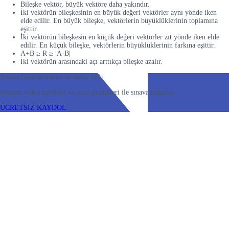
Bileşke vektör, büyük vektöre daha yakındır.
İki vektörün bileşkesinin en büyük değeri vektörler aynı yönde iken
elde edilir. En büyük bileşke, vektörlerin büyüklüklerinin toplamına
eşittir.
İki vektörün bileşkesin en küçük değeri vektörler zıt yönde iken elde
edilir. En küçük bileşke, vektörlerin büyüklüklerinin farkına eşittir.
A+B ≥ R ≥ |A-B|
İki vektörün arasındaki açı arttıkça bileşke azalır.
Sınava hazırlanmanın en kolay yolu
Sınırsız video içerikler ve soru çözümleri ile sınava hazırlan
ÜCRETSİZ KAYDOL