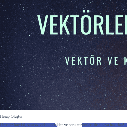
Hesap Oluştur
Ücretsiz kaydol, sınırsız video içerikler ve soru çözümleri ile sınava hazırlan!