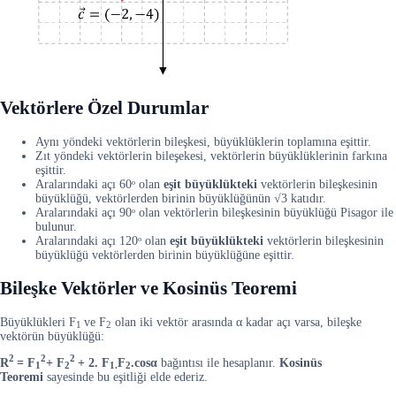
Vektörlere Özel Durumlar
Aynı yöndeki vektörlerin bileşkesi, büyüklüklerin toplamına eşittir.
Zıt yöndeki vektörlerin bileşekesi, vektörlerin büyüklüklerinin farkına
eşittir.
Aralarındaki açı 60ᵒ olan
eşit büyüklükteki
vektörlerin bileşkesinin
büyüklüğü, vektörlerden birinin büyüklüğünün √3 katıdır.
Aralarındaki açı 90ᵒ olan vektörlerin bileşkesinin büyüklüğü Pisagor ile
bulunur.
Aralarındaki açı 120ᵒ olan
eşit büyüklükteki
vektörlerin bileşkesinin
büyüklüğü vektörlerden birinin büyüklüğüne eşittir.
Bileşke Vektörler ve Kosinüs Teoremi
Büyüklükleri F
ve F
olan iki vektör arasında α kadar açı varsa, bileşke
1
2
vektörün büyüklüğü:
2
2
2
R
= F
+ F
+ 2. F
F
.cosα
bağıntısı ile hesaplanır.
Kosinüs
1
2
1.
2
Teoremi
sayesinde bu eşitliği elde ederiz.