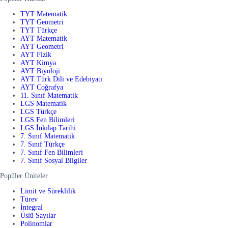
TYT Matematik
TYT Geometri
TYT Türkçe
AYT Matematik
AYT Geometri
AYT Fizik
AYT Kimya
AYT Biyoloji
AYT Türk Dili ve Edebiyatı
AYT Coğrafya
11. Sınıf Matematik
LGS Matematik
LGS Türkçe
LGS Fen Bilimleri
LGS İnkılap Tarihi
7. Sınıf Matematik
7. Sınıf Türkçe
7. Sınıf Fen Bilimleri
7. Sınıf Sosyal Bilgiler
Popüler Üniteler
Limit ve Süreklilik
Türev
İntegral
Üslü Sayılar
Polinomlar