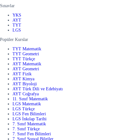
Sınavlar
YKS
AYT
TYT
LGS
Popüler Kurslar
TYT Matematik
TYT Geometri
TYT Türkçe
AYT Matematik
AYT Geometri
AYT Fizik
AYT Kimya
AYT Biyoloji
AYT Türk Dili ve Edebiyatı
AYT Coğrafya
11. Sınıf Matematik
LGS Matematik
LGS Türkçe
LGS Fen Bilimleri
LGS İnkılap Tarihi
7. Sınıf Matematik
7. Sınıf Türkçe
7. Sınıf Fen Bilimleri
7. Sınıf Sosyal Bilgiler