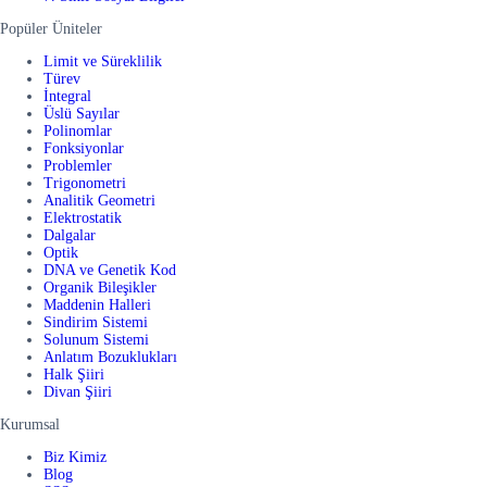
Popüler Üniteler
Limit ve Süreklilik
Türev
İntegral
Üslü Sayılar
Polinomlar
Fonksiyonlar
Problemler
Trigonometri
Analitik Geometri
Elektrostatik
Dalgalar
Optik
DNA ve Genetik Kod
Organik Bileşikler
Maddenin Halleri
Sindirim Sistemi
Solunum Sistemi
Anlatım Bozuklukları
Halk Şiiri
Divan Şiiri
Kurumsal
Biz Kimiz
Blog