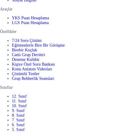
Sosyal Bilgiler
Araçlar
YKS Puan Hesaplama
LGS Puan Hesaplama
Özellikler
7/24 Soru Çözüm
Eğitmenlerle Bire Bir Görüşme
Birebir Koçluk
Canlı Grup Dersleri
Deneme Kulübü
Kişiye Özel Soru Bankası
Konu Anlatım Videoları
Çözümlü Testler
Grup Rehberlik Seansları
Sınıflar
12. Sınıf
11. Sınıf
10. Sınıf
9. Sınıf
8. Sınıf
7. Sınıf
6. Sınıf
5. Sınıf