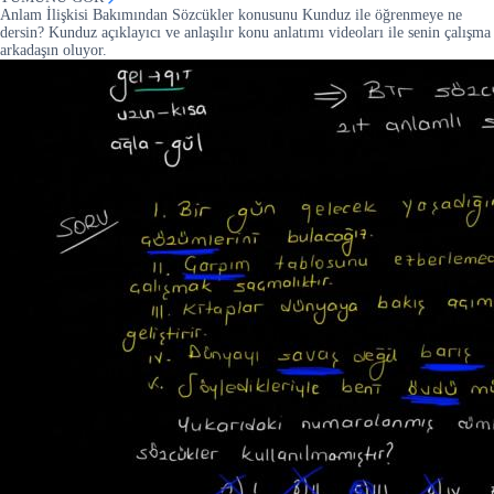
Anlam İlişkisi Bakımından Sözcükler konusunu Kunduz ile öğrenmeye ne
dersin? Kunduz açıklayıcı ve anlaşılır konu anlatımı videoları ile senin çalışma
arkadaşın oluyor.