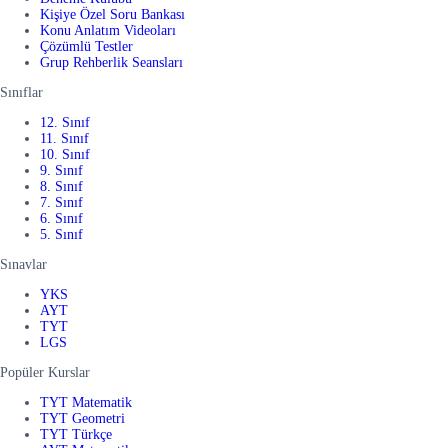
Kişiye Özel Soru Bankası
Konu Anlatım Videoları
Çözümlü Testler
Grup Rehberlik Seansları
Sınıflar
12. Sınıf
11. Sınıf
10. Sınıf
9. Sınıf
8. Sınıf
7. Sınıf
6. Sınıf
5. Sınıf
Sınavlar
YKS
AYT
TYT
LGS
Popüler Kurslar
TYT Matematik
TYT Geometri
TYT Türkçe