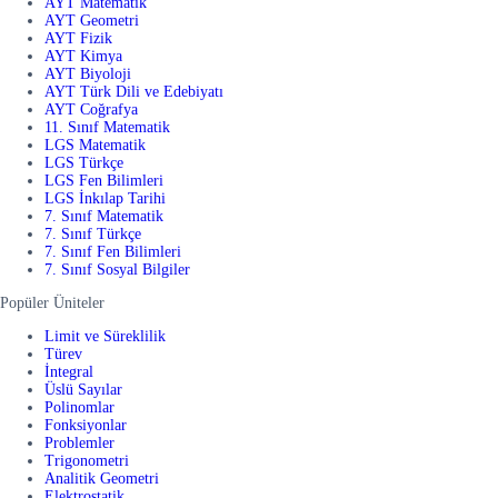
AYT Matematik
AYT Geometri
AYT Fizik
AYT Kimya
AYT Biyoloji
AYT Türk Dili ve Edebiyatı
AYT Coğrafya
11. Sınıf Matematik
LGS Matematik
LGS Türkçe
LGS Fen Bilimleri
LGS İnkılap Tarihi
7. Sınıf Matematik
7. Sınıf Türkçe
7. Sınıf Fen Bilimleri
7. Sınıf Sosyal Bilgiler
Popüler Üniteler
Limit ve Süreklilik
Türev
İntegral
Üslü Sayılar
Polinomlar
Fonksiyonlar
Problemler
Trigonometri
Analitik Geometri
Elektrostatik