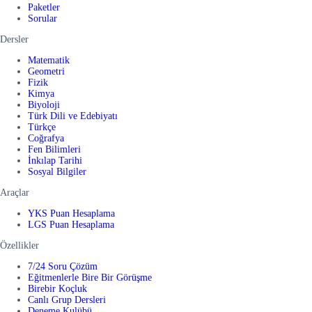
Paketler
Sorular
Dersler
Matematik
Geometri
Fizik
Kimya
Biyoloji
Türk Dili ve Edebiyatı
Türkçe
Coğrafya
Fen Bilimleri
İnkılap Tarihi
Sosyal Bilgiler
Araçlar
YKS Puan Hesaplama
LGS Puan Hesaplama
Özellikler
7/24 Soru Çözüm
Eğitmenlerle Bire Bir Görüşme
Birebir Koçluk
Canlı Grup Dersleri
Deneme Kulübü