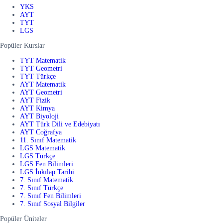
YKS
AYT
TYT
LGS
Popüler Kurslar
TYT Matematik
TYT Geometri
TYT Türkçe
AYT Matematik
AYT Geometri
AYT Fizik
AYT Kimya
AYT Biyoloji
AYT Türk Dili ve Edebiyatı
AYT Coğrafya
11. Sınıf Matematik
LGS Matematik
LGS Türkçe
LGS Fen Bilimleri
LGS İnkılap Tarihi
7. Sınıf Matematik
7. Sınıf Türkçe
7. Sınıf Fen Bilimleri
7. Sınıf Sosyal Bilgiler
Popüler Üniteler