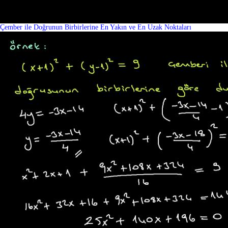
Çember ile Doğrunun Birbirlerine En Yakın ve En Uzak Noktaları