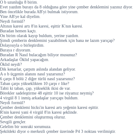
O b uzunluğu 8 birim.
Evet yazdım burayı da 8 olduğuna göre yine çember denklemini yazınız diyor.
Ben öncelikle burada AB'yi bulmak istiyorum.
Yine AB'ye kal diyelim.
Neydi formül?
Altının karesi artı 8'in karesi, eşittir K'nın karesi.
Buradan hemen kaçtı.
On birim olarak kayıp buldum, yerine yazdım.
Şimdi çemberin denklemini yazabilmek için bana ne lazım yarıçap?
Dolayısıyla o birleştirdim.
Buraya r diyorum.
Buradan R Nasıl bulacağım biliyor musunuz?
Arkadaşlar Öklid yapacağım.
Öklid neydi?
Dik kenarlar, çarpım aslında alandan geliyor.
A o b üçgenin alanını nasıl yazarsınız?
6 çarpı 8 bölü 2 diğer türlü nasıl yazarsınız?
Taban çarpı yükseklikten 10 çarpı r like?
Tabii ki taban, çap, yükseklik ikisi de var.
Börekler sadeleştirme 48 eşittir 10 ise rüyamız neymiş?
4 virgül 8 1 inmiş arkadaşlar yarıçapı buldum.
Neydi formül?
Çember denklemi hicks'in karesi artı yeğenin karesi eşittir.
R'nin karesi yani 4 virgül 8'in karesi şeklinde.
Çember denklemini oluşturmuş oluruz.
Sevgili gençler.
Gelelim bir sonraki sorumuza.
Şekildeki diyor o merkezli çember üzerinde P4 3 noktası verilmiştir.