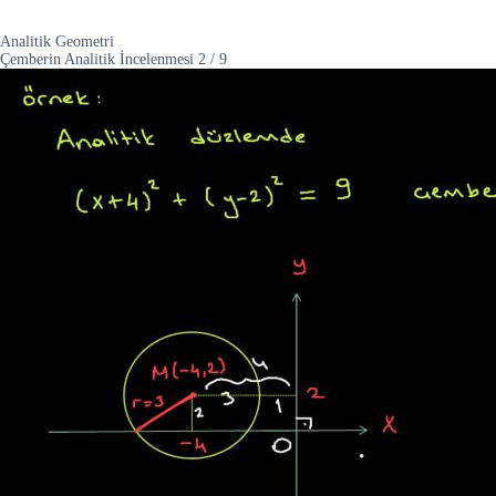
Analitik Geometri
Çemberin Analitik İncelenmesi
2
/
9