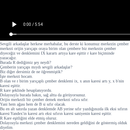
Sevgili arkadaşlar herkese merhabalar, bu derste ki konumuz merkezin çember
merkezi orijin yarıçapı oraya birim olan çembere biz merkezin çember
diyeceğiz ve denklemini IX karartı artıya kare eşittir r kare biçiminde
yazacağız.
Burada R dediğimiz şey neydi?
Çemberin yarıçapı mıydı sevgili arkadaşlar?
Biz diğer dersimiz de ne öğrenmiştik?
İşte merkezi hocam.
B olan ve r birim yarıçaplı çember denklemi ix, x anın karesi artı y, x b'nin
karesi eşittir.
R kare şeklinde hesaplanıyordu.
Dolayısıyla burada bakın, sağ altta da görüyorsunuz.
Orijin merkezli bir çember demek merkezi sıfıra sıfır.
Yani hem ağası hem de B si sıfır olacak.
Bu en alt satırda yazan denklemde AB yerine sıfır yazdığınızda ilk eksi sıfırın
karesi Yandex'in karesi artı eksi sıfırın karesi saniyenin karesi eşittir.
R Kare eşitliğini elde etmiş oluruz.
Dolayısıyla merkezi çember denklemini nereden geldiğini de göstermiş olduk
diyelim.