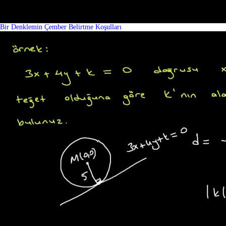
Bir Denklemin Çember Belirtme Koşulları