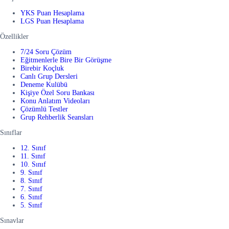
YKS Puan Hesaplama
LGS Puan Hesaplama
Özellikler
7/24 Soru Çözüm
Eğitmenlerle Bire Bir Görüşme
Birebir Koçluk
Canlı Grup Dersleri
Deneme Kulübü
Kişiye Özel Soru Bankası
Konu Anlatım Videoları
Çözümlü Testler
Grup Rehberlik Seansları
Sınıflar
12. Sınıf
11. Sınıf
10. Sınıf
9. Sınıf
8. Sınıf
7. Sınıf
6. Sınıf
5. Sınıf
Sınavlar