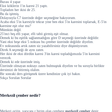
Burası 4 yapar.
Eksi köklerin 1'in karesi 21 yaptı.
Topladım her ikisi de 25.
Bu da işitmiş.
Dolayısıyla C7 üzerinde değer seçeneğine bakıyorum.
Acaba eksi 5'in karesiyle tekrar yine ben eksi 5'in karesini toplarsak, E-5'in
karesine eşit olur mu?
Mümkün değil.
25'inci beş elli yapar, elli tabii girmiş eşit olmaz.
Demek ki bu eşitlik sağlanmadığını göre D seçeneği üzerinde değildir.
Yani eksi beşe eksi 5 noktası bu çember üzerinde değildir diyelim.
Ev noktasında artık zaten siz yazabilirsiniz diye düşünüyorum.
Direk A seçeneği de aynı zaten.
Her ikisi de eksi dördün karesi 3'ün karesi topladığımızda 5'in karesini
verecek.
Demek ki ede üzerinde imiş.
Üzerinde olmayan noktayı zaten bulmuştuk diyelim ve bu soruyla birlikte
dersimizi de bitirmiş olalım.
Bir sonraki ders görüşmek üzere kendinize çok iyi bakın.
Sıkça Sorulan Sorular
Merkezil çember nedir?
Merkezi orijin, yarıçapı r birim olan çembere
merkezil çember
denir.