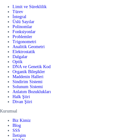
Limit ve Süreklilik
Türev
İntegral
Üslü Sayılar
Polinomlar
Fonksiyonlar
Problemler
Trigonometri
Analitik Geometri
Elektrostatik
Dalgalar
Optik
DNA ve Genetik Kod
Organik Bileşikler
Maddenin Halleri
Sindirim Sistemi
Solunum Sistemi
Anlatım Bozuklukları
Halk Şiiri
Divan Şiiri
Kurumsal
Biz Kimiz
Blog
SSS
İletişim