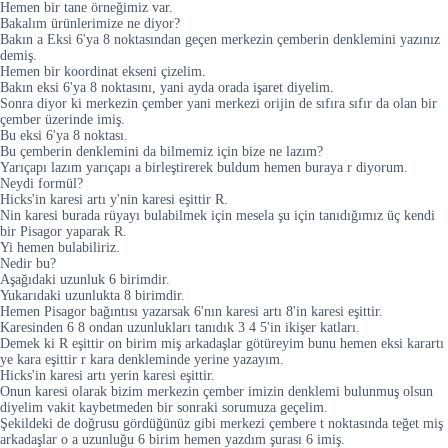
Hemen bir tane örneğimiz var.
Bakalım ürünlerimize ne diyor?
Bakın a Eksi 6'ya 8 noktasından geçen merkezin çemberin denklemini yazınız
demiş.
Hemen bir koordinat ekseni çizelim.
Bakın eksi 6'ya 8 noktasını, yani ayda orada işaret diyelim.
Sonra diyor ki merkezin çember yani merkezi orijin de sıfıra sıfır da olan bir
çember üzerinde imiş.
Bu eksi 6'ya 8 noktası.
Bu çemberin denklemini da bilmemiz için bize ne lazım?
Yarıçapı lazım yarıçapı a birleştirerek buldum hemen buraya r diyorum.
Neydi formül?
Hicks'in karesi artı y'nin karesi eşittir R.
Nin karesi burada rüyayı bulabilmek için mesela şu için tanıdığımız üç kendi
bir Pisagor yaparak R.
Yi hemen bulabiliriz.
Nedir bu?
Aşağıdaki uzunluk 6 birimdir.
Yukarıdaki uzunlukta 8 birimdir.
Hemen Pisagor bağıntısı yazarsak 6'nın karesi artı 8'in karesi eşittir.
Karesinden 6 8 ondan uzunlukları tanıdık 3 4 5'in ikişer katları.
Demek ki R eşittir on birim miş arkadaşlar götüreyim bunu hemen eksi karartı
ye kara eşittir r kara denkleminde yerine yazayım.
Hicks'in karesi artı yerin karesi eşittir.
Onun karesi olarak bizim merkezin çember imizin denklemi bulunmuş olsun
diyelim vakit kaybetmeden bir sonraki sorumuza geçelim.
Şekildeki de doğrusu gördüğünüz gibi merkezi çembere t noktasında teğet miş
arkadaşlar o a uzunluğu 6 birim hemen yazdım şurası 6 imiş.