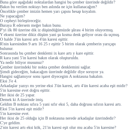
Buna göre aşağıdaki noktalardan hangisi bu çember üzerinde değildir?
Bakın bu verilen noktayı ben aslında ne için kullanacağım?
Öncelikle çember imizin hemen yarı çapını hesap koyalım.
Ne yapacağım?
O cepheyi birleştireceğiz.
Buraya R edersem meğer bakın bunu.
P'yi ilk 80 üzerine dik iz düşündüğümüzde şûrası 4 birim oluyormuş.
Y ekseni üzerine dikiz düşüm yani şu kısma denk geliyor orası da uçmuş.
O halde 3'ün karesi artı 4'ün karesi eşittir.
R'nin karesinden 9 artı 16 25 r eşittir 5 birim olarak çemberin yarıçapı
bulunur.
Sonrasında bu çember denklemi ix kare artı y kare eşittir.
R kara yani 5'in karesi bakın olarak oluşturuldu.
Ya nedir biliyor musunuz?
Çember üzerindeki bir nokta çember denklemini sağlar.
Şimdi gideceğim, bakacağım üzerinde değildir diye soruyor ya.
Hangisi sağlamıyor sonu işaret diyecegim A noktasına bakalım.
Eksi 3'e 4.
Arkadaşlar yazıyı mı yerine eksi 3'ün karesi, artı 4'ün karesi acaba eşit midir?
5'in karesine evet doğru eşittir.
Her ikisi de 25 yapar.
Demek ki A üzerinde imiş.
Geldim B noktası sıfıra 5 yani sıfır eksi 5, daha doğrusu sıfırın karesi artı.
Eksi 5'in karesi eşit midir?
5'in karesine evet.
Her ikisi de 25 olduğu için B noktasına nerede arkadaşlar üzerindedir?
C'ye geldim.
2'nin karesi artı eksi kök, 21'in karesi eşit olur mu acaba 5'in karesine?