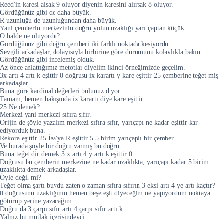
Reed'in karesi alsak 9 oluyor diyenin karesini alırsak 8 oluyor.
Gördüğünüz gibi de daha büyük.
R uzunluğu de uzunluğundan daha büyük.
Yani çemberin merkezinin doğru yolun uzaklığı yarı çaptan küçük.
O halde ne oluyordu?
Gördüğünüz gibi doğru çemberi iki farklı noktada kesiyordu.
Sevgili arkadaşlar, dolayısıyla birbirine göre durumunu kolaylıkla bakın.
Gördüğünüz gibi incelemiş olduk.
Az önce anlattığımız metotlar diyelim ikinci örneğimizde geçelim.
3x artı 4 artı k eşittir 0 doğrusu ix karartı y kare eşittir 25 çemberine teğet miş
arkadaşlar.
Buna göre kardinal değerleri bulunuz diyor.
Tamam, hemen bakışında ix karartı diye kare eşittir.
25 Ne demek?
Merkezi yani merkezi sıfıra sıfır.
Orijin de şöyle yazalım merkezi sıfıra sıfır, yarıçapı ne kadar eşittir kar
ediyorduk buna.
Rekora eşittir 25 İsa'ya R eşittir 5 5 birim yarıçaplı bir çember.
Ve burada şöyle bir doğru varmış bu doğru.
Buna teğet dir demek 3 x artı 4 y artı k eşittir 0.
Doğrusu bu çemberin merkezine ne kadar uzaklıkta, yarıçapı kadar 5 birim
uzaklıkta demek arkadaşlar.
Öyle değil mi?
Teğet olma şartı buydu zaten o zaman sıfıra sıfırın 3 eksi artı 4 ye artı kaçtır?
0 doğrusunu uzaklığının hemen beşe eşit diyeceğim ne yapıyordum noktaya
götürüp yerine yazacağım.
Doğru da 3 çarpı sıfır artı 4 çarpı sıfır artı k.
Yalnız bu mutlak içerisindeydi.