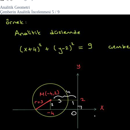
Analitik Geometri
Çemberin Analitik İncelenmesi
5
/
9