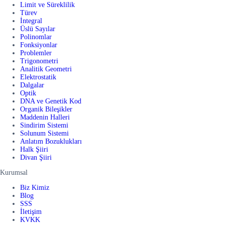
Limit ve Süreklilik
Türev
İntegral
Üslü Sayılar
Polinomlar
Fonksiyonlar
Problemler
Trigonometri
Analitik Geometri
Elektrostatik
Dalgalar
Optik
DNA ve Genetik Kod
Organik Bileşikler
Maddenin Halleri
Sindirim Sistemi
Solunum Sistemi
Anlatım Bozuklukları
Halk Şiiri
Divan Şiiri
Kurumsal
Biz Kimiz
Blog
SSS
İletişim
KVKK