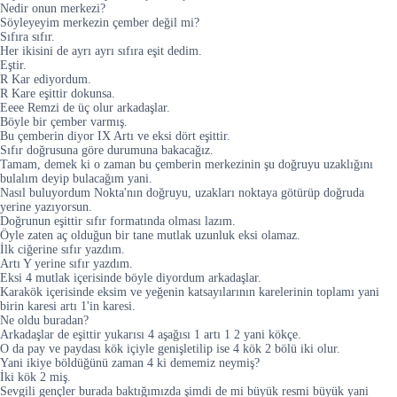
Nedir onun merkezi?
Söyleyeyim merkezin çember değil mi?
Sıfıra sıfır.
Her ikisini de ayrı ayrı sıfıra eşit dedim.
Eştir.
R Kar ediyordum.
R Kare eşittir dokunsa.
Eeee Remzi de üç olur arkadaşlar.
Böyle bir çember varmış.
Bu çemberin diyor IX Artı ve eksi dört eşittir.
Sıfır doğrusuna göre durumuna bakacağız.
Tamam, demek ki o zaman bu çemberin merkezinin şu doğruyu uzaklığını
bulalım deyip bulacağım yani.
Nasıl buluyordum Nokta'nın doğruyu, uzakları noktaya götürüp doğruda
yerine yazıyorsun.
Doğrunun eşittir sıfır formatında olması lazım.
Öyle zaten aç olduğun bir tane mutlak uzunluk eksi olamaz.
İlk ciğerine sıfır yazdım.
Artı Y yerine sıfır yazdım.
Eksi 4 mutlak içerisinde böyle diyordum arkadaşlar.
Karakök içerisinde eksim ve yeğenin katsayılarının karelerinin toplamı yani
birin karesi artı 1'in karesi.
Ne oldu buradan?
Arkadaşlar de eşittir yukarısı 4 aşağısı 1 artı 1 2 yani kökçe.
O da pay ve paydası kök içiyle genişletilip ise 4 kök 2 bölü iki olur.
Yani ikiye böldüğünü zaman 4 ki dememiz neymiş?
İki kök 2 miş.
Sevgili gençler burada baktığımızda şimdi de mi büyük resmi büyük yani