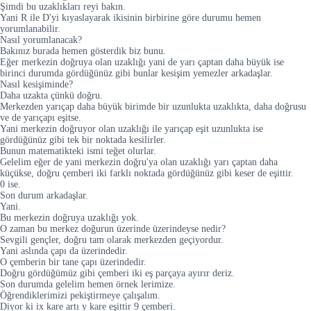
Şimdi bu uzaklıkları reyi bakın.
Yani R ile D'yi kıyaslayarak ikisinin birbirine göre durumu hemen
yorumlanabilir.
Nasıl yorumlanacak?
Bakınız burada hemen gösterdik biz bunu.
Eğer merkezin doğruya olan uzaklığı yani de yarı çaptan daha büyük ise
birinci durumda gördüğünüz gibi bunlar kesişim yemezler arkadaşlar.
Nasıl kesişiminde?
Daha uzakta çünkü doğru.
Merkezden yarıçap daha büyük birimde bir uzunlukta uzaklıkta, daha doğrusu
ve de yarıçapı eşitse.
Yani merkezin doğruyor olan uzaklığı ile yarıçap eşit uzunlukta ise
gördüğünüz gibi tek bir noktada kesilirler.
Bunun matematikteki ismi teğet olurlar.
Gelelim eğer de yani merkezin doğru'ya olan uzaklığı yarı çaptan daha
küçükse, doğru çemberi iki farklı noktada gördüğünüz gibi keser de eşittir.
0 ise.
Son durum arkadaşlar.
Yani.
Bu merkezin doğruya uzaklığı yok.
O zaman bu merkez doğurun üzerinde üzerindeyse nedir?
Sevgili gençler, doğru tam olarak merkezden geçiyordur.
Yani aslında çapı da üzerindedir.
O çemberin bir tane çapı üzerindedir.
Doğru gördüğümüz gibi çemberi iki eş parçaya ayırır deriz.
Son durumda gelelim hemen örnek lerimize.
Öğrendiklerimizi pekiştirmeye çalışalım.
Diyor ki ix kare artı y kare eşittir 9 çemberi.