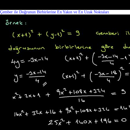
Çember ile Doğrunun Birbirlerine En Yakın ve En Uzak Noktaları