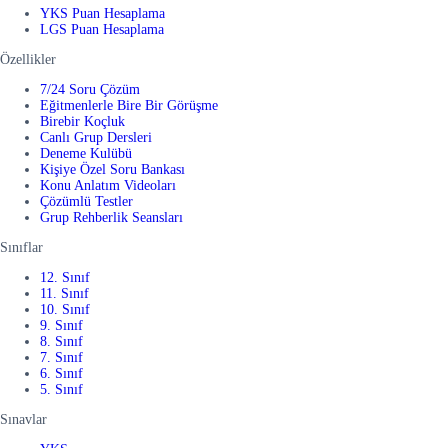
YKS Puan Hesaplama
LGS Puan Hesaplama
Özellikler
7/24 Soru Çözüm
Eğitmenlerle Bire Bir Görüşme
Birebir Koçluk
Canlı Grup Dersleri
Deneme Kulübü
Kişiye Özel Soru Bankası
Konu Anlatım Videoları
Çözümlü Testler
Grup Rehberlik Seansları
Sınıflar
12. Sınıf
11. Sınıf
10. Sınıf
9. Sınıf
8. Sınıf
7. Sınıf
6. Sınıf
5. Sınıf
Sınavlar