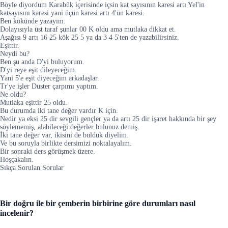
Böyle diyordum Karabük içerisinde içsin kat sayısının karesi artı Yel'in
katsayısını karesi yani üçün karesi artı 4'ün karesi.
Ben kökünde yazayım.
Dolayısıyla üst taraf şunlar 00 K oldu ama mutlaka dikkat et.
Aşağısı 9 artı 16 25 kök 25 5 ya da 3 4 5'ten de yazabilirsiniz.
Eşittir.
Neydi bu?
Ben şu anda D'yi buluyorum.
D'yi reye eşit dileyeceğim.
Yani 5'e eşit diyeceğim arkadaşlar.
Tr'ye işler Duster çarpımı yaptım.
Ne oldu?
Mutlaka eşittir 25 oldu.
Bu durumda iki tane değer vardır K için.
Nedir ya eksi 25 dir sevgili gençler ya da artı 25 dir işaret hakkında bir şey
söylememiş, alabileceği değerler bulunuz demiş.
İki tane değer var, ikisini de bulduk diyelim.
Ve bu soruyla birlikte dersimizi noktalayalım.
Bir sonraki ders görüşmek üzere.
Hoşçakalın.
Sıkça Sorulan Sorular
Bir doğru ile bir çemberin birbirine göre durumları nasıl
incelenir?