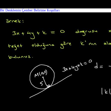
Bir Denklemin Çember Belirtme Koşulları