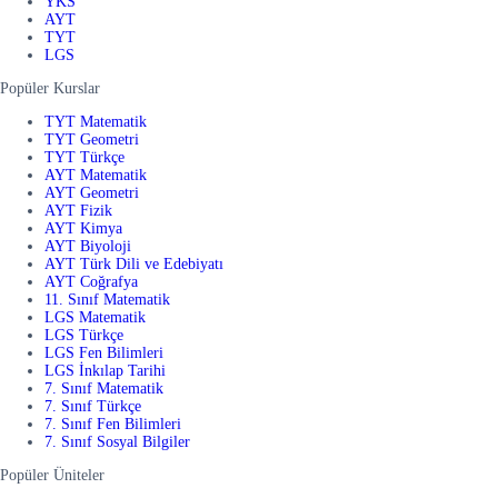
YKS
AYT
TYT
LGS
Popüler Kurslar
TYT Matematik
TYT Geometri
TYT Türkçe
AYT Matematik
AYT Geometri
AYT Fizik
AYT Kimya
AYT Biyoloji
AYT Türk Dili ve Edebiyatı
AYT Coğrafya
11. Sınıf Matematik
LGS Matematik
LGS Türkçe
LGS Fen Bilimleri
LGS İnkılap Tarihi
7. Sınıf Matematik
7. Sınıf Türkçe
7. Sınıf Fen Bilimleri
7. Sınıf Sosyal Bilgiler
Popüler Üniteler