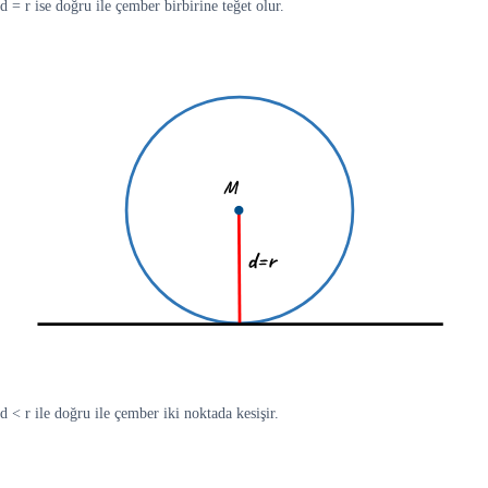
d = r ise doğru ile çember birbirine teğet olur.
d < r ile doğru ile çember iki noktada kesişir.