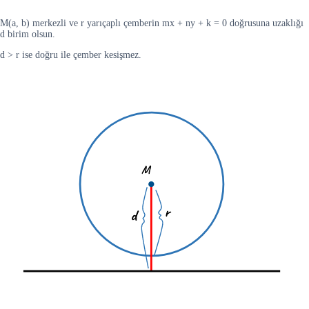
M(a, b) merkezli ve r yarıçaplı çemberin mx + ny + k = 0 doğrusuna uzaklığı
d birim olsun.
d > r ise doğru ile çember kesişmez.