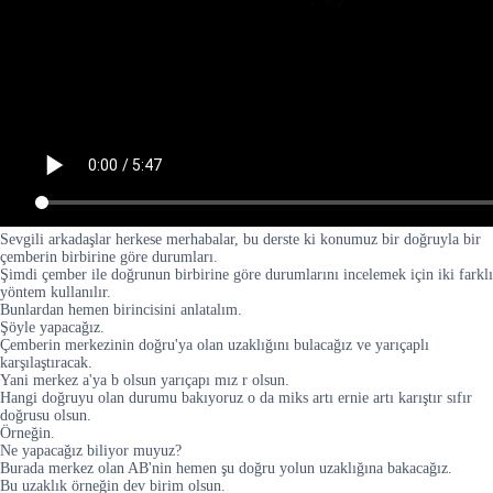
Sevgili arkadaşlar herkese merhabalar, bu derste ki konumuz bir doğruyla bir
çemberin birbirine göre durumları.
Şimdi çember ile doğrunun birbirine göre durumlarını incelemek için iki farklı
yöntem kullanılır.
Bunlardan hemen birincisini anlatalım.
Şöyle yapacağız.
Çemberin merkezinin doğru'ya olan uzaklığını bulacağız ve yarıçaplı
karşılaştıracak.
Yani merkez a'ya b olsun yarıçapı mız r olsun.
Hangi doğruyu olan durumu bakıyoruz o da miks artı ernie artı karıştır sıfır
doğrusu olsun.
Örneğin.
Ne yapacağız biliyor muyuz?
Burada merkez olan AB'nin hemen şu doğru yolun uzaklığına bakacağız.
Bu uzaklık örneğin dev birim olsun.