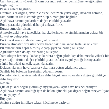
Cam borudaki h yüksekliği cam borunun şekline, genişliğine ve eğikliğine
bağlı değildir.
Pekala nelere bağlıdır?
Ortamın sıcaklığına, sıvının cinsine, denizden yüksekliğe, havanın nemine,
cam borunun üst kısmında gaz olup olmadığına bağlıdır.
Açık hava basıncı yukarılara doğru çıkıldıkça azalır.
Bunu şuradaki görselde daha iyi anlayabiliriz.
Burası atmosfer olsun.
Atmosferdeki hava tanecikleri hareketlerinden ve ağırlıklarından dolayı bir
kuvvet uyguluyordu.
Bu kuvvet sonucunda da basınç oluşuyordu.
Burada atmosfer bize ulaşıncaya kadar bakın ne kadar fazla tanecik var.
Bu taneciklerin hepsi birbiriyle çarpışıyor ve basınç oluşuyor.
Ağırlıklarından dolayı bir basınç oluşuyor.
Yani oluşan basınç şu kadar yukarılara doğru çıkıldıkça daha mesela yüksek bir
yere, dağın üstüne doğru çıkıldıkça atmosferin uygulayacağı basınç azalır
çünkü buradaki tanecik sayısı da azalır.
Dolayısıyla açık hava basıncı yukarılara doğru çıkıldıkça azalır.
Şekilde bir balonun hareketini gözlemliyoruz.
Bu balon deniz seviyesinde iken daha küçük ama yukarılara doğru gidildikçe
daha büyüyor.
Neden?
Çünkü yukarı doğru gidildikçe uygulayacak açık hava basıncı azalıyor.
Açık hava basıncı azaldığı için de balon içindeki gaz dışarı doğru esneyebiliyor
ve ne yapıyor?
Büyüyor.
Aşağıya doğru inildikçe tekrar küçülmeye başlıyor.