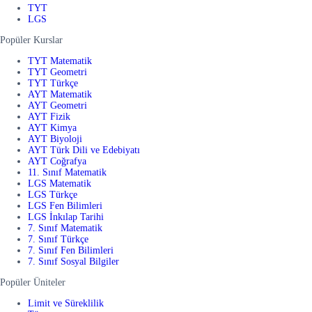
TYT
LGS
Popüler Kurslar
TYT Matematik
TYT Geometri
TYT Türkçe
AYT Matematik
AYT Geometri
AYT Fizik
AYT Kimya
AYT Biyoloji
AYT Türk Dili ve Edebiyatı
AYT Coğrafya
11. Sınıf Matematik
LGS Matematik
LGS Türkçe
LGS Fen Bilimleri
LGS İnkılap Tarihi
7. Sınıf Matematik
7. Sınıf Türkçe
7. Sınıf Fen Bilimleri
7. Sınıf Sosyal Bilgiler
Popüler Üniteler
Limit ve Süreklilik