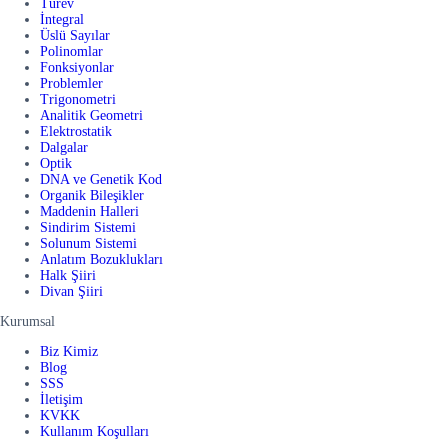
Türev
İntegral
Üslü Sayılar
Polinomlar
Fonksiyonlar
Problemler
Trigonometri
Analitik Geometri
Elektrostatik
Dalgalar
Optik
DNA ve Genetik Kod
Organik Bileşikler
Maddenin Halleri
Sindirim Sistemi
Solunum Sistemi
Anlatım Bozuklukları
Halk Şiiri
Divan Şiiri
Kurumsal
Biz Kimiz
Blog
SSS
İletişim
KVKK
Kullanım Koşulları