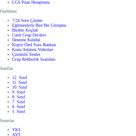
LGS Puan Hesaplama
Özellikler
7/24 Soru Çözüm
Eğitmenlerle Bire Bir Görüşme
Birebir Koçluk
Canlı Grup Dersleri
Deneme Kulübü
Kişiye Özel Soru Bankası
Konu Anlatım Videoları
Çözümlü Testler
Grup Rehberlik Seansları
Sınıflar
12. Sınıf
11. Sınıf
10. Sınıf
9. Sınıf
8. Sınıf
7. Sınıf
6. Sınıf
5. Sınıf
Sınavlar
YKS
AYT