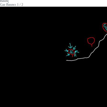
Basınç
Gaz Basıncı
1
/
2