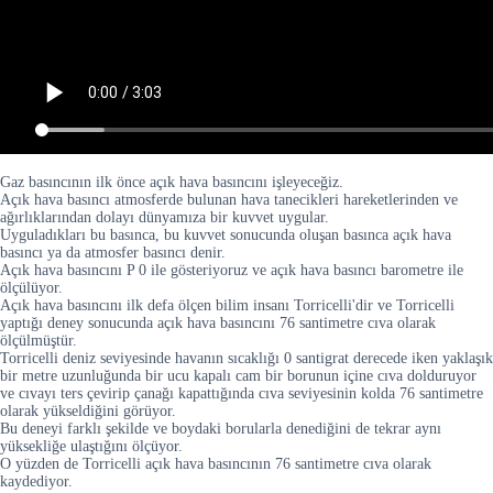
Gaz basıncının ilk önce açık hava basıncını işleyeceğiz.
Açık hava basıncı atmosferde bulunan hava tanecikleri hareketlerinden ve
ağırlıklarından dolayı dünyamıza bir kuvvet uygular.
Uyguladıkları bu basınca, bu kuvvet sonucunda oluşan basınca açık hava
basıncı ya da atmosfer basıncı denir.
Açık hava basıncını P 0 ile gösteriyoruz ve açık hava basıncı barometre ile
ölçülüyor.
Açık hava basıncını ilk defa ölçen bilim insanı Torricelli'dir ve Torricelli
yaptığı deney sonucunda açık hava basıncını 76 santimetre cıva olarak
ölçülmüştür.
Torricelli deniz seviyesinde havanın sıcaklığı 0 santigrat derecede iken yaklaşık
bir metre uzunluğunda bir ucu kapalı cam bir borunun içine cıva dolduruyor
ve cıvayı ters çevirip çanağı kapattığında cıva seviyesinin kolda 76 santimetre
olarak yükseldiğini görüyor.
Bu deneyi farklı şekilde ve boydaki borularla denediğini de tekrar aynı
yüksekliğe ulaştığını ölçüyor.
O yüzden de Torricelli açık hava basıncının 76 santimetre cıva olarak
kaydediyor.