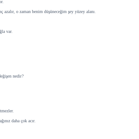
or.
ınç azalır, o zaman benim düşüneceğim şey yüzey alanı.
ğla var.
değişen nedir?
etmezler.
ağınız daha çok acır.