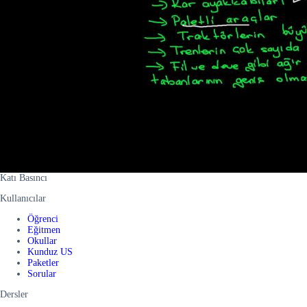
Katı Basıncı
Kullanıcılar
Öğrenci
Eğitmen
Okullar
Kunduz US
Paketler
Sorular
Dersler