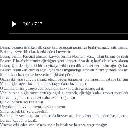
Basınç basıncı işlerken ilk önce katı basıncın genişliği başlayacağız, katı basın
Birim yüzeye dik olarak etki eden kuvvettir.
Basınç birimi Pascual alırsak, kuvvet birimi Newton, yüzey alan birimi de metr
Basıncı P harfiyle cismin ağırlığını yani kuvveti f ya da g harfiyle yüzey alanın
Basınç için demiştik ki birim yüzeye etki eden dik kuvvet her cisim ağırlığı ka
Basıncı bulurken cismin ağırlığını yani uyguladığı kuvveti birim yüzeye bölüy
Şimdi katı basıncı ve kuvvetin ilişkisini görelim.
Özdeş iki tane süngü yerimiz olsun özdeş süngerler, bir tanesinin üstüne bir tuğl
Yani tuğla sayısı fazla olan da sünger daha fazla batar.
O zaman birim yüzeye etki eden dik kuvvet arttıkça basınç artar.
Yani burada tuğla sayısı arttıkça ağırlığı artacak, ağırlığı kadar kuvvet uygula
Burada uygulanan kuvvet daha az bir tuğla var.
Çünkü burada iki tuğla var.
Uygulanan kuvvet artıyor, basınç artıyor.
Şimdi örnek bir soru çözelim.
Bir hipotez verilmiş, sorumlusu da kuvvet arttıkça yüzeye etki eden basınç arta
Burada kuvvet artacak.
Yüzeye etki eden yani yüzey sabit kalacak ve basınca araştıracağız.