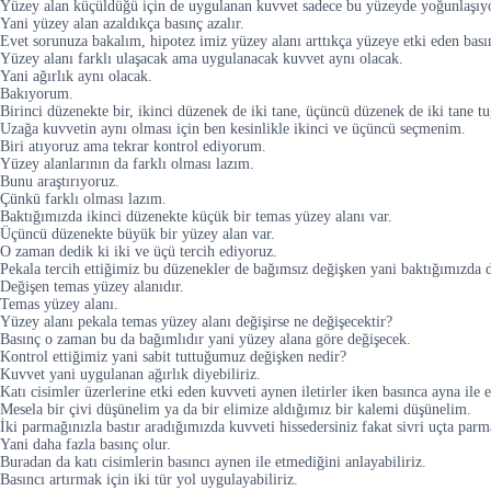
Yüzey alan küçüldüğü için de uygulanan kuvvet sadece bu yüzeyde yoğunlaşıy
Yani yüzey alan azaldıkça basınç azalır.
Evet sorunuza bakalım, hipotez imiz yüzey alanı arttıkça yüzeye etki eden bas
Yüzey alanı farklı ulaşacak ama uygulanacak kuvvet aynı olacak.
Yani ağırlık aynı olacak.
Bakıyorum.
Birinci düzenekte bir, ikinci düzenek de iki tane, üçüncü düzenek de iki tane tu
Uzağa kuvvetin aynı olması için ben kesinlikle ikinci ve üçüncü seçmenim.
Biri atıyoruz ama tekrar kontrol ediyorum.
Yüzey alanlarının da farklı olması lazım.
Bunu araştırıyoruz.
Çünkü farklı olması lazım.
Baktığımızda ikinci düzenekte küçük bir temas yüzey alanı var.
Üçüncü düzenekte büyük bir yüzey alan var.
O zaman dedik ki iki ve üçü tercih ediyoruz.
Pekala tercih ettiğimiz bu düzenekler de bağımsız değişken yani baktığımızda 
Değişen temas yüzey alanıdır.
Temas yüzey alanı.
Yüzey alanı pekala temas yüzey alanı değişirse ne değişecektir?
Basınç o zaman bu da bağımlıdır yani yüzey alana göre değişecek.
Kontrol ettiğimiz yani sabit tuttuğumuz değişken nedir?
Kuvvet yani uygulanan ağırlık diyebiliriz.
Katı cisimler üzerlerine etki eden kuvveti aynen iletirler iken basınca ayna ile 
Mesela bir çivi düşünelim ya da bir elimize aldığımız bir kalemi düşünelim.
İki parmağınızla bastır aradığımızda kuvveti hissedersiniz fakat sivri uçta parm
Yani daha fazla basınç olur.
Buradan da katı cisimlerin basıncı aynen ile etmediğini anlayabiliriz.
Basıncı artırmak için iki tür yol uygulayabiliriz.