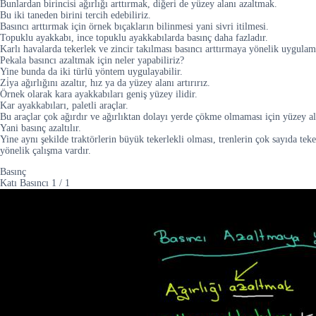
Bunlardan birincisi ağırlığı arttırmak, diğeri de yüzey alanı azaltmak.
Bu iki taneden birini tercih edebiliriz.
Basıncı arttırmak için örnek bıçakların bilinmesi yani sivri itilmesi.
Topuklu ayakkabı, ince topuklu ayakkabılarda basınç daha fazladır.
Karlı havalarda tekerlek ve zincir takılması basıncı arttırmaya yönelik uygulam
Pekala basıncı azaltmak için neler yapabiliriz?
Yine bunda da iki türlü yöntem uygulayabilir.
Zi̇ya ağırlığını azaltır, hız ya da yüzey alanı artırırız.
Örnek olarak kara ayakkabıları geniş yüzey ilidir.
Kar ayakkabıları, paletli araçlar.
Bu araçlar çok ağırdır ve ağırlıktan dolayı yerde çökme olmaması için yüzey alan
Yani basınç azaltılır.
Yine aynı şekilde traktörlerin büyük tekerlekli olması, trenlerin çok sayıda tek
yönelik çalışma vardır.
Basınç
Katı Basıncı
1
/
1