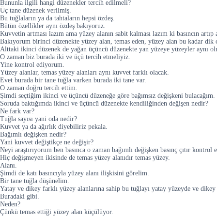
Bununla ilgili hangi düzenekler tercih edilmeli?
Üç tane düzenek verilmiş.
Bu tuğlaların ya da tahtaların hepsi özdeş.
Bütün özellikler aynı özdeş bakıyoruz.
Kuvvetin artması lazım ama yüzey alanın sabit kalması lazım ki basıncın artıp 
Bakıyorum birinci düzenekte yüzey alan, temas eden, yüzey alan bu kadar dik o
Alttaki ikinci düzenek de yağan üçüncü düzenekte yan yüzeye yüzeyler aynı ol
O zaman biz burada iki ve üçü tercih etmeliyiz.
Yine kontrol ediyorum.
Yüzey alanlar, temas yüzey alanları aynı kuvvet farklı olacak.
Evet burada bir tane tuğla varken burada iki tane var.
O zaman doğru tercih ettim.
Şimdi seçtiğim ikinci ve üçüncü düzeneğe göre bağımsız değişkeni bulacağım.
Soruda baktığımda ikinci ve üçüncü düzenekte kendiliğinden değişen nedir?
Ne fark var?
Tuğla sayısı yani oda nedir?
Kuvvet ya da ağırlık diyebiliriz pekala.
Bağımlı değişken nedir?
Yani kuvvet değiştikçe ne değişir?
Neyi araştırıyorum ben basınca o zaman bağımlı değişken basınç çıtır kontrol ed
Hiç değişmeyen ikisinde de temas yüzey alanıdır temas yüzey.
Alanı.
Şimdi de katı basıncıyla yüzey alanı ilişkisini görelim.
Bir tane tuğla düşünelim.
Yatay ve dikey farklı yüzey alanlarına sahip bu tuğlayı yatay yüzeyde ve dikey 
Buradaki gibi.
Neden?
Çünkü temas ettiği yüzey alan küçülüyor.