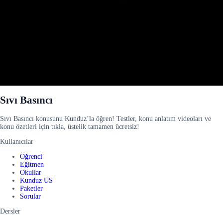
Sıvı Basıncı
Sıvı Basıncı konusunu Kunduz’la öğren! Testler, konu anlatım videoları ve
konu özetleri için tıkla, üstelik tamamen ücretsiz!
Kullanıcılar
Öğrenci
Eğitmen
Okullar
Kunduz US
Paketler
Sorular
Dersler