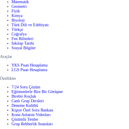
Matematik
Geometri
Fizik
Kimya
Biyoloji
Türk Dili ve Edebiyatı
Türkçe
Coğrafya
Fen Bilimleri
İnkılap Tarihi
Sosyal Bilgiler
Araçlar
YKS Puan Hesaplama
LGS Puan Hesaplama
Özellikler
7/24 Soru Çözüm
Eğitmenlerle Bire Bir Görüşme
Birebir Koçluk
Canlı Grup Dersleri
Deneme Kulübü
Kişiye Özel Soru Bankası
Konu Anlatım Videoları
Çözümlü Testler
Grup Rehberlik Seansları