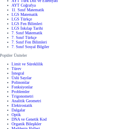
AYT Türk Dili ve Edebiyatı
AYT Coğrafya
11. Sınıf Matematik
LGS Matematik
LGS Türkçe
LGS Fen Bilimleri
LGS İnkılap Tarihi
7. Sınıf Matematik
7. Sınıf Türkçe
7. Sınıf Fen Bilimleri
7. Sınıf Sosyal Bilgiler
Popüler Üniteler
Limit ve Süreklilik
Türev
İntegral
Üslü Sayılar
Polinomlar
Fonksiyonlar
Problemler
Trigonometri
Analitik Geometri
Elektrostatik
Dalgalar
Optik
DNA ve Genetik Kod
Organik Bileşikler
Maddenin Halleri