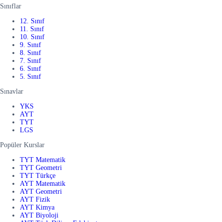
Sınıflar
12. Sınıf
11. Sınıf
10. Sınıf
9. Sınıf
8. Sınıf
7. Sınıf
6. Sınıf
5. Sınıf
Sınavlar
YKS
AYT
TYT
LGS
Popüler Kurslar
TYT Matematik
TYT Geometri
TYT Türkçe
AYT Matematik
AYT Geometri
AYT Fizik
AYT Kimya
AYT Biyoloji